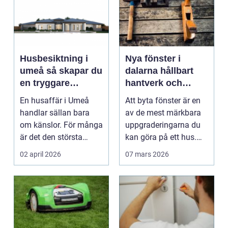
Husbesiktning i
Nya fönster i
umeå så skapar du
dalarna hållbart
en tryggare
hantverk och
bostadsaffär
smart investering
En husaffär i Umeå
Att byta fönster är en
handlar sällan bara
av de mest märkbara
om känslor. För många
uppgraderingarna du
är det den största
kan göra på ett hus.
ekonomiska affären i...
Särskilt i Dalar...
02 april 2026
07 mars 2026