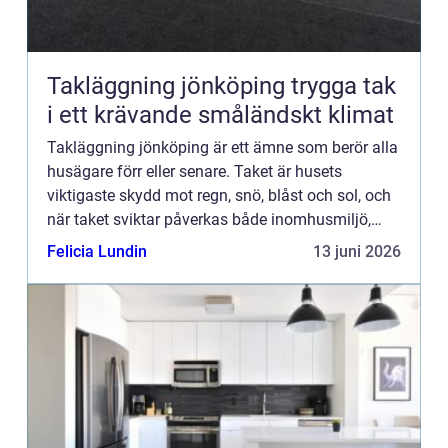
Takläggning jönköping trygga tak
i ett krävande småländskt klimat
Takläggning jönköping är ett ämne som berör alla
husägare förr eller senare. Taket är husets
viktigaste skydd mot regn, snö, blåst och sol, och
när taket sviktar påverkas både inomhusmiljö,
energikostnader och husets långsiktiga värde.
Felicia Lundin
13 juni 2026
Många väntar f...