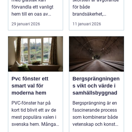
förvandla ett vanligt
för både
hem till en oas av
brandsäkerhet,
naturligt ljus oc...
inomhusmiljö och
29 januari 2026
11 januari 2026
ekonomi. I många
skånska...
Pvc fönster ett
Bergsprängningen
smart val för
s vikt och värde i
moderna hem
samhällsbyggnad
PVC-fönster har på
Bergsprängning är en
kort tid blivit ett av de
fascinerande process
mest populära valen i
som kombinerar både
svenska hem. Många
vetenskap och konst
uppskattar kom...
f&...