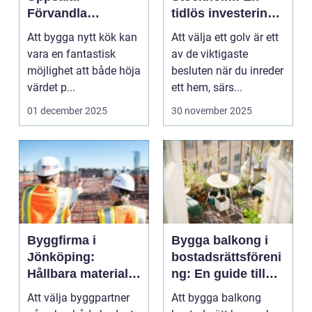
Förvandla
tidlös investering
hemmets hjärta
för ditt hem
Att bygga nytt kök kan
Att välja ett golv är ett
vara en fantastisk
av de viktigaste
möjlighet att både höja
besluten när du inreder
värdet p...
ett hem, särs...
01 december 2025
30 november 2025
Byggfirma i
Bygga balkong i
Jönköping:
bostadsrättsföreni
Hållbara material
ng: En guide till
och trygga
från idé till
Att välja byggpartner
Att bygga balkong
processer
verklighet