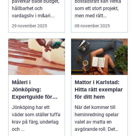
påverkar både budget,
bostadsrätt kan verka
hållbarhet och
som ett stort projekt,
vardagsliv i m&ari...
men med rätt
planering och ...
29 november 2025
08 november 2025
Måleri i
Mattor i Karlstad:
Jönköping:
Hitta rätt exemplar
Expertguide för
för ditt hem
hållbara tak och
Jönköping har ett
När det kommer till
fasader
väder som ställer tuffa
heminredning spelar
krav på färg, underlag
valet av matta en
och ...
avgörande roll. Det