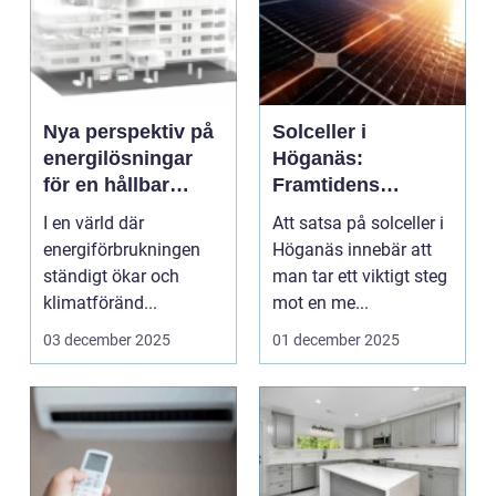
Nya perspektiv på
Solceller i
energilösningar
Höganäs:
för en hållbar
Framtidens
framtid
energilösning
I en värld där
Att satsa på solceller i
energiförbrukningen
Höganäs innebär att
ständigt ökar och
man tar ett viktigt steg
klimatföränd...
mot en me...
03 december 2025
01 december 2025