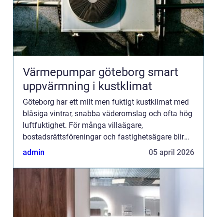
Värmepumpar göteborg smart
uppvärmning i kustklimat
Göteborg har ett milt men fuktigt kustklimat med
blåsiga vintrar, snabba väderomslag och ofta hög
luftfuktighet. För många villaägare,
bostadsrättsföreningar och fastighetsägare blir
frågan om uppvärmning därför mer än bara en
admin
05 april 2026
kostnadspost. Den handl...