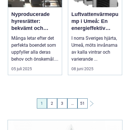
Nyproducerade
Luftvattenvärmepu
hyresrätter:
mp i Umeå: En
bekvämt och
energieffektiv
modernt boende
lösning för
Många letar efter det
I norra Sveriges hjärta,
hos k-fastigheter
nordiskt klimat
perfekta boendet som
Umeå, möts invånarna
uppfyller alla deras
av kalla vintrar och
behov och önskemål....
varierande ...
05 juli 2025
08 juni 2025
1
2
3
…
51