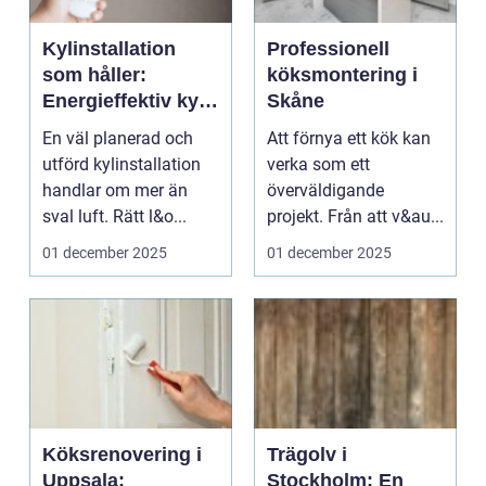
Kylinstallation
Professionell
som håller:
köksmontering i
Energieffektiv kyla
Skåne
för hem, butik och
En väl planerad och
Att förnya ett kök kan
teknikrum
utförd kylinstallation
verka som ett
handlar om mer än
överväldigande
sval luft. Rätt l&o...
projekt. Från att v&au...
01 december 2025
01 december 2025
Köksrenovering i
Trägolv i
Uppsala:
Stockholm: En