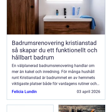
Badrumsrenovering kristianstad
så skapar du ett funktionellt och
hållbart badrum
En välplanerad badrumsrenovering handlar om
mer än kakel och inredning. För många hushåll
runt Kristianstad är badrummet en av hemmets
viktigaste platser både för vardagens rutiner och
för avkoppling. När ett badrum renoveras på rätt
Felicia Lundin
03 april 2026
sätt höjs både k...