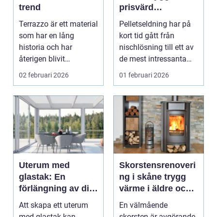
trend
prisvärd
uppvärmning för
Terrazzo är ett material
Pelletseldning har på
moderna hem
som har en lång
kort tid gått från
historia och har
nischlösning till ett av
återigen blivit
de mest intressanta
popul&aum...
alternativen f...
02 februari 2026
01 februari 2026
Uterum med
Skorstensrenoveri
glastak: En
ng i skåne trygg
förlängning av ditt
värme i äldre och
boende
nya hus
Att skapa ett uterum
En välmående
med glastak kan
skorsten är avgörande