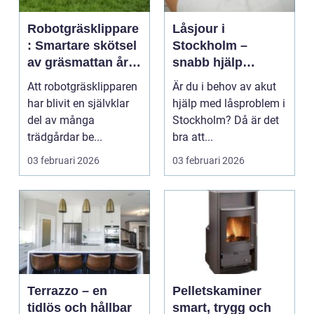
Robotgräsklippare
Låsjour i
: Smartare skötsel
Stockholm –
av gräsmattan året
snabb hjälp
runt
dygnet runt
Att robotgräsklipparen
Är du i behov av akut
har blivit en självklar
hjälp med låsproblem i
del av många
Stockholm? Då är det
trädgårdar be...
bra att...
03 februari 2026
03 februari 2026
Terrazzo – en
Pelletskaminer
tidlös och hållbar
smart, trygg och