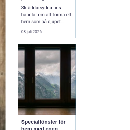
genomtänkt
Skräddarsydda hus
handlar om att forma ett
hem som på djupet
speglar hur en familj
08 juli 2026
lever, snarare än att
anpassa sig efter ett
färdigt standardhus. På
samma sätt som en
skräddarsydd kostym
sitter bättre ä...
Specialfönster för
hem med egen