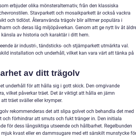
som erbjuder olika mönsteralternativ, från den klassiska
 chevronstilen. Stavparkett och mosaikparkett är också vackra
kt och tidlöst. Återanvända trägolv blir alltmer populära i
arm och deras låg miljöpåverkan. Genom att ge nytt liv åt äldr
känsla av historia och karaktär i ditt hem.
utseende är industri-, tändsticks- och stjärnparkett utmärkta val.
ild installation och underhåll, vilket kan vara värt att tänka på
arhet av ditt trägolv
t underhåll för att hålla sig i gott skick. Den omgivande
, vilket påverkar träet. Det är viktigt att hålla en jämn
att träet sväller eller krymper.
ägolv rekommenderas det att slipa golvet och behandla det med
t och förhindrar att smuts och fukt tränger in. Den initiala
de för dess långsiktiga utseende och hållbarhet. Regelbunden
n mjuk kvast eller en dammsugare med ett särskilt munstycke fö