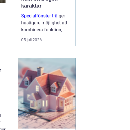
karaktär
Specialfönster trä
ger
husägare möjlighet att
kombinera funktion,
energioptimering och
05 juli 2026
arkitektur på ett sätt som
standa...
n
r
l
r
ger