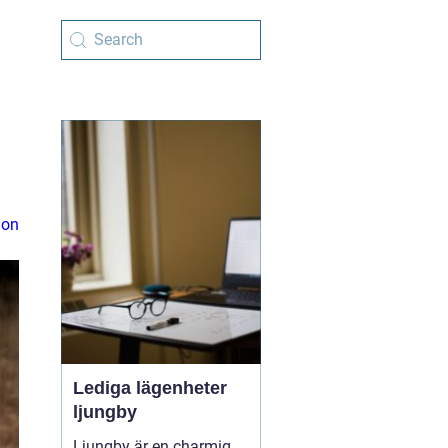
ion
Lediga lägenheter
ljungby
Ljungby är en charmig