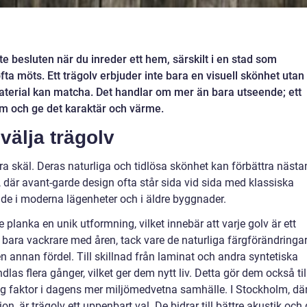
aste besluten när du inreder ett hem, särskilt i en stad som
ta möts. Ett trägolv erbjuder inte bara en visuell skönhet utan
aterial kan matcha. Det handlar om mer än bara utseende; ett
um och ge det karaktär och värme.
välja trägolv
ra skäl. Deras naturliga och tidlösa skönhet kan förbättra nästa
m, där avant-garde design ofta står sida vid sida med klassiska
både i moderna lägenheter och i äldre byggnader.
e planka en unik utformning, vilket innebär att varje golv är ett
v bara vackrare med åren, tack vare de naturliga färgförändringa
en annan fördel. Till skillnad från laminat och andra syntetiska
las flera gånger, vilket ger dem nytt liv. Detta gör dem också til
viktig faktor i dagens mer miljömedvetna samhälle. I Stockholm, dä
, är trägolv ett uppenbart val. De bidrar till bättre akustik och 