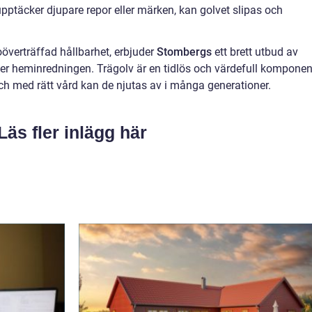
upptäcker djupare repor eller märken, kan golvet slipas och
överträffad hållbarhet, erbjuder
Stombergs
ett brett utbud av
er heminredningen. Trägolv är en tidlös och värdefull komponent
h med rätt vård kan de njutas av i många generationer.
Läs fler inlägg här