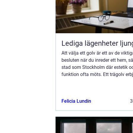
Lediga lägenheter ljun
Att välja ett golv är ett av de vikti
besluten när du inreder ett hem, sär
stad som Stockholm där estetik o
funktion ofta möts. Ett trägolv erb
bara en visuell skönhet utan också
Felicia Lundin
3