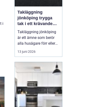
Takläggning
jönköping trygga
tak i ett krävande
 i
småländskt klimat
Takläggning jönköping
är ett ämne som berör
alla husägare förr eller
senare. Taket är husets
13 juni 2026
viktigaste skydd mot
regn, snö, blåst och sol,
och när taket sviktar
påverkas både
inomhusmiljö,
energikostnader och
husets långsiktiga värde.
Många väntar f...