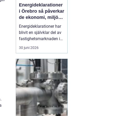
Energideklarationer
i Örebro så påverkar
de ekonomi, miljö
och boende
Energideklarationer har
blivit en självklar del av
fastighetsmarknaden i
Sverige. De visar hur
30 juni 2026
mycket energi en
byggnad använder och
vilka åtgärder som kan
minska förbrukningen.
För bostadsägare och
fastighetsförvaltare i
Örebro handlar det både
om p...
.
a