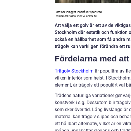
Att välja ett golv är ett av de viktig
Stockholm där estetik och funktion of
också en hållbarhet som få andra m
trägolv kan verkligen förändra ett r
Fördelarna med att 
Trägolv Stockholm
är populära av fle
vilken interiör som helst. I Stockhol
element, är trägolv ett populärt val 
Trädens naturliga variationer ger varj
konstverk i sig. Dessutom blir trägol
som sker över tid. Lång livslängd är 
material kan trägolv slipas och behand
ett hållbart alternativ, vilket är en 
många uppskattar elegans och tradition