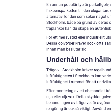
En annan populär typ är parkettgolv, 
fiskbensparketten till den elegantare
alternativ för den som söker något uni
Stockholm, både på grund av deras ch
träplankor kan du skapa en autentisk 
För ett mer rustikt eller industriellt 
Dessa golvtyper kräver dock ofta särsk
innan man beslutar sig.
Underhåll och hållb
Trägolv i Stockholm kräver regelbunde
luftfuktigheten i Stockholm kan variera
luftfuktighet i rummet för att undvika 
Efter montering av ett obehandlat tr
olja eller oljevax. Detta skyddar golve
behandlingen av trägolvet är avgöran
rengöring är också viktigt. Använd e