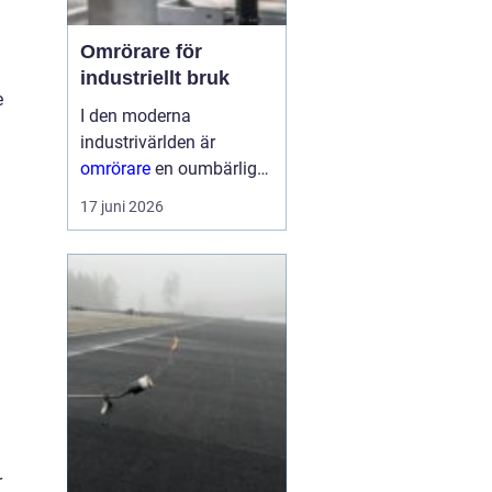
Omrörare för
industriellt bruk
e
I den moderna
industrivärlden är
omrörare
en oumbärlig
del av många
17 juni 2026
produktionsprocesser.
Dessa enheter
säkerställer att material
blandas jämnt, vilket...
r