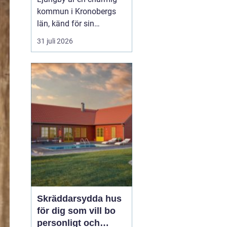
kommun i Kronobergs
län, känd för sin
exportorienterade
31 juli 2026
verkstadsindustri och
natursköna omgivningar.
För den som söker ett
nytt hem erbjuder
Ljungby en rad
spännande alternativ i
form av lediga
lägenheter. Här utforskar
vi denn...
Skräddarsydda hus
för dig som vill bo
personligt och