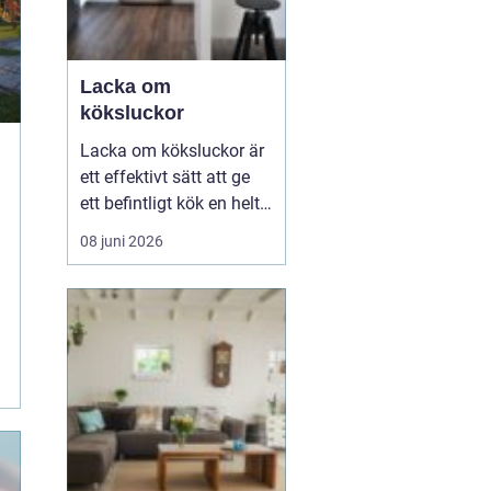
Lacka om
köksluckor
Lacka om köksluckor är
ett effektivt sätt att ge
ett befintligt kök en helt
ny känsla utan att byta
08 juni 2026
stommar eller
planlösning. Många
väljer att förnya köket på
det här sättet för att
hålla kostnaderna nere,
minska avfallet och
samtidigt få en slät oc...