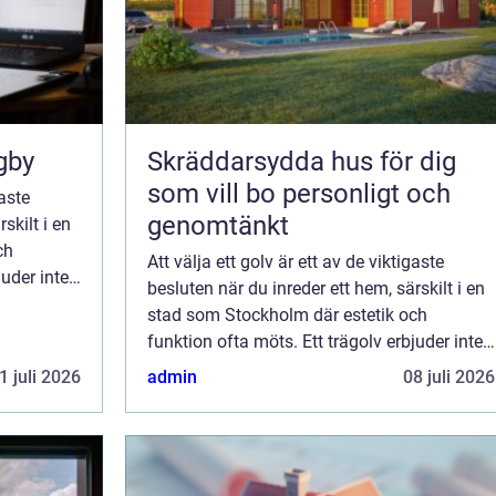
gby
Skräddarsydda hus för dig
som vill bo personligt och
gaste
genomtänkt
skilt i en
ch
Att välja ett golv är ett av de viktigaste
juder inte
besluten när du inreder ett hem, särskilt i en
...
stad som Stockholm där estetik och
funktion ofta möts. Ett trägolv erbjuder inte
bara en visuell skönhet utan också...
1 juli 2026
admin
08 juli 2026