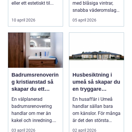
eller ett estetiskt til...
med blåsiga vintrar,
snabba väderomslag
och ofta hög lu...
10 april 2026
05 april 2026
Badrumsrenoverin
Husbesiktning i
g kristianstad så
umeå så skapar du
skapar du ett
en tryggare
funktionellt och
bostadsaffär
En välplanerad
En husaffär i Umeå
hållbart badrum
badrumsrenovering
handlar sällan bara
handlar om mer än
om känslor. För många
kakel och inredning.
är det den största
För många hushåll
ekonomiska affären i...
03 april 2026
02 april 2026