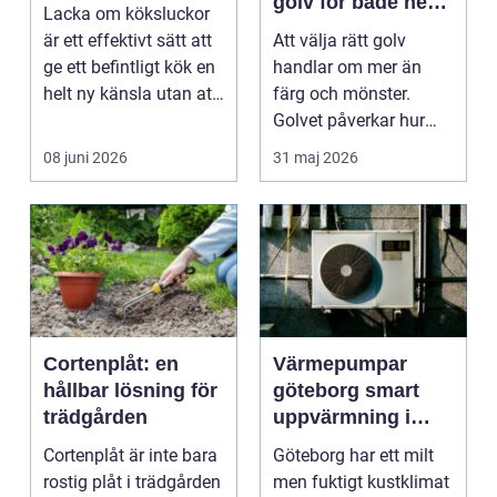
golv för både hem
Lacka om köksluckor
och företag
är ett effektivt sätt att
Att välja rätt golv
ge ett befintligt kök en
handlar om mer än
helt ny känsla utan att
färg och mönster.
byta ...
Golvet påverkar hur
rummet upplevs, hur
08 juni 2026
31 maj 2026
ljud...
Cortenplåt: en
Värmepumpar
hållbar lösning för
göteborg smart
trädgården
uppvärmning i
kustklimat
Cortenplåt är inte bara
Göteborg har ett milt
rostig plåt i trädgården
men fuktigt kustklimat