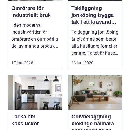
Omrörare för
Takläggning
industriellt bruk
jönköping trygga
tak i ett krävande
I den moderna
småländskt klimat
industrivärlden är
Takläggning jönköping
omrörare en oumbärlig
är ett ämne som berör
del av många produk...
alla husägare förr eller
senare. Taket är husets
viktiga...
17 juni 2026
13 juni 2026
Lacka om
Golvbeläggning
köksluckor
blekinge hållbara