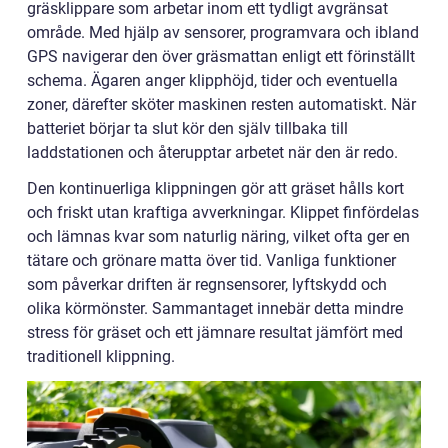
gräsklippare som arbetar inom ett tydligt avgränsat
område. Med hjälp av sensorer, programvara och ibland
GPS navigerar den över gräsmattan enligt ett förinställt
schema. Ägaren anger klipphöjd, tider och eventuella
zoner, därefter sköter maskinen resten automatiskt. När
batteriet börjar ta slut kör den själv tillbaka till
laddstationen och återupptar arbetet när den är redo.
Den kontinuerliga klippningen gör att gräset hålls kort
och friskt utan kraftiga avverkningar. Klippet finfördelas
och lämnas kvar som naturlig näring, vilket ofta ger en
tätare och grönare matta över tid. Vanliga funktioner
som påverkar driften är regnsensorer, lyftskydd och
olika körmönster. Sammantaget innebär detta mindre
stress för gräset och ett jämnare resultat jämfört med
traditionell klippning.