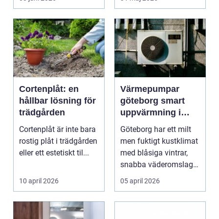
ljud...
Cortenplåt: en
Värmepumpar
hållbar lösning för
göteborg smart
trädgården
uppvärmning i
kustklimat
Cortenplåt är inte bara
Göteborg har ett milt
rostig plåt i trädgården
men fuktigt kustklimat
eller ett estetiskt til...
med blåsiga vintrar,
snabba väderomslag
och ofta hög lu...
10 april 2026
05 april 2026