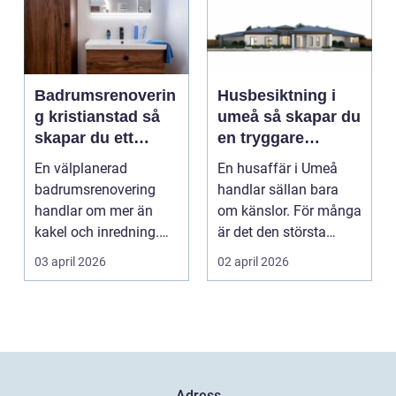
Badrumsrenoverin
Husbesiktning i
g kristianstad så
umeå så skapar du
skapar du ett
en tryggare
funktionellt och
bostadsaffär
En välplanerad
En husaffär i Umeå
hållbart badrum
badrumsrenovering
handlar sällan bara
handlar om mer än
om känslor. För många
kakel och inredning.
är det den största
För många hushåll
ekonomiska affären i...
03 april 2026
02 april 2026
runt Krist...
Adress