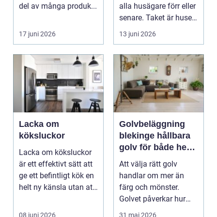
del av många produk...
alla husägare förr eller
senare. Taket är husets
viktiga...
17 juni 2026
13 juni 2026
Lacka om
Golvbeläggning
köksluckor
blekinge hållbara
golv för både hem
Lacka om köksluckor
och företag
är ett effektivt sätt att
Att välja rätt golv
ge ett befintligt kök en
handlar om mer än
helt ny känsla utan att
färg och mönster.
byta ...
Golvet påverkar hur
rummet upplevs, hur
08 juni 2026
31 maj 2026