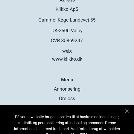
web:
www.klikko.dk
Menu
Annonsering
Om oss
Cookies
På vores website bruges cookies til at huske dine indstillinger,
Kontakta oss
statistik og personalisering af indhold og annoncer. Denne
Sitemap
information deles med tredjepart. Ved fortsat brug af websiden