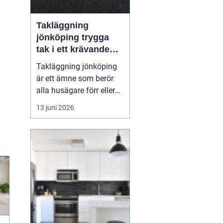
Takläggning
jönköping trygga
tak i ett krävande
småländskt klimat
Takläggning jönköping
är ett ämne som berör
alla husägare förr eller
senare. Taket är husets
13 juni 2026
viktigaste skydd mot
regn, snö, blåst och sol,
och när taket sviktar
påverkas både
inomhusmiljö,
energikostnader och
husets långsiktiga värde.
Många väntar f...