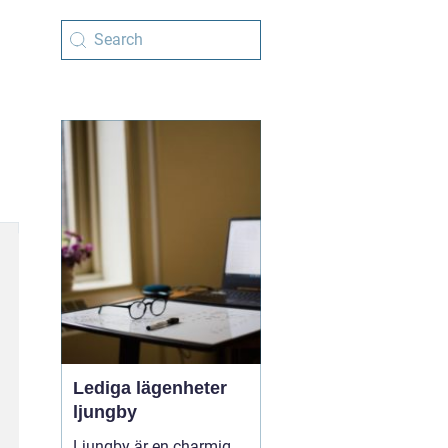
Lediga lägenheter
ljungby
Ljungby är en charmig