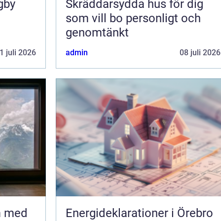
gby
Skräddarsydda hus för dig
som vill bo personligt och
genomtänkt
1 juli 2026
admin
08 juli 2026
m med
Energideklarationer i Örebro