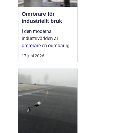
Omrörare för
industriellt bruk
I den moderna
industrivärlden är
omrörare
en oumbärlig
del av många
17 juni 2026
produktionsprocesser.
Dessa enheter
säkerställer att material
blandas jämnt, vilket...