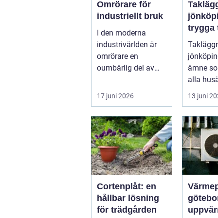
Omrörare för
Takläg
industriellt bruk
jönköp
trygga t
I den moderna
krävan
industrivärlden är
Taklägg
smålän
omrörare en
jönköping
klimat
oumbärlig del av
ämne so
många produk...
alla hus
eller sen
17 juni 2026
13 juni 2
är husets
Cortenplåt: en
Värme
hållbar lösning
göteborg s
för trädgården
uppvär