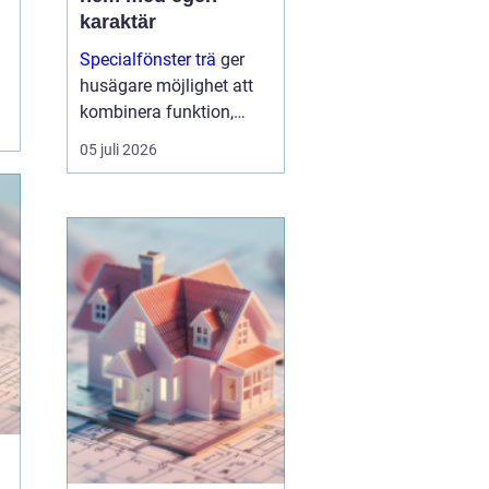
karaktär
Specialfönster trä
ger
husägare möjlighet att
kombinera funktion,
energioptimering och
05 juli 2026
arkitektur på ett sätt som
standa...