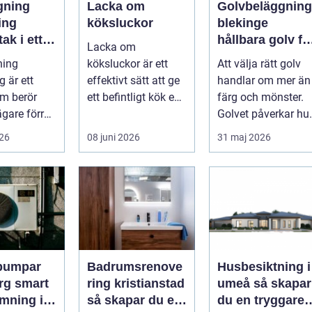
gning
Lacka om
Golvbeläggning
ing
köksluckor
blekinge
ak i ett
hållbara golv fö
Lacka om
de
både hem och
ning
köksluckor är ett
Att välja rätt golv
dskt
företag
 är ett
effektivt sätt att ge
handlar om mer än
m berör
ett befintligt kök en
färg och mönster.
ägare förr
helt ny känsla utan
Golvet påverkar hu
are. Taket
att byta ...
rummet upplevs,
026
08 juni 2026
31 maj 2026
 viktiga...
hur ljud...
pumpar
Badrumsrenove
Husbesiktning i
mart
ring kristianstad
umeå så skapar
mning i
så skapar du ett
du en tryggare