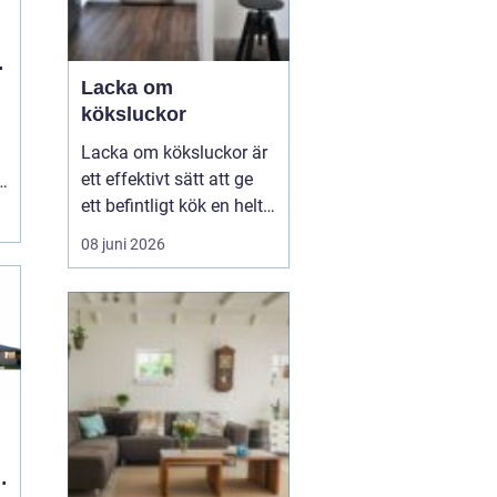
r
Lacka om
köksluckor
Lacka om köksluckor är
ett effektivt sätt att ge
r
ett befintligt kök en helt
ny känsla utan att byta
08 juni 2026
stommar eller
planlösning. Många
väljer att förnya köket på
det här sättet för att
hålla kostnaderna nere,
minska avfallet och
samtidigt få en slät oc...