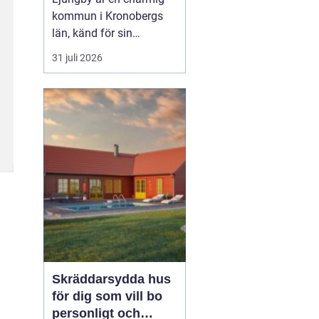
kommun i Kronobergs
län, känd för sin
exportorienterade
31 juli 2026
verkstadsindustri och
natursköna omgivningar.
För den som söker ett
nytt hem erbjuder
Ljungby en rad
spännande alternativ i
form av lediga
lägenheter. Här utforskar
vi denn...
Skräddarsydda hus
för dig som vill bo
personligt och