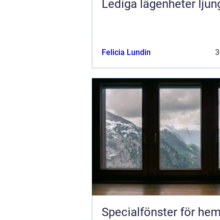
Lediga lägenheter ljun
Felicia Lundin
3
Specialfönster för he