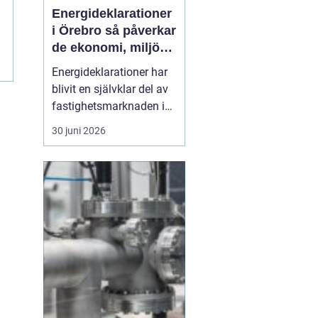
Energideklarationer
i Örebro så påverkar
de ekonomi, miljö
och boende
Energideklarationer har
blivit en självklar del av
fastighetsmarknaden i
Sverige. De visar hur
30 juni 2026
mycket energi en
byggnad använder och
vilka åtgärder som kan
minska förbrukningen.
För bostadsägare och
fastighetsförvaltare i
Örebro handlar det både
om p...