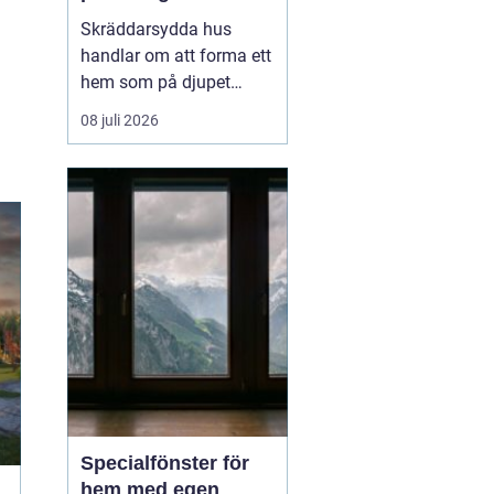
genomtänkt
Skräddarsydda hus
handlar om att forma ett
hem som på djupet
speglar hur en familj
08 juli 2026
lever, snarare än att
anpassa sig efter ett
färdigt standardhus. På
samma sätt som en
skräddarsydd kostym
sitter bättre ä...
Specialfönster för
hem med egen