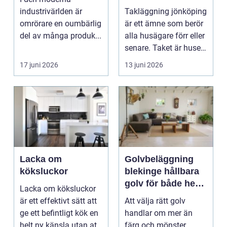
småländskt klimat
industrivärlden är
Takläggning jönköping
omrörare en oumbärlig
är ett ämne som berör
del av många produk...
alla husägare förr eller
senare. Taket är husets
viktiga...
17 juni 2026
13 juni 2026
Lacka om
Golvbeläggning
köksluckor
blekinge hållbara
golv för både hem
Lacka om köksluckor
och företag
är ett effektivt sätt att
Att välja rätt golv
ge ett befintligt kök en
handlar om mer än
helt ny känsla utan att
färg och mönster.