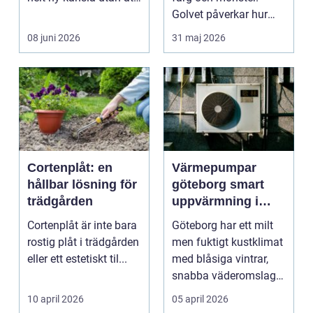
byta ...
Golvet påverkar hur
rummet upplevs, hur
08 juni 2026
31 maj 2026
ljud...
Cortenplåt: en
Värmepumpar
hållbar lösning för
göteborg smart
trädgården
uppvärmning i
kustklimat
Cortenplåt är inte bara
Göteborg har ett milt
rostig plåt i trädgården
men fuktigt kustklimat
eller ett estetiskt til...
med blåsiga vintrar,
snabba väderomslag
och ofta hög lu...
10 april 2026
05 april 2026