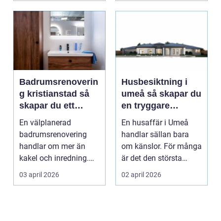
Badrumsrenoverin
Husbesiktning i
g kristianstad så
umeå så skapar du
skapar du ett
en tryggare
funktionellt och
bostadsaffär
En välplanerad
En husaffär i Umeå
hållbart badrum
badrumsrenovering
handlar sällan bara
handlar om mer än
om känslor. För många
kakel och inredning.
är det den största
För många hushåll
ekonomiska affären i...
03 april 2026
02 april 2026
runt Krist...