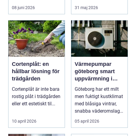
rummet upplevs, hur
08 juni 2026
31 maj 2026
ljud...
Cortenplåt: en
Värmepumpar
hållbar lösning för
göteborg smart
trädgården
uppvärmning i
kustklimat
Cortenplåt är inte bara
Göteborg har ett milt
rostig plåt i trädgården
men fuktigt kustklimat
eller ett estetiskt til...
med blåsiga vintrar,
snabba väderomslag
och ofta hög lu...
10 april 2026
05 april 2026