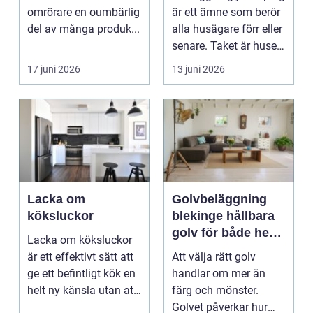
omrörare en oumbärlig
är ett ämne som berör
del av många produk...
alla husägare förr eller
senare. Taket är husets
viktiga...
17 juni 2026
13 juni 2026
Lacka om
Golvbeläggning
köksluckor
blekinge hållbara
golv för både hem
Lacka om köksluckor
och företag
är ett effektivt sätt att
Att välja rätt golv
ge ett befintligt kök en
handlar om mer än
helt ny känsla utan att
färg och mönster.
byta ...
Golvet påverkar hur