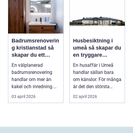
Badrumsrenoverin
Husbesiktning i
g kristianstad så
umeå så skapar du
skapar du ett
en tryggare
funktionellt och
bostadsaffär
En välplanerad
En husaffär i Umeå
hållbart badrum
badrumsrenovering
handlar sällan bara
handlar om mer än
om känslor. För många
kakel och inredning.
är det den största
För många hushåll
ekonomiska affären i...
03 april 2026
02 april 2026
runt Krist...