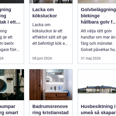
gning
Lacka om
Golvbeläggning
ing
köksluckor
blekinge
ak i ett
hållbara golv fö
Lacka om
de
både hem och
ning
köksluckor är ett
Att välja rätt golv
dskt
företag
 är ett
effektivt sätt att ge
handlar om mer än
m berör
ett befintligt kök en
färg och mönster.
ägare förr
helt ny känsla utan
Golvet påverkar hu
are. Taket
att byta ...
rummet upplevs,
026
08 juni 2026
31 maj 2026
 viktiga...
hur ljud...
pumpar
Badrumsrenove
Husbesiktning i
mart
ring kristianstad
umeå så skapar