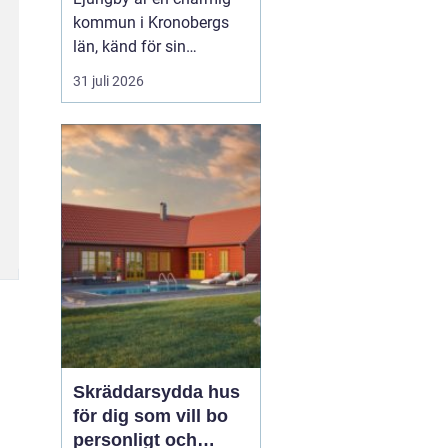
kommun i Kronobergs
län, känd för sin
exportorienterade
31 juli 2026
verkstadsindustri och
natursköna omgivningar.
För den som söker ett
nytt hem erbjuder
Ljungby en rad
spännande alternativ i
form av lediga
lägenheter. Här utforskar
vi denn...
Skräddarsydda hus
för dig som vill bo
personligt och