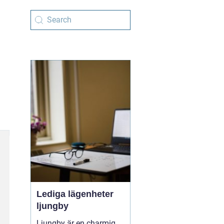
Lediga lägenheter
ljungby
Ljungby är en charmig