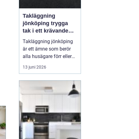
Takläggning
jönköping trygga
tak i ett krävande
småländskt klimat
Takläggning jönköping
är ett ämne som berör
alla husägare förr eller
senare. Taket är husets
13 juni 2026
viktigaste skydd mot
regn, snö, blåst och sol,
och när taket sviktar
påverkas både
inomhusmiljö,
energikostnader och
husets långsiktiga värde.
Många väntar f...