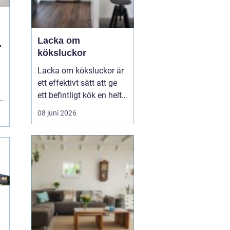
Lacka om
r
köksluckor
Lacka om köksluckor är
ett effektivt sätt att ge
ett befintligt kök en helt
r
ny känsla utan att byta
08 juni 2026
stommar eller
planlösning. Många
väljer att förnya köket på
det här sättet för att
hålla kostnaderna nere,
minska avfallet och
samtidigt få en slät oc...