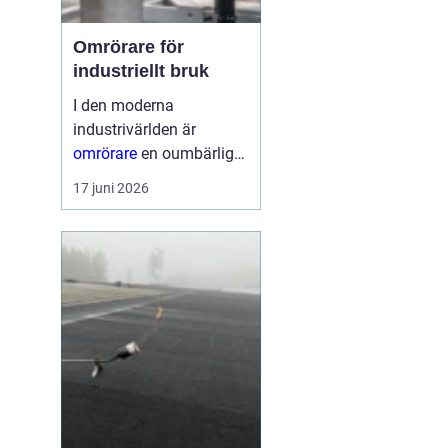
Omrörare för
industriellt bruk
I den moderna
industrivärlden är
omrörare
en oumbärlig
del av många
17 juni 2026
produktionsprocesser.
Dessa enheter
säkerställer att material
blandas jämnt, vilket...