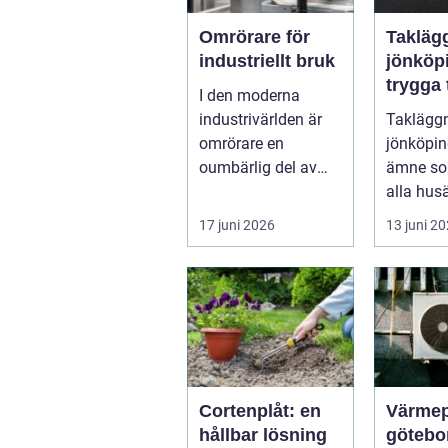
Omrörare för
Takläg
industriellt bruk
jönköp
trygga t
I den moderna
krävan
industrivärlden är
Taklägg
smålän
omrörare en
jönköping
klimat
oumbärlig del av
ämne so
många produk...
alla hus
eller sen
17 juni 2026
13 juni 2
är husets
Cortenplåt: en
Värme
hållbar lösning
göteborg s