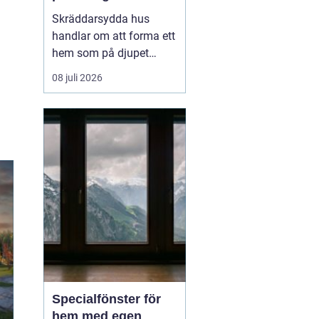
genomtänkt
Skräddarsydda hus
handlar om att forma ett
hem som på djupet
speglar hur en familj
08 juli 2026
lever, snarare än att
anpassa sig efter ett
färdigt standardhus. På
samma sätt som en
skräddarsydd kostym
sitter bättre ä...
Specialfönster för
hem med egen