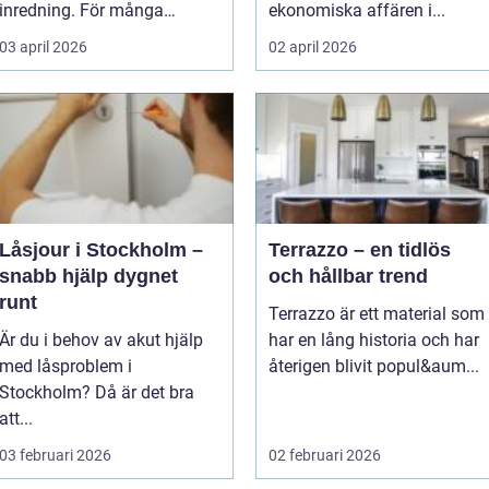
inredning. För många
ekonomiska affären i...
hushåll runt Krist...
03 april 2026
02 april 2026
Låsjour i Stockholm –
Terrazzo – en tidlös
snabb hjälp dygnet
och hållbar trend
runt
Terrazzo är ett material som
Är du i behov av akut hjälp
har en lång historia och har
med låsproblem i
återigen blivit popul&aum...
Stockholm? Då är det bra
att...
03 februari 2026
02 februari 2026