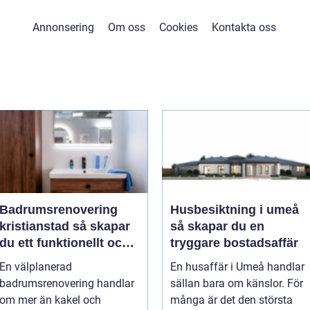
Annonsering
Om oss
Cookies
Kontakta oss
Badrumsrenovering
Husbesiktning i umeå
kristianstad så skapar
så skapar du en
du ett funktionellt och
tryggare bostadsaffär
hållbart badrum
En välplanerad
En husaffär i Umeå handlar
badrumsrenovering handlar
sällan bara om känslor. För
om mer än kakel och
många är det den största