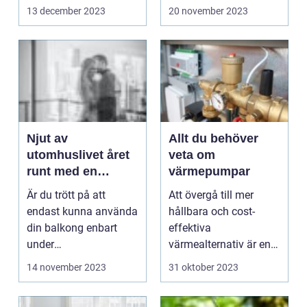
de viktigaste ele...
13 december 2023
20 november 2023
Njut av
Allt du behöver
utomhuslivet året
veta om
runt med en
värmepumpar
inglasad balkong
Är du trött på att
Att övergå till mer
endast kunna använda
hållbara och cost-
din balkong enbart
effektiva
under
värmealternativ är en
sommarhalv&ari...
tre...
14 november 2023
31 oktober 2023