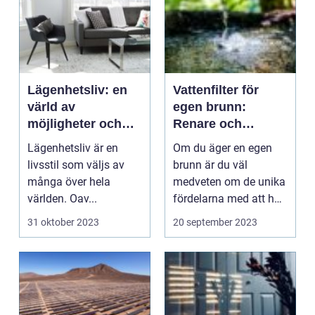
Lägenhetsliv: en
Vattenfilter för
värld av
egen brunn:
möjligheter och
Renare och
bekvämligheter
säkrare vatten
Lägenhetsliv är en
Om du äger en egen
livsstil som väljs av
brunn är du väl
många över hela
medveten om de unika
världen. Oav...
fördelarna med att ha
tillgång till rent och...
31 oktober 2023
20 september 2023