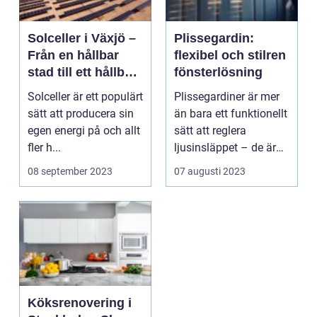
Solceller i Växjö –
Plissegardin:
Från en hållbar
flexibel och stilren
stad till ett hållbart
fönsterlösning
hem
Solceller är ett populärt
Plissegardiner är mer
sätt att producera sin
än bara ett funktionellt
egen energi på och allt
sätt att reglera
fler h...
ljusinsläppet – de är
också en stilr...
08 september 2023
07 augusti 2023
Köksrenovering i