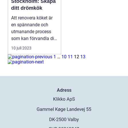
Stockholm: Skapa
ditt drömkök
Att renovera köket är
en spännande och
utmanande process
som kan förvandla ditt
...
10 juli 2023
1
…
10
11
12
13
Adress