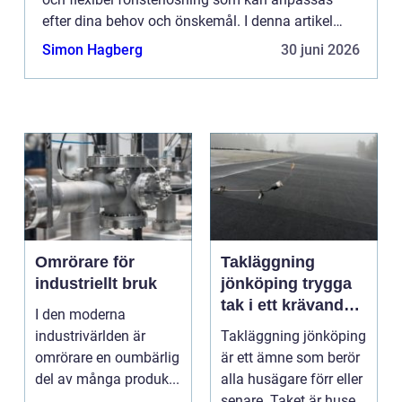
efter dina behov och önskemål. I denna artikel
utforskar vi fördelarna med plissegardiner och hur
Simon Hagberg
30 juni 2026
de k...
Omrörare för
Takläggning
industriellt bruk
jönköping trygga
tak i ett krävande
I den moderna
småländskt klimat
industrivärlden är
Takläggning jönköping
omrörare en oumbärlig
är ett ämne som berör
del av många produk...
alla husägare förr eller
senare. Taket är husets