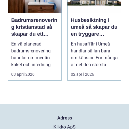
Badrumsrenoverin
Husbesiktning i
g kristianstad så
umeå så skapar du
skapar du ett
en tryggare
funktionellt och
bostadsaffär
En välplanerad
En husaffär i Umeå
hållbart badrum
badrumsrenovering
handlar sällan bara
handlar om mer än
om känslor. För många
kakel och inredning.
är det den största
För många hushåll
ekonomiska affären i...
03 april 2026
02 april 2026
runt Krist...
Adress