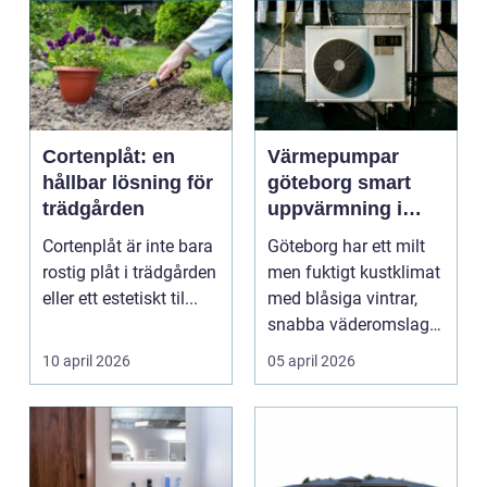
Cortenplåt: en
Värmepumpar
hållbar lösning för
göteborg smart
trädgården
uppvärmning i
kustklimat
Cortenplåt är inte bara
Göteborg har ett milt
rostig plåt i trädgården
men fuktigt kustklimat
eller ett estetiskt til...
med blåsiga vintrar,
snabba väderomslag
och ofta hög lu...
10 april 2026
05 april 2026