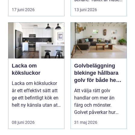
viktiga...
17 juni 2026
13 juni 2026
Lacka om
Golvbeläggning
köksluckor
blekinge hållbara
golv för både hem
Lacka om köksluckor
och företag
är ett effektivt sätt att
Att välja rätt golv
ge ett befintligt kök en
handlar om mer än
helt ny känsla utan att
färg och mönster.
byta ...
Golvet påverkar hur
rummet upplevs, hur
08 juni 2026
31 maj 2026
ljud...