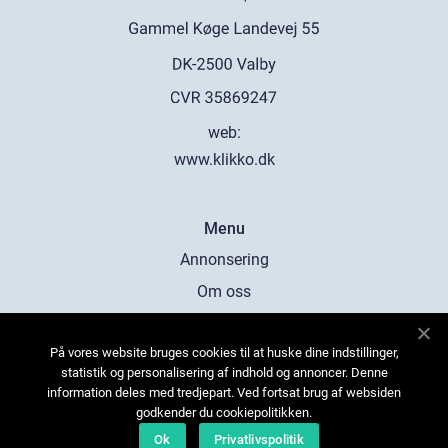
web:
www.klikko.dk
Menu
Annonsering
Om oss
Cookies
På vores website bruges cookies til at huske dine indstillinger,
Kontakta oss
statistik og personalisering af indhold og annoncer. Denne
Sitemap
information deles med tredjepart. Ved fortsat brug af websiden
godkender du cookiepolitikken.
Ok
Privatlivspolitik