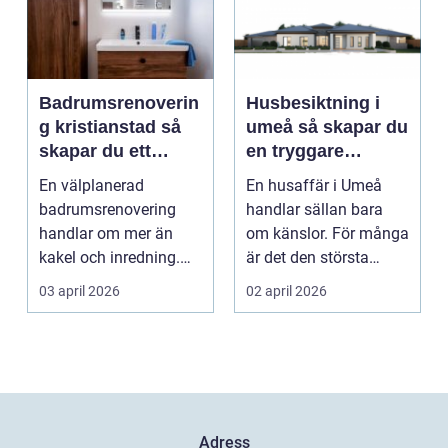
Badrumsrenoverin
Husbesiktning i
g kristianstad så
umeå så skapar du
skapar du ett
en tryggare
funktionellt och
bostadsaffär
En välplanerad
En husaffär i Umeå
hållbart badrum
badrumsrenovering
handlar sällan bara
handlar om mer än
om känslor. För många
kakel och inredning.
är det den största
För många hushåll
ekonomiska affären i...
03 april 2026
02 april 2026
runt Krist...
Adress