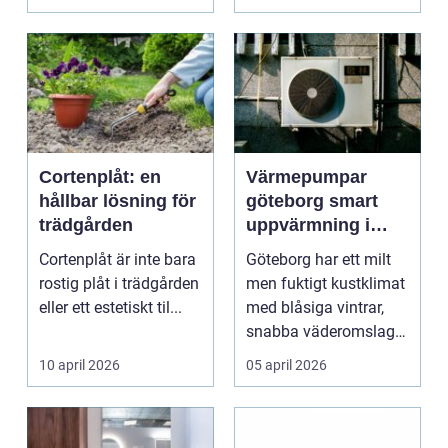
ljud...
Cortenplåt: en
Värmepumpar
hållbar lösning för
göteborg smart
trädgården
uppvärmning i
kustklimat
Cortenplåt är inte bara
Göteborg har ett milt
rostig plåt i trädgården
men fuktigt kustklimat
eller ett estetiskt til...
med blåsiga vintrar,
snabba väderomslag
och ofta hög lu...
10 april 2026
05 april 2026