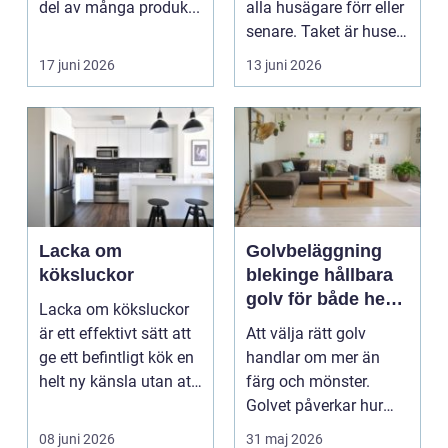
del av många produk...
alla husägare förr eller
senare. Taket är husets
viktiga...
17 juni 2026
13 juni 2026
Lacka om
Golvbeläggning
köksluckor
blekinge hållbara
golv för både hem
Lacka om köksluckor
och företag
är ett effektivt sätt att
Att välja rätt golv
ge ett befintligt kök en
handlar om mer än
helt ny känsla utan att
färg och mönster.
byta ...
Golvet påverkar hur
rummet upplevs, hur
08 juni 2026
31 maj 2026