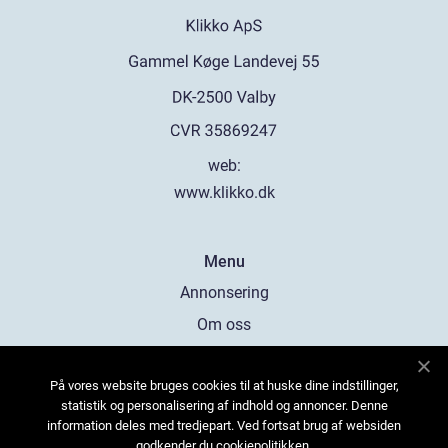
web:
www.klikko.dk
Menu
Annonsering
Om oss
Cookies
På vores website bruges cookies til at huske dine indstillinger,
Kontakta oss
statistik og personalisering af indhold og annoncer. Denne
Sitemap
information deles med tredjepart. Ved fortsat brug af websiden
godkender du cookiepolitikken.