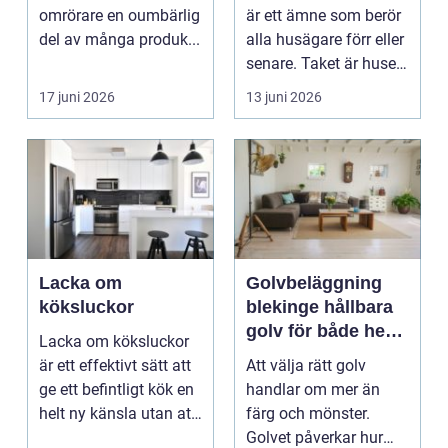
omrörare en oumbärlig
är ett ämne som berör
del av många produk...
alla husägare förr eller
senare. Taket är husets
viktiga...
17 juni 2026
13 juni 2026
Lacka om
Golvbeläggning
köksluckor
blekinge hållbara
golv för både hem
Lacka om köksluckor
och företag
är ett effektivt sätt att
Att välja rätt golv
ge ett befintligt kök en
handlar om mer än
helt ny känsla utan att
färg och mönster.
byta ...
Golvet påverkar hur