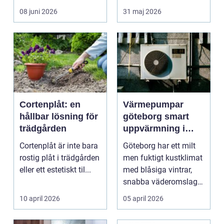
rummet upplevs, hur
08 juni 2026
31 maj 2026
ljud...
Cortenplåt: en
Värmepumpar
hållbar lösning för
göteborg smart
trädgården
uppvärmning i
kustklimat
Cortenplåt är inte bara
Göteborg har ett milt
rostig plåt i trädgården
men fuktigt kustklimat
eller ett estetiskt til...
med blåsiga vintrar,
snabba väderomslag
och ofta hög lu...
10 april 2026
05 april 2026