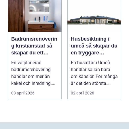
Badrumsrenoverin
Husbesiktning i
g kristianstad så
umeå så skapar du
skapar du ett
en tryggare
funktionellt och
bostadsaffär
En välplanerad
En husaffär i Umeå
hållbart badrum
badrumsrenovering
handlar sällan bara
handlar om mer än
om känslor. För många
kakel och inredning.
är det den största
För många hushåll
ekonomiska affären i...
03 april 2026
02 april 2026
runt Krist...