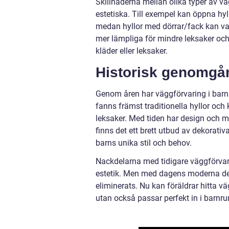
Skillnaderna mellan olika typer av v
estetiska. Till exempel kan öppna hyl
medan hyllor med dörrar/fack kan vara
mer lämpliga för mindre leksaker och
kläder eller leksaker.
Historisk genomgån
Genom åren har väggförvaring i barn
fanns främst traditionella hyllor oc
leksaker. Med tiden har design och ma
finns det ett brett utbud av dekorativ
barns unika stil och behov.
Nackdelarna med tidigare väggförvaring
estetik. Men med dagens moderna desi
eliminerats. Nu kan föräldrar hitta 
utan också passar perfekt in i barnr