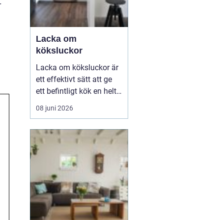
r
Lacka om
köksluckor
Lacka om köksluckor är
ett effektivt sätt att ge
ett befintligt kök en helt
ny känsla utan att byta
08 juni 2026
stommar eller
planlösning. Många
väljer att förnya köket på
det här sättet för att
hålla kostnaderna nere,
minska avfallet och
samtidigt få en slät oc...