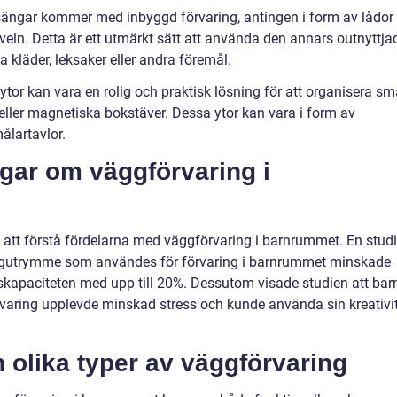
sängar kommer med inbyggd förvaring, antingen i form av lådor
veln. Detta är ett utmärkt sätt att använda den annars outnyttja
 kläder, leksaker eller andra föremål.
tor kan vara en rolig och praktisk lösning för att organisera sm
eller magnetiska bokstäver. Dessa ytor kan vara i form av
ålartavlor.
ngar om väggförvaring i
l att förstå fördelarna med väggförvaring i barnrummet. En stud
väggutrymme som användes för förvaring i barnrummet minskade
skapaciteten med upp till 20%. Dessutom visade studien att bar
örvaring upplevde minskad stress och kunde använda sin kreativi
 olika typer av väggförvaring