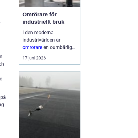
Omrörare för
a
industriellt bruk
r
I den moderna
industrivärlden är
omrörare
en oumbärlig
del av många
an
17 juni 2026
produktionsprocesser.
ch
Dessa enheter
säkerställer att material
je
blandas jämnt, vilket...
 på
ng