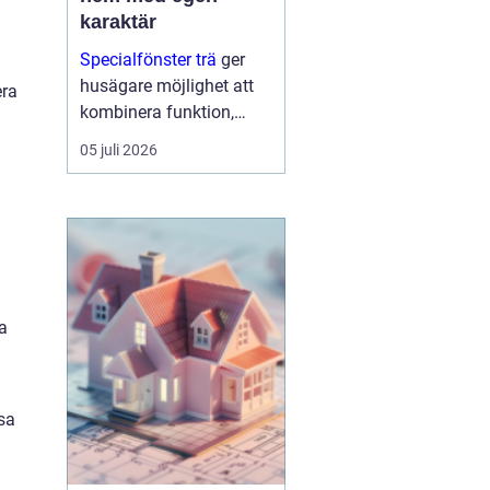
karaktär
Specialfönster trä
ger
husägare möjlighet att
era
kombinera funktion,
energioptimering och
05 juli 2026
arkitektur på ett sätt som
standa...
ha
sa