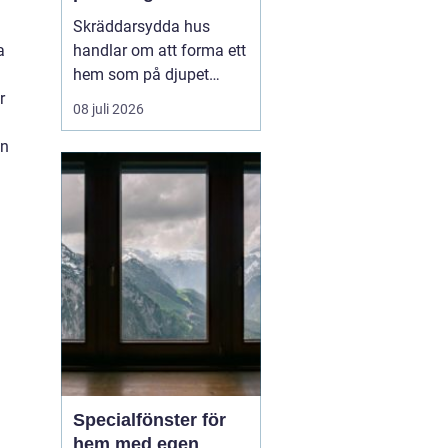
genomtänkt
Skräddarsydda hus
a
handlar om att forma ett
a
hem som på djupet
r
speglar hur en familj
08 juli 2026
lever, snarare än att
en
anpassa sig efter ett
färdigt standardhus. På
samma sätt som en
skräddarsydd kostym
sitter bättre ä...
Specialfönster för
hem med egen