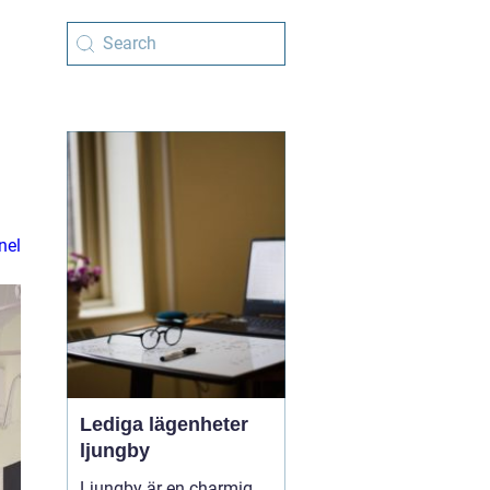
nel
Lediga lägenheter
ljungby
Ljungby är en charmig