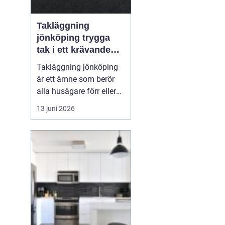
Takläggning
jönköping trygga
tak i ett krävande
småländskt klimat
Takläggning jönköping
är ett ämne som berör
alla husägare förr eller
senare. Taket är husets
13 juni 2026
viktigaste skydd mot
regn, snö, blåst och sol,
och när taket sviktar
påverkas både
inomhusmiljö,
energikostnader och
husets långsiktiga värde.
Många väntar f...