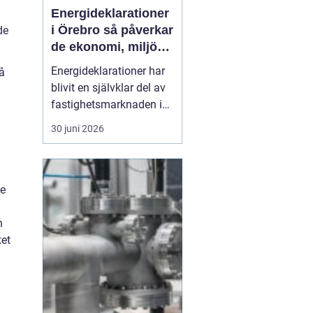
Energideklarationer
i Örebro så påverkar
de
de ekonomi, miljö
och boende
Energideklarationer har
å
blivit en självklar del av
fastighetsmarknaden i
Sverige. De visar hur
30 juni 2026
mycket energi en
byggnad använder och
vilka åtgärder som kan
minska förbrukningen.
ie
För bostadsägare och
fastighetsförvaltare i
n
Örebro handlar det både
tet
om p...