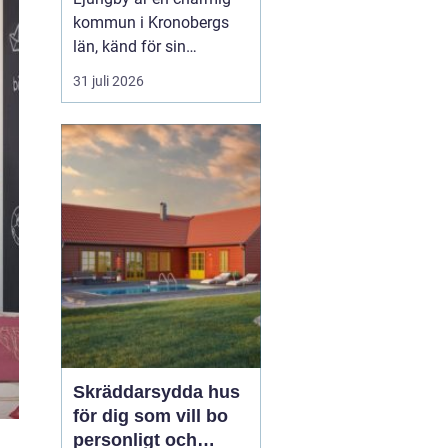
kommun i Kronobergs
län, känd för sin
exportorienterade
31 juli 2026
verkstadsindustri och
natursköna omgivningar.
För den som söker ett
nytt hem erbjuder
Ljungby en rad
spännande alternativ i
form av lediga
lägenheter. Här utforskar
vi denn...
Skräddarsydda hus
för dig som vill bo
personligt och