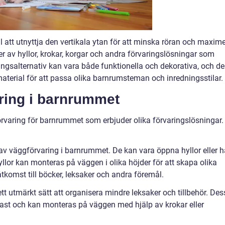
l att utnyttja den vertikala ytan för att minska röran och maxim
r av hyllor, krokar, korgar och andra förvaringslösningar som
gsalternativ kan vara både funktionella och dekorativa, och de
aterial för att passa olika barnrumsteman och inredningsstilar.
ring i barnrummet
förvaring för barnrummet som erbjuder olika förvaringslösningar.
p av väggförvaring i barnrummet. De kan vara öppna hyllor eller 
Hyllor kan monteras på väggen i olika höjder för att skapa olika
 åtkomst till böcker, leksaker och andra föremål.
t utmärkt sätt att organisera mindre leksaker och tillbehör. Des
r plast och kan monteras på väggen med hjälp av krokar eller