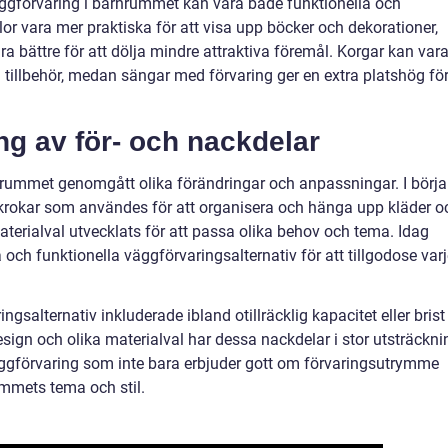
äggförvaring i barnrummet kan vara både funktionella och
lor vara mer praktiska för att visa upp böcker och dekorationer,
 bättre för att dölja mindre attraktiva föremål. Korgar kan var
 tillbehör, medan sängar med förvaring ger en extra platshög fö
g av för- och nackdelar
rummet genomgått olika förändringar och anpassningar. I börj
h krokar som användes för att organisera och hänga upp kläder o
terialval utvecklats för att passa olika behov och tema. Idag
a och funktionella väggförvaringsalternativ för att tillgodose var
salternativ inkluderade ibland otillräcklig kapacitet eller brist
gn och olika materialval har dessa nackdelar i stor utsträckni
väggförvaring som inte bara erbjuder gott om förvaringsutrymme
ummets tema och stil.