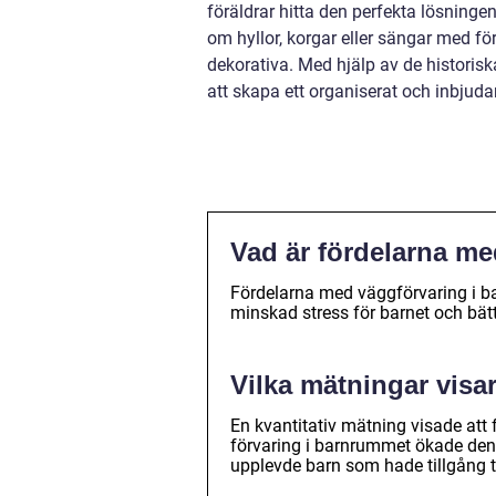
föräldrar hitta den perfekta lösning
om hyllor, korgar eller sängar med fö
dekorativa. Med hjälp av de historis
att skapa ett organiserat och inbjud
Vad är fördelarna m
Fördelarna med väggförvaring i b
minskad stress för barnet och bä
Vilka mätningar visa
En kvantitativ mätning visade at
förvaring i barnrummet ökade den
upplevde barn som hade tillgång ti