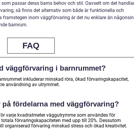
en som passar deras barns behov och stil. Oavsett om det handla
rvaring, så finns det alternativ som både är funktionella och
ka framstegen inom väggförvaring är det nu enklare än någonsin
ande barnrum.
FAQ
ed väggförvaring i barnrummet?
arnrummet inkluderar minskad röra, ökad förvaringskapacitet,
ttre användning av utrymmet.
r på fördelarna med väggförvaring?
t för varje kvadratmeter väggutrymme som användes för
 totala förvaringskapaciteten med upp till 20%. Dessutom
ll organiserad förvaring minskad stress och ökad kreativitet.