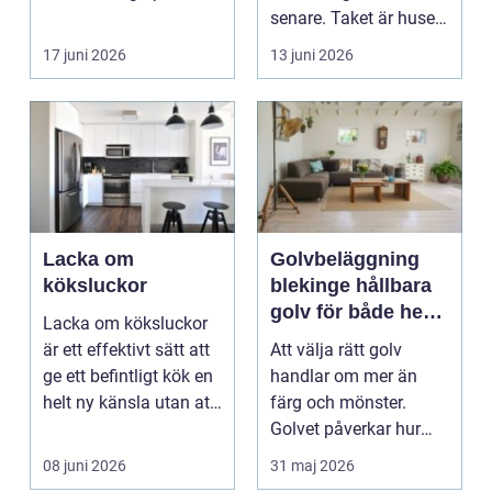
senare. Taket är husets
viktiga...
17 juni 2026
13 juni 2026
Lacka om
Golvbeläggning
köksluckor
blekinge hållbara
golv för både hem
Lacka om köksluckor
och företag
är ett effektivt sätt att
Att välja rätt golv
ge ett befintligt kök en
handlar om mer än
helt ny känsla utan att
färg och mönster.
byta ...
Golvet påverkar hur
rummet upplevs, hur
08 juni 2026
31 maj 2026
ljud...