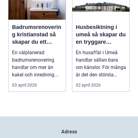
Badrumsrenoverin
Husbesiktning i
g kristianstad så
umeå så skapar du
skapar du ett
en tryggare
funktionellt och
bostadsaffär
En välplanerad
En husaffär i Umeå
hållbart badrum
badrumsrenovering
handlar sällan bara
handlar om mer än
om känslor. För många
kakel och inredning.
är det den största
För många hushåll
ekonomiska affären i...
03 april 2026
02 april 2026
runt Krist...
Adress