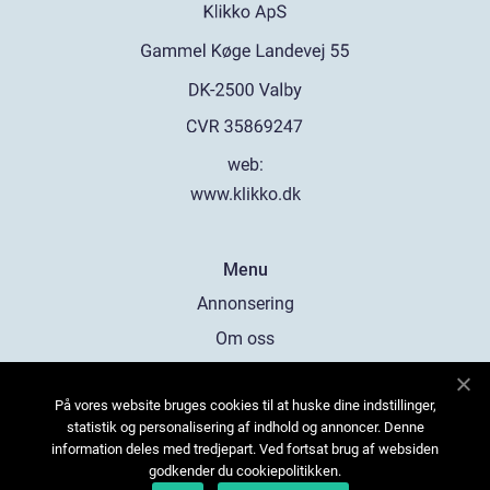
web:
www.klikko.dk
Menu
Annonsering
Om oss
Cookies
På vores website bruges cookies til at huske dine indstillinger,
Kontakta oss
statistik og personalisering af indhold og annoncer. Denne
Sitemap
information deles med tredjepart. Ved fortsat brug af websiden
godkender du cookiepolitikken.