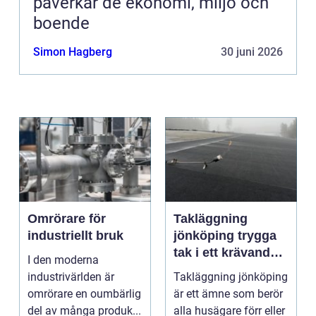
påverkar de ekonomi, miljö och
boende
Simon Hagberg
30 juni 2026
Omrörare för
Takläggning
industriellt bruk
jönköping trygga
tak i ett krävande
I den moderna
småländskt klimat
industrivärlden är
Takläggning jönköping
omrörare en oumbärlig
är ett ämne som berör
del av många produk...
alla husägare förr eller