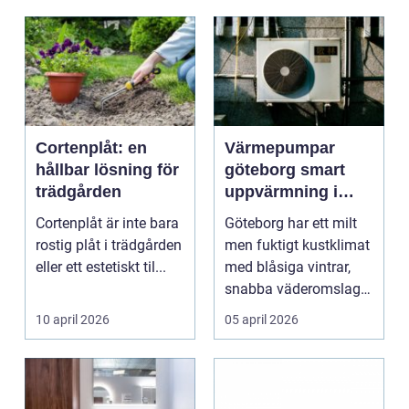
Cortenplåt: en
Värmepumpar
hållbar lösning för
göteborg smart
trädgården
uppvärmning i
kustklimat
Cortenplåt är inte bara
Göteborg har ett milt
rostig plåt i trädgården
men fuktigt kustklimat
eller ett estetiskt til...
med blåsiga vintrar,
snabba väderomslag
och ofta hög lu...
10 april 2026
05 april 2026