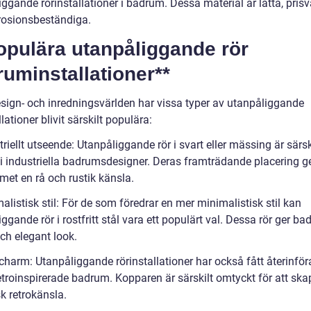
ggande rörinstallationer i badrum. Dessa material är lätta, pris
rosionsbeständiga.
opulära utanpåliggande rör
uminstallationer**
sign- och inredningsvärlden har vissa typer av utanpåliggande
llationer blivit särskilt populära:
triellt utseende: Utanpåliggande rör i svart eller mässing är särsk
 i industriella badrumsdesigner. Deras framträdande placering g
et en rå och rustik känsla.
alistisk stil: För de som föredrar en mer minimalistisk stil kan
ggande rör i rostfritt stål vara ett populärt val. Dessa rör ger 
ch elegant look.
charm: Utanpåliggande rörinstallationer har också fått återinför
etroinspirerade badrum. Kopparen är särskilt omtyckt för att ska
k retrokänsla.