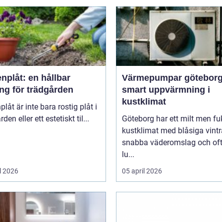
nplåt: en hållbar
Värmepumpar götebor
ng för trädgården
smart uppvärmning i
kustklimat
plåt är inte bara rostig plåt i
den eller ett estetiskt til...
Göteborg har ett milt men fu
kustklimat med blåsiga vintr
snabba väderomslag och of
lu...
l 2026
05 april 2026