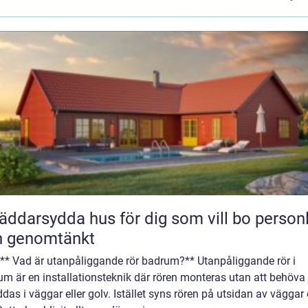
äddarsydda hus för dig som vill bo personl
h genomtänkt
 ** Vad är utanpåliggande rör badrum?** Utanpåliggande rör i
m är en installationsteknik där rören monteras utan att behöva
das i väggar eller golv. Istället syns rören på utsidan av väggar