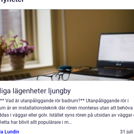
iga lägenheter ljungby
 ** Vad är utanpåliggande rör badrum?** Utanpåliggande rör i
m är en installationsteknik där rören monteras utan att behöva
das i väggar eller golv. Istället syns rören på utsidan av väggar
Detta har blivit allt populärare i m...
ia Lundin
31 jul