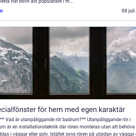
Detta har blivit allt populärare i m...
n
08 jul
cialfönster för hem med egen karaktär
 ** Vad är utanpåliggande rör badrum?** Utanpåliggande rör i
m är en installationsteknik där rören monteras utan att behöva
das i väggar eller golv. Istället syns rören på utsidan av väggar