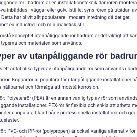
iggande rör i badrum är en installationsteknik där rören monter
va inbäddas i väggar eller golv. Istället syns rören på utsidan a
 Detta har blivit allt populärare i modern inredning då det ger
t en industriell och minimalistisk stil.
förstå konceptet utanpåliggande rör badrum är det viktigt att kän
a typerna och materialen som används.
yper av utanpåliggande rör badru
ns ett antal olika typer av utanpåliggande rör som används i bad
arrör: Kopparrör är populära för utanpåliggande installationer p
s hållbarhet och förmåga att motstå korrosion.
rör: Polyetenrör (PEX) är en annan vanlig typ av rör som används
ggande installationer. PEX-rör är flexibla och enkla att arbeta m
ör dem populära bland både professionella installatörer och gör-
tusiaster.
rör: PVC- och PP-rör (polypropen) är också vanliga alternativ för