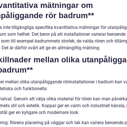
vantitativa mätningar om
npåliggande rör badrum**
s inte tillgängliga specifika kvantitativa mätningar för utanpål
um som helhet. Det beror på att installationer varierar beroende 
r som till exempel badrummets storlek, de valda rören och tillä
. Det är därför svårt att ge en allmängiltig mätning.
killnader mellan olika utanpåligg
 badrum**
der mellan olika utanpåliggande rörinstallationer i badrum kan v
etiska och funktionella:
rialval: Genom att välja olika material för rören kan man påverk
ets stil och estetik. Koppar ger en varm och industriell känsla
t stål ger en kyligare och modernare look.
ering: Rörens placering på väggar och tak kan variera beroende 