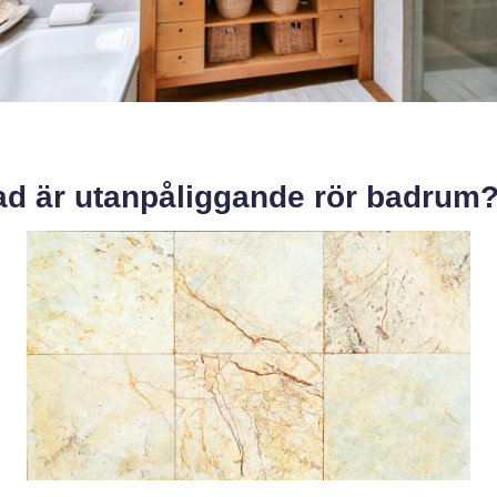
ad är utanpåliggande rör badrum?