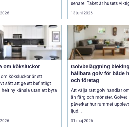
senare. Taket är husets viktig
i 2026
13 juni 2026
a om köksluckor
Golvbeläggning blekin
hållbara golv för både
om köksluckor är ett
och företag
vt sätt att ge ett befintligt
 helt ny känsla utan att byta
Att välja rätt golv handlar o
än färg och mönster. Golvet
påverkar hur rummet upplevs
ljud...
i 2026
31 maj 2026