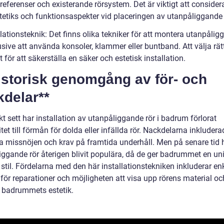
eferenser och existerande rörsystem. Det är viktigt att consider
tetiks och funktionsaspekter vid placeringen av utanpåliggande 
llationsteknik: Det finns olika tekniker för att montera utanpåli
lusive att använda konsoler, klammer eller buntband. Att välja rät
gt för att säkerställa en säker och estetisk installation.
istorisk genomgång av för- och
kdelar**
kt sett har installation av utanpåliggande rör i badrum förlorat
tet till förmån för dolda eller infällda rör. Nackdelarna inkludera
ka missnöjen och krav på framtida underhåll. Men på senare tid 
iggande rör återigen blivit populära, då de ger badrummet en un
stil. Fördelarna med den här installationstekniken inkluderar en
 för reparationer och möjligheten att visa upp rörens material oc
i badrummets estetik.