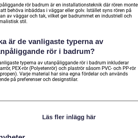
påliggande rör badrum är en installationsteknik där rören monte
att behöva inbäddas i väggar eller golv. Istället syns rören på
dan av väggar och tak, vilket ger badrummet en industriell och
alistisk stil.
ka är de vanligaste typerna av
anpåliggande rör i badrum?
anligaste typerna av utanpåliggande rör i badrum inkluderar
arrör, PEX-rör (Polyetenrör) och plaströr såsom PVC- och PP-rör
ypropen). Varje material har sina egna fördelar och används
ende på preferenser och designstilar.
Läs fler inlägg här
 nyheter