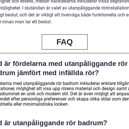
glighet och estetik, medan nackdelarna inkluderar vissa begränsn
jligheter. I slutändan är valet av utanpåliggande rörinstallation
gt beslut, och det är viktigt att överväga både funktionella och e
 innan man tar ett beslut.
FAQ
d är fördelarna med utanpåliggande rör
drum jämfört med infällda rör?
elarna med utanpåliggande rör badrum inkluderar enklare tillgån
ationer, möjlighet att visa upp rörens material och design samt 
adrummet en unik och modern stil. Det är även möjligt att anpa
endet efter personliga preferenser och skapa olika stilar som de
triella eller minimalistiska looken.
d är utanpåliggande rör badrum?