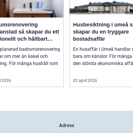
umsrenovering
Husbesiktning i umeå så
 så skapar du ett
skapar du en tryggare
ionellt och hållbart
bostadsaffär
um
lplanerad badrumsrenovering
En husaffär i Umeå handlar 
ar om mer än kakel och
bara om känslor. För många 
ing. För många hushåll runt
den största ekonomiska affär
l 2026
02 april 2026
Adress