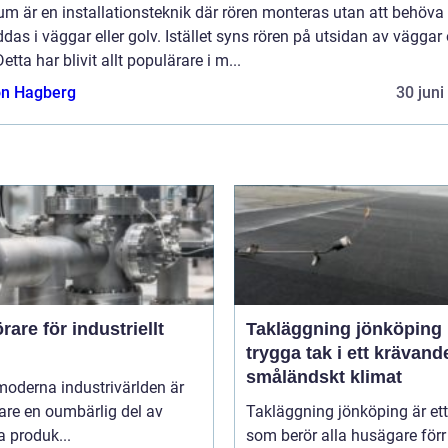
m är en installationsteknik där rören monteras utan att behöva
das i väggar eller golv. Istället syns rören på utsidan av väggar
Detta har blivit allt populärare i m...
n Hagberg
30 juni
are för industriellt
Takläggning jönköping
trygga tak i ett krävand
småländskt klimat
moderna industrivärlden är
are en oumbärlig del av
Takläggning jönköping är et
 produk...
som berör alla husägare förr 