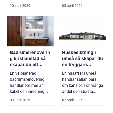
och ofta hög lu...
10 april 2026
05 april 2026
Badrumsrenoverin
Husbesiktning i
g kristianstad så
umeå så skapar du
skapar du ett
en tryggare
funktionellt och
bostadsaffär
En välplanerad
En husaffär i Umeå
hållbart badrum
badrumsrenovering
handlar sällan bara
handlar om mer än
om känslor. För många
kakel och inredning.
är det den största
För många hushåll
ekonomiska affären i...
03 april 2026
02 april 2026
runt Krist...