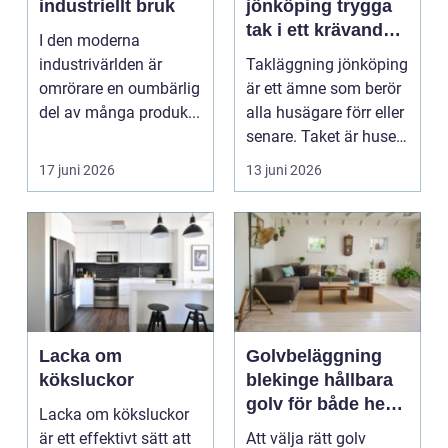
industriellt bruk
jönköping trygga
tak i ett krävande
I den moderna
småländskt klimat
industrivärlden är
Takläggning jönköping
omrörare en oumbärlig
är ett ämne som berör
del av många produk...
alla husägare förr eller
senare. Taket är husets
viktiga...
17 juni 2026
13 juni 2026
Lacka om
Golvbeläggning
köksluckor
blekinge hållbara
golv för både hem
Lacka om köksluckor
och företag
är ett effektivt sätt att
Att välja rätt golv