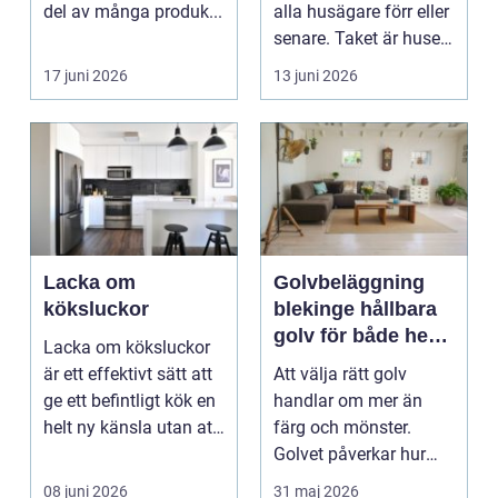
del av många produk...
alla husägare förr eller
senare. Taket är husets
viktiga...
17 juni 2026
13 juni 2026
Lacka om
Golvbeläggning
köksluckor
blekinge hållbara
golv för både hem
Lacka om köksluckor
och företag
är ett effektivt sätt att
Att välja rätt golv
ge ett befintligt kök en
handlar om mer än
helt ny känsla utan att
färg och mönster.
byta ...
Golvet påverkar hur
rummet upplevs, hur
08 juni 2026
31 maj 2026