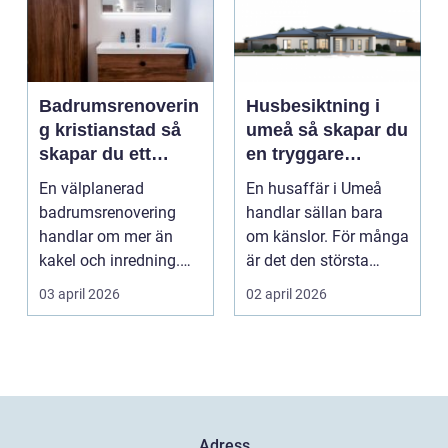
Badrumsrenoverin
Husbesiktning i
g kristianstad så
umeå så skapar du
skapar du ett
en tryggare
funktionellt och
bostadsaffär
En välplanerad
En husaffär i Umeå
hållbart badrum
badrumsrenovering
handlar sällan bara
handlar om mer än
om känslor. För många
kakel och inredning.
är det den största
För många hushåll
ekonomiska affären i...
03 april 2026
02 april 2026
runt Krist...
Adress