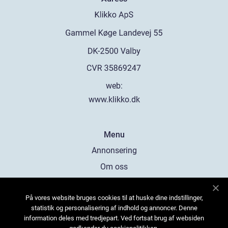
web:
www.klikko.dk
Menu
Annonsering
Om oss
Cookies
På vores website bruges cookies til at huske dine indstillinger,
Kontakta oss
statistik og personalisering af indhold og annoncer. Denne
Sitemap
information deles med tredjepart. Ved fortsat brug af websiden