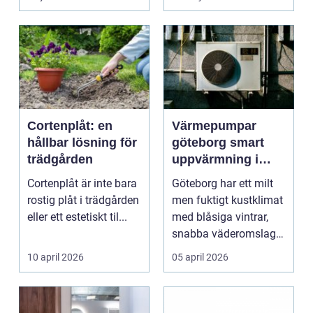
ljud...
Cortenplåt: en
Värmepumpar
hållbar lösning för
göteborg smart
trädgården
uppvärmning i
kustklimat
Cortenplåt är inte bara
Göteborg har ett milt
rostig plåt i trädgården
men fuktigt kustklimat
eller ett estetiskt til...
med blåsiga vintrar,
snabba väderomslag
och ofta hög lu...
10 april 2026
05 april 2026