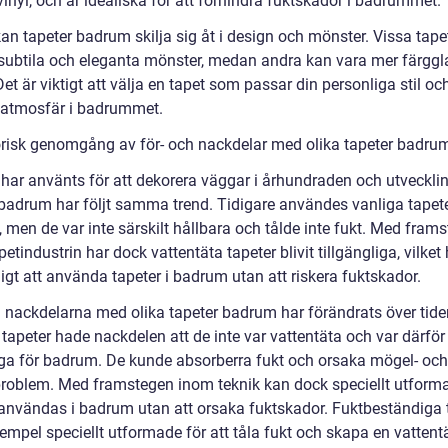
nyl, och är idealiska för att förhindra fuktskador i badrummet.
an tapeter badrum skilja sig åt i design och mönster. Vissa tape
subtila och eleganta mönster, medan andra kan vara mer färgg
 Det är viktigt att välja en tapet som passar din personliga stil o
atmosfär i badrummet.
orisk genomgång av för- och nackdelar med olika tapeter badru
 har använts för att dekorera väggar i århundraden och utveckli
 badrum har följt samma trend. Tidigare användes vanliga tapete
 men de var inte särskilt hållbara och tålde inte fukt. Med fram
etindustrin har dock vattentäta tapeter blivit tillgängliga, vilket 
igt att använda tapeter i badrum utan att riskera fuktskador.
h nackdelarna med olika tapeter badrum har förändrats över tide
tapeter hade nackdelen att de inte var vattentäta och var därför
ga för badrum. De kunde absorberra fukt och orsaka mögel- och
oblem. Med framstegen inom teknik kan dock speciellt utform
 användas i badrum utan att orsaka fuktskador. Fuktbeständiga 
exempel speciellt utformade för att tåla fukt och skapa en vattent