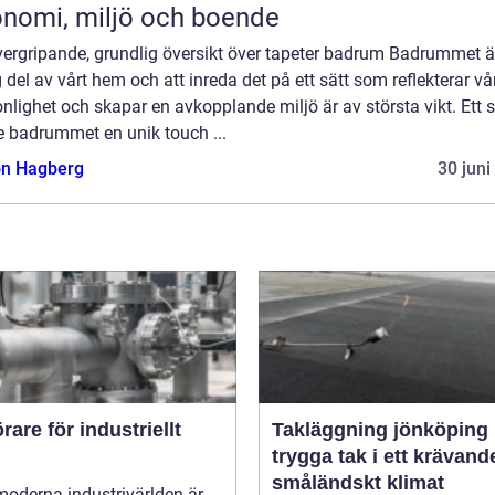
nomi, miljö och boende
vergripande, grundlig översikt över tapeter badrum Badrummet ä
g del av vårt hem och att inreda det på ett sätt som reflekterar vå
nlighet och skapar en avkopplande miljö är av största vikt. Ett s
e badrummet en unik touch ...
n Hagberg
30 juni
are för industriellt
Takläggning jönköping
trygga tak i ett krävand
småländskt klimat
moderna industrivärlden är