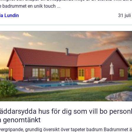
e badrummet en unik touch ...
ia Lundin
31 jul
äddarsydda hus för dig som vill bo personl
h genomtänkt
vergripande, grundlig översikt över tapeter badrum Badrummet ä