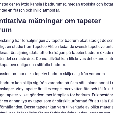
ster ger en lyxig känsla i badrummet, medan tropiska och bota
ger en fräsch och livlig atmosfär.
titativa mätningar om tapeter
rum
forskning har försäljningen av tapeter badrum ökat stadigt de se
ligt en studie från Tapetco AB, en ledande svensk tapetleverantö
deras försäljningsdata att efterfrågan på tapeter badrum ökade
r det senaste året. Denna tillväxt kan tillskrivas det ökande int
skapa personliga och stilfulla badrum.
ussion om hur olika tapeter badrum skiljer sig från varandra
badrum kan skilja sig från varandra på flera sätt, bland annat i 
skaper. Vinyltapeter är till exempel mer vattentäta och tål fukt 
iga tapeter, vilket gör dem mer lämpliga för badrum. Fuktbestän
är en annan typ av tapet som är särskilt utformad för att tåla fu
förhållanden. Dessa tapeter kan vara tillverkade av olika materia