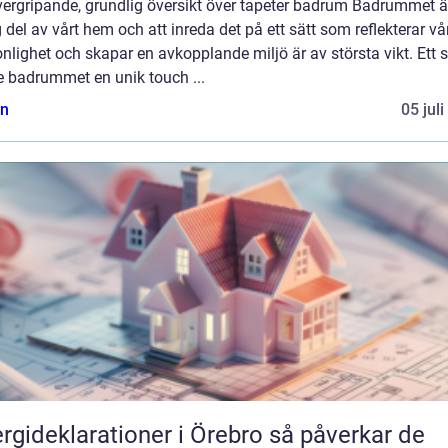
vergripande, grundlig översikt över tapeter badrum Badrummet ä
g del av vårt hem och att inreda det på ett sätt som reflekterar vå
nlighet och skapar en avkopplande miljö är av största vikt. Ett s
e badrummet en unik touch ...
n
05 jul
ideklarationer i Örebro så påverkar de