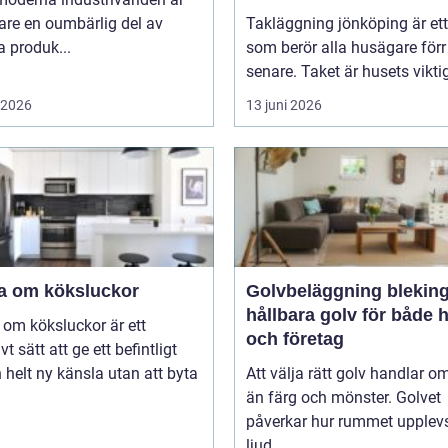
are en oumbärlig del av
Takläggning jönköping är et
 produk...
som berör alla husägare förr 
senare. Taket är husets viktig
i 2026
13 juni 2026
a om köksluckor
Golvbeläggning blekin
hållbara golv för både
om köksluckor är ett
och företag
vt sätt att ge ett befintligt
 helt ny känsla utan att byta
Att välja rätt golv handlar o
än färg och mönster. Golvet
påverkar hur rummet upplevs
ljud...