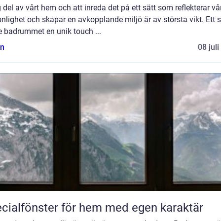
g del av vårt hem och att inreda det på ett sätt som reflekterar vå
nlighet och skapar en avkopplande miljö är av största vikt. Ett s
e badrummet en unik touch ...
n
08 jul
cialfönster för hem med egen karaktär