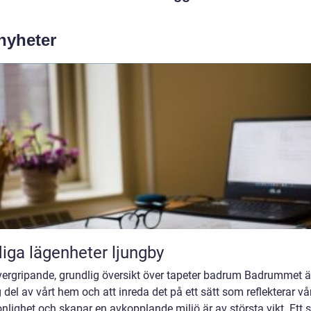
 nyheter
iga lägenheter ljungby
vergripande, grundlig översikt över tapeter badrum Badrummet ä
g del av vårt hem och att inreda det på ett sätt som reflekterar vå
nlighet och skapar en avkopplande miljö är av största vikt. Ett s