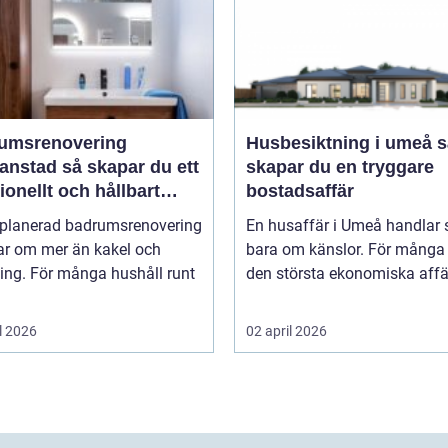
umsrenovering
Husbesiktning i umeå så
 så skapar du ett
skapar du en tryggare
ionellt och hållbart
bostadsaffär
um
lplanerad badrumsrenovering
En husaffär i Umeå handlar 
ar om mer än kakel och
bara om känslor. För många 
ing. För många hushåll runt
den största ekonomiska affär
l 2026
02 april 2026