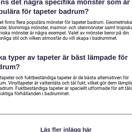
nns det några specifika mönster som är
pulära för tapeter badrum?
det finns flera populära mönster för tapeter badrum. Geometriska
ter, blommiga mönster, marmor- och stenmönster samt tropisk
niska mönster är några exempel. Valet av mönster beror på din
nliga stil och vilken atmosfär du vill skapa i badrummet.
ka typer av tapeter är bäst lämpade för
drum?
tapeter och fuktbeständiga tapeter är de bästa alternativen för
m. Vinyltapeter är vattentäta och tål fukt, vilket gör dem lämpl
adrum. Fuktbeständiga tapeter är speciellt utformade för att tål
fuktiga förhållanden i badrummet.
Läs fler inlägg här