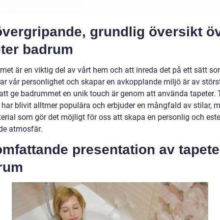
vergripande, grundlig översikt ö
eter badrum
et är en viktig del av vårt hem och att inreda det på ett sätt s
rar vår personlighet och skapar en avkopplande miljö är av störst
t att ge badrummet en unik touch är genom att använda tapeter. 
har blivit alltmer populära och erbjuder en mångfald av stilar, 
rial som gör det möjligt för oss att skapa en personlig och este
nde atmosfär.
mfattande presentation av tapete
rum