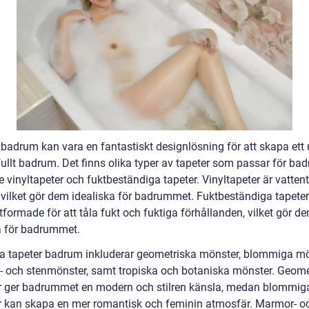
 badrum kan vara en fantastiskt designlösning för att skapa ett 
fullt badrum. Det finns olika typer av tapeter som passar för ba
e vinyltapeter och fuktbeständiga tapeter. Vinyltapeter är vatten
, vilket gör dem idealiska för badrummet. Fuktbeständiga tapeter
formade för att tåla fukt och fuktiga förhållanden, vilket gör d
a för badrummet.
a tapeter badrum inkluderar geometriska mönster, blommiga mö
 och stenmönster, samt tropiska och botaniska mönster. Geome
 ger badrummet en modern och stilren känsla, medan blommig
 kan skapa en mer romantisk och feminin atmosfär. Marmor- o