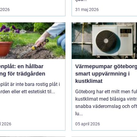
i 2026
31 maj 2026
nplåt: en hållbar
Värmepumpar götebor
ng för trädgården
smart uppvärmning i
kustklimat
plåt är inte bara rostig plåt i
den eller ett estetiskt til...
Göteborg har ett milt men fu
kustklimat med blåsiga vintr
snabba väderomslag och of
lu...
l 2026
05 april 2026