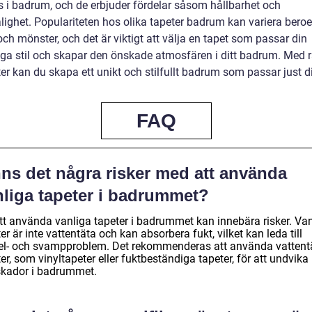
 i badrum, och de erbjuder fördelar såsom hållbarhet och
ålighet. Populariteten hos olika tapeter badrum kan variera bero
ch mönster, och det är viktigt att välja en tapet som passar din
iga stil och skapar den önskade atmosfären i ditt badrum. Med r
er kan du skapa ett unikt och stilfullt badrum som passar just d
FAQ
nns det några risker med att använda
nliga tapeter i badrummet?
att använda vanliga tapeter i badrummet kan innebära risker. Va
er är inte vattentäta och kan absorbera fukt, vilket kan leda till
l- och svampproblem. Det rekommenderas att använda vattent
er, som vinyltapeter eller fuktbeständiga tapeter, för att undvika
skador i badrummet.