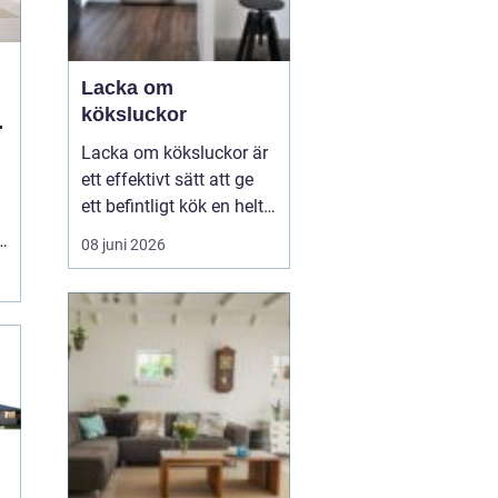
Lacka om
köksluckor
r
Lacka om köksluckor är
ett effektivt sätt att ge
ett befintligt kök en helt
ny känsla utan att byta
r
08 juni 2026
stommar eller
planlösning. Många
väljer att förnya köket på
det här sättet för att
hålla kostnaderna nere,
minska avfallet och
samtidigt få en slät oc...