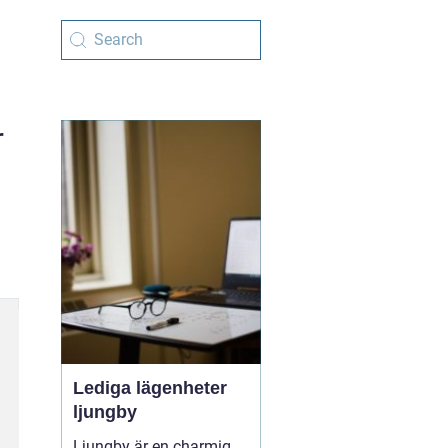
r
Lediga lägenheter
ljungby
Ljungby är en charmig