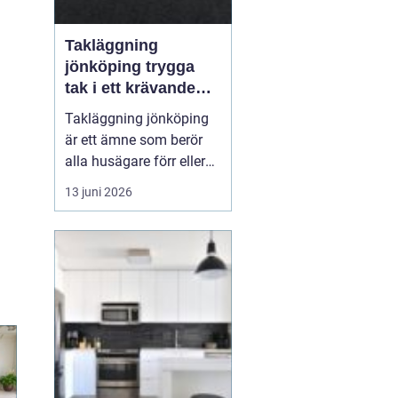
Takläggning
jönköping trygga
tak i ett krävande
småländskt klimat
Takläggning jönköping
är ett ämne som berör
alla husägare förr eller
senare. Taket är husets
13 juni 2026
viktigaste skydd mot
regn, snö, blåst och sol,
och när taket sviktar
påverkas både
inomhusmiljö,
energikostnader och
husets långsiktiga värde.
Många väntar f...