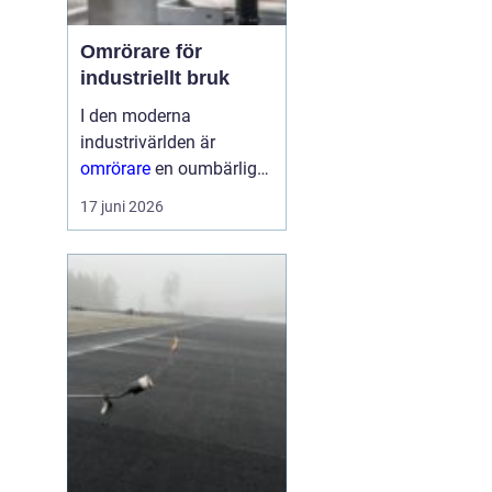
Omrörare för
industriellt bruk
I den moderna
industrivärlden är
omrörare
en oumbärlig
del av många
17 juni 2026
produktionsprocesser.
Dessa enheter
säkerställer att material
blandas jämnt, vilket...