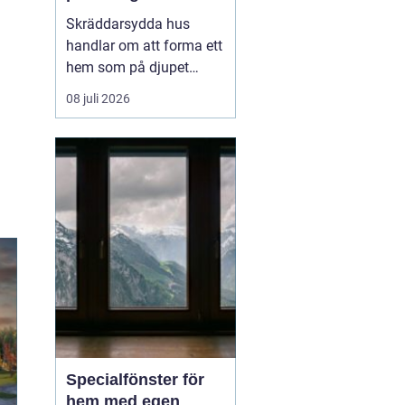
genomtänkt
Skräddarsydda hus
handlar om att forma ett
hem som på djupet
speglar hur en familj
08 juli 2026
lever, snarare än att
anpassa sig efter ett
färdigt standardhus. På
samma sätt som en
skräddarsydd kostym
sitter bättre ä...
Specialfönster för
hem med egen