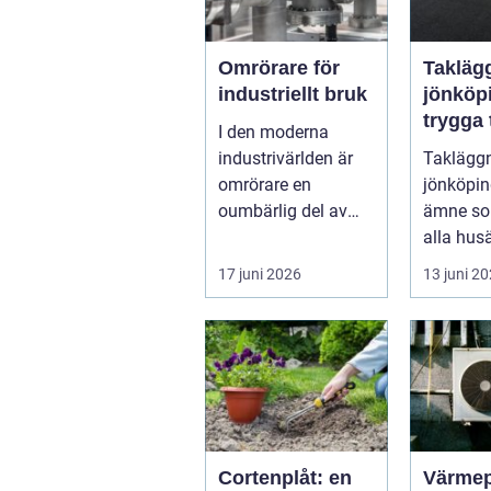
Omrörare för
Takläg
industriellt bruk
jönköp
trygga t
I den moderna
krävan
industrivärlden är
Taklägg
smålän
omrörare en
jönköping
klimat
oumbärlig del av
ämne so
många produk...
alla hus
eller sen
17 juni 2026
13 juni 2
är husets
Cortenplåt: en
Värme