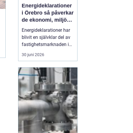
Energideklarationer
i Örebro så påverkar
de ekonomi, miljö
och boende
Energideklarationer har
blivit en självklar del av
fastighetsmarknaden i
Sverige. De visar hur
30 juni 2026
mycket energi en
byggnad använder och
vilka åtgärder som kan
minska förbrukningen.
För bostadsägare och
fastighetsförvaltare i
Örebro handlar det både
om p...