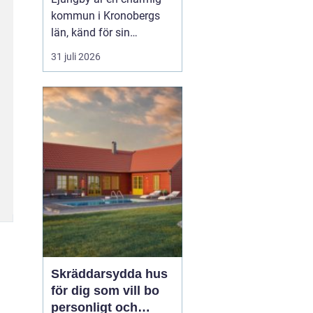
kommun i Kronobergs
län, känd för sin
exportorienterade
31 juli 2026
verkstadsindustri och
natursköna omgivningar.
För den som söker ett
nytt hem erbjuder
Ljungby en rad
spännande alternativ i
form av lediga
lägenheter. Här utforskar
vi denn...
Skräddarsydda hus
för dig som vill bo
personligt och