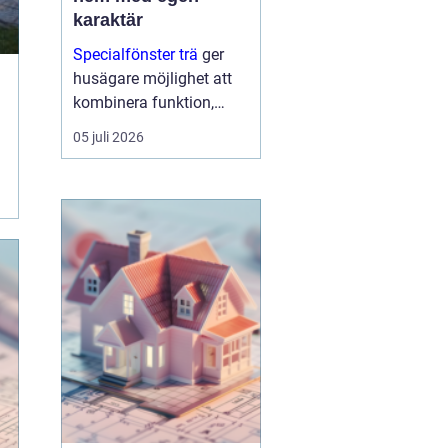
karaktär
Specialfönster trä
ger
husägare möjlighet att
kombinera funktion,
energioptimering och
05 juli 2026
arkitektur på ett sätt som
standa...