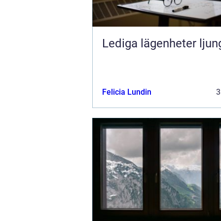
Lediga lägenheter ljun
Felicia Lundin
3