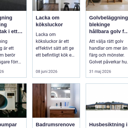
gning
Lacka om
Golvbeläggning
ing
köksluckor
blekinge
ak i ett
hållbara golv fö
Lacka om
de
både hem och
ning
köksluckor är ett
Att välja rätt golv
dskt
företag
 är ett
effektivt sätt att ge
handlar om mer än
m berör
ett befintligt kök en
färg och mönster.
ägare förr
helt ny känsla utan
Golvet påverkar hu
are. Taket
att byta ...
rummet upplevs,
026
08 juni 2026
31 maj 2026
 viktiga...
hur ljud...
pumpar
Badrumsrenove
Husbesiktning i