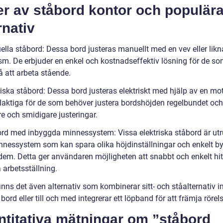
er av ståbord kontor och populär
rnativ
ella ståbord: Dessa bord justeras manuellt med en vev eller lik
m. De erbjuder en enkel och kostnadseffektiv lösning för de som
å att arbeta stående.
riska ståbord: Dessa bord justeras elektriskt med hjälp av en mo
elaktiga för de som behöver justera bordshöjden regelbundet oc
e och smidigare justeringar.
ord med inbyggda minnessystem: Vissa elektriska ståbord är ut
nessystem som kan spara olika höjdinställningar och enkelt b
dem. Detta ger användaren möjligheten att snabbt och enkelt hit
 arbetsställning.
inns det även alternativ som kombinerar sitt- och ståalternativ 
rd eller till och med integrerar ett löpband för att främja rörels
ntitativa mätningar om ”ståbord