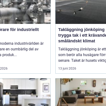
are för industriellt
Takläggning jönköping
trygga tak i ett krävand
småländskt klimat
moderna industrivärlden är
are en oumbärlig del av
Takläggning jönköping är et
 produk...
som berör alla husägare förr 
senare. Taket är husets viktig
i 2026
13 juni 2026