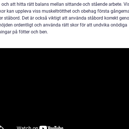
 och att hitta rätt balans mellan sittande och stående arbete. Vi
or kan uppleva viss muskeltrötthet och obehag första gångern
r ståbord. Det är också viktigt att använda ståbord korrekt gen
 höjden ordentligt och använda rätt skor för att undvika onödiga
ingar på fötter och ben.