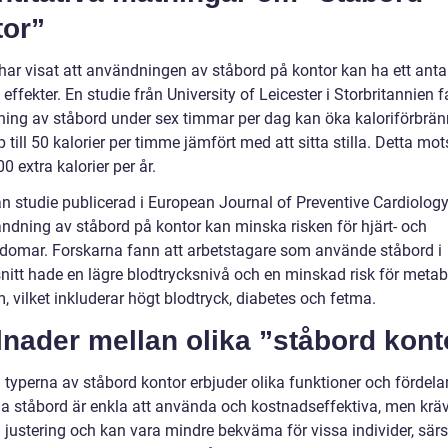
tor”
 har visat att användningen av ståbord på kontor kan ha ett anta
 effekter. En studie från University of Leicester i Storbritannien f
ing av ståbord under sex timmar per dag kan öka kaloriförbrä
till 50 kalorier per timme jämfört med att sitta stilla. Detta mo
0 extra kalorier per år.
n studie publicerad i European Journal of Preventive Cardiolog
ändning av ståbord på kontor kan minska risken för hjärt- och
kdomar. Forskarna fann att arbetstagare som använde ståbord i
itt hade en lägre blodtrycksnivå och en minskad risk för metab
 vilket inkluderar högt blodtryck, diabetes och fetma.
lnader mellan olika ”ståbord kont
 typerna av ståbord kontor erbjuder olika funktioner och fördelar
a ståbord är enkla att använda och kostnadseffektiva, men krä
 justering och kan vara mindre bekväma för vissa individer, särs