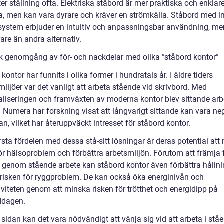
r ställning ofta. Elektriska ståbord är mer praktiska och enklare
, men kan vara dyrare och kräver en strömkälla. Ståbord med 
ystem erbjuder en intuitiv och anpassningsbar användning, me
are än andra alternativ.
sk genomgång av för- och nackdelar med olika ”ståbord kontor”
kontor har funnits i olika former i hundratals år. I äldre tiders
iljöer var det vanligt att arbeta stående vid skrivbord. Med
ialiseringen och framväxten av moderna kontor blev sittande arb
 Numera har forskning visat att långvarigt sittande kan vara neg
an, vilket har återuppväckt intresset för ståbord kontor.
sta fördelen med dessa stå-sitt lösningar är deras potential att
för hälsoproblem och förbättra arbetsmiljön. Förutom att främja 
et genom stående arbete kan ståbord kontor även förbättra hålln
risken för ryggproblem. De kan också öka energinivån och
iviteten genom att minska risken för trötthet och energidipp på
ddagen.
sidan kan det vara nödvändigt att vänja sig vid att arbeta i stå