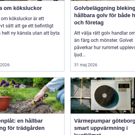
a om köksluckor
Golvbeläggning blekin
hållbara golv för både
om köksluckor är ett
och företag
vt sätt att ge ett befintligt
 helt ny känsla utan att byta
Att välja rätt golv handlar o
än färg och mönster. Golvet
påverkar hur rummet upplevs
ljud...
i 2026
31 maj 2026
nplåt: en hållbar
Värmepumpar götebor
ng för trädgården
smart uppvärmning i