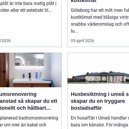
kustklimat
plåt är inte bara rostig plåt i
den eller ett estetiskt til...
Göteborg har ett milt men fu
kustklimat med blåsiga vintr
snabba väderomslag och of
lu...
l 2026
05 april 2026
umsrenovering
Husbesiktning i umeå så
 så skapar du ett
skapar du en tryggare
ionellt och hållbart
bostadsaffär
um
lplanerad badrumsrenovering
En husaffär i Umeå handlar 
ar om mer än kakel och
bara om känslor. För många 