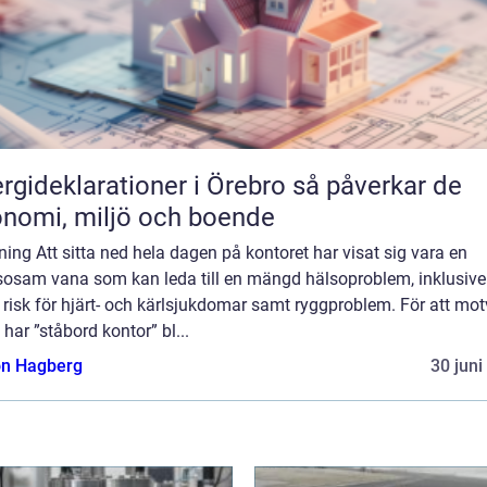
ideklarationer i Örebro så påverkar de
nomi, miljö och boende
ning Att sitta ned hela dagen på kontoret har visat sig vara en
sosam vana som kan leda till en mängd hälsoproblem, inklusive
risk för hjärt- och kärlsjukdomar samt ryggproblem. För att mo
 har ”ståbord kontor” bl...
n Hagberg
30 juni