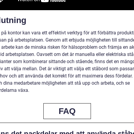
lutning
på kontor kan vara ett effektivt verktyg för att förbättra produkt
san på arbetsplatsen. Genom att erbjuda möjligheten till sittand
 arbete kan de minska risken för hälsoproblem och främja en ak
 vid arbetsplatsen. Oavsett om det är manuella eller elektriska st
arianter som kombinerar sittande och stående, finns det en mäng
iv att välja mellan. Det är viktigt att välja ett ståbord som passa
hov och att använda det korrekt för att maximera dess fördelar.
ch dina medarbetare möjligheten att stå upp och arbeta, och se
rdelarna växa.
FAQ
nns det nackdelar med att använda ståb