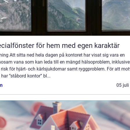
cialfönster för hem med egen karaktär
ning Att sitta ned hela dagen på kontoret har visat sig vara en
sosam vana som kan leda till en mängd hälsoproblem, inklusive
risk för hjärt- och kärlsjukdomar samt ryggproblem. För att mo
 har ”ståbord kontor” bl...
n
05 jul