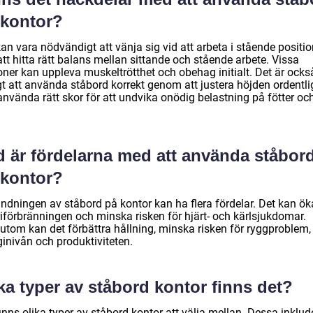
 kontor?
an vara nödvändigt att vänja sig vid att arbeta i stående positi
tt hitta rätt balans mellan sittande och stående arbete. Vissa
oner kan uppleva muskeltrötthet och obehag initialt. Det är ocks
gt att använda ståbord korrekt genom att justera höjden ordentli
använda rätt skor för att undvika onödig belastning på fötter oc
d är fördelarna med att använda ståbor
 kontor?
ndningen av ståbord på kontor kan ha flera fördelar. Det kan ök
riförbränningen och minska risken för hjärt- och kärlsjukdomar.
utom kan det förbättra hållning, minska risken för ryggproblem,
ginivån och produktiviteten.
ka typer av ståbord kontor finns det?
inns olika typer av ståbord kontor att välja mellan. Dessa inklud