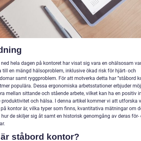
dning
ta ned hela dagen på kontoret har visat sig vara en ohälsosam v
 till en mängd hälsoproblem, inklusive ökad risk för hjärt- och
kdomar samt ryggproblem. För att motverka detta har ”ståbord k
alltmer populära. Dessa ergonomiska arbetsstationer erbjuder möj
era mellan sittande och stående arbete, vilket kan ha en positiv 
produktivitet och hälsa. I denna artikel kommer vi att utforska 
på kontor är, vilka typer som finns, kvantitativa mätningar om d
, hur de skiljer sig åt samt en historisk genomgång av deras för-
ar.
är ståbord kontor?