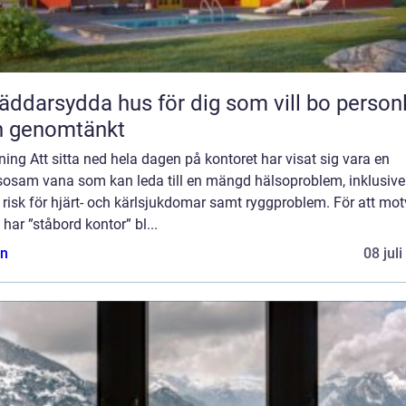
äddarsydda hus för dig som vill bo personl
h genomtänkt
ning Att sitta ned hela dagen på kontoret har visat sig vara en
sosam vana som kan leda till en mängd hälsoproblem, inklusive
risk för hjärt- och kärlsjukdomar samt ryggproblem. För att mo
 har ”ståbord kontor” bl...
n
08 jul