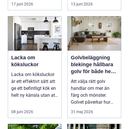
viktiga...
17 juni 2026
13 juni 2026
Lacka om
Golvbeläggning
köksluckor
blekinge hållbara
golv för både hem
Lacka om köksluckor
och företag
är ett effektivt sätt att
Att välja rätt golv
ge ett befintligt kök en
handlar om mer än
helt ny känsla utan att
färg och mönster.
byta ...
Golvet påverkar hur
rummet upplevs, hur
08 juni 2026
31 maj 2026
ljud...