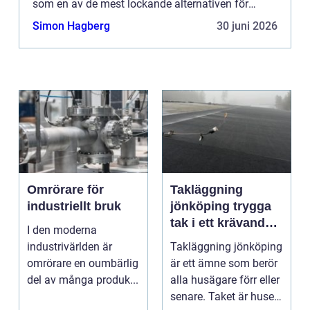
som en av de mest lockande alternativen för
privatpersoner, företa...
Simon Hagberg
30 juni 2026
Omrörare för
Takläggning
industriellt bruk
jönköping trygga
tak i ett krävande
I den moderna
småländskt klimat
industrivärlden är
Takläggning jönköping
omrörare en oumbärlig
är ett ämne som berör
del av många produk...
alla husägare förr eller
senare. Taket är husets