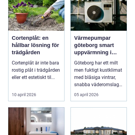
Cortenplåt: en
Värmepumpar
hållbar lösning för
göteborg smart
trädgården
uppvärmning i
kustklimat
Cortenplåt är inte bara
Göteborg har ett milt
rostig plåt i trädgården
men fuktigt kustklimat
eller ett estetiskt til...
med blåsiga vintrar,
snabba väderomslag
och ofta hög lu...
10 april 2026
05 april 2026