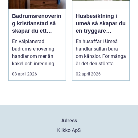
Badrumsrenoverin
Husbesiktning i
g kristianstad så
umeå så skapar du
skapar du ett
en tryggare
funktionellt och
bostadsaffär
En välplanerad
En husaffär i Umeå
hållbart badrum
badrumsrenovering
handlar sällan bara
handlar om mer än
om känslor. För många
kakel och inredning.
är det den största
För många hushåll
ekonomiska affären i...
03 april 2026
02 april 2026
runt Krist...
Adress