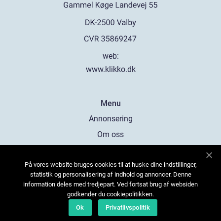
web:
www.klikko.dk
Menu
Annonsering
Om oss
Cookies
På vores website bruges cookies til at huske dine indstillinger,
Kontakta oss
statistik og personalisering af indhold og annoncer. Denne
Sitemap
information deles med tredjepart. Ved fortsat brug af websiden
godkender du cookiepolitikken.
Ok
Privatlivspolitik