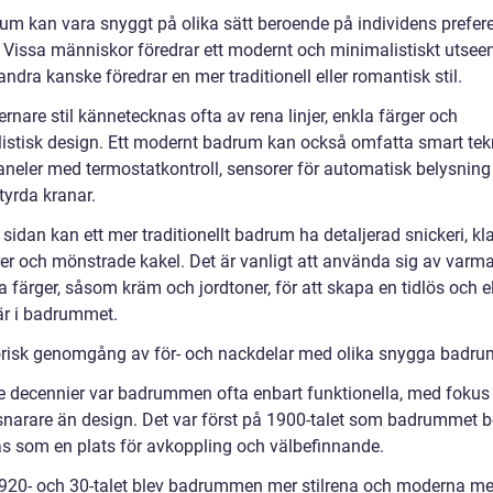
rum kan vara snyggt på olika sätt beroende på individens prefer
l. Vissa människor föredrar ett modernt och minimalistiskt utsee
dra kanske föredrar en mer traditionell eller romantisk stil.
nare stil kännetecknas ofta av rena linjer, enkla färger och
istisk design. Ett modernt badrum kan också omfatta smart te
neler med termostatkontroll, sensorer för automatisk belysning
tyrda kranar.
sidan kan ett mer traditionellt badrum ha detaljerad snickeri, kl
er och mönstrade kakel. Det är vanligt att använda sig av varm
a färger, såsom kräm och jordtoner, för att skapa en tidlös och 
r i badrummet.
orisk genomgång av för- och nackdelar med olika snygga badru
are decennier var badrummen ofta enbart funktionella, med fokus
snarare än design. Det var först på 1900-talet som badrummet b
as som en plats för avkoppling och välbefinnande.
920- och 30-talet blev badrummen mer stilrena och moderna m