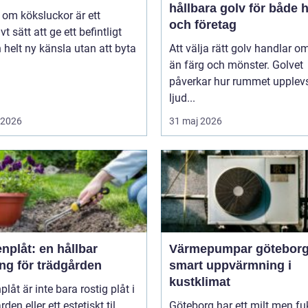
hållbara golv för både
om köksluckor är ett
och företag
vt sätt att ge ett befintligt
 helt ny känsla utan att byta
Att välja rätt golv handlar o
än färg och mönster. Golvet
påverkar hur rummet upplevs
ljud...
i 2026
31 maj 2026
nplåt: en hållbar
Värmepumpar götebor
ng för trädgården
smart uppvärmning i
kustklimat
plåt är inte bara rostig plåt i
den eller ett estetiskt til...
Göteborg har ett milt men fu