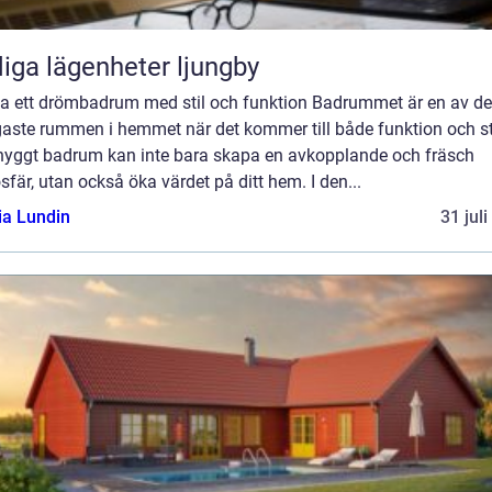
iga lägenheter ljungby
a ett drömbadrum med stil och funktion Badrummet är en av de
gaste rummen i hemmet när det kommer till både funktion och sti
snyggt badrum kan inte bara skapa en avkopplande och fräsch
fär, utan också öka värdet på ditt hem. I den...
ia Lundin
31 jul