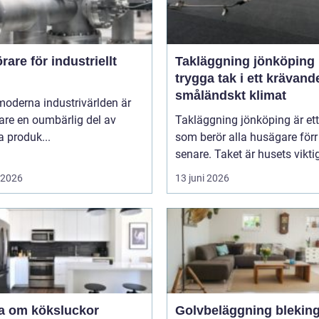
are för industriellt
Takläggning jönköping
trygga tak i ett krävand
småländskt klimat
moderna industrivärlden är
are en oumbärlig del av
Takläggning jönköping är et
 produk...
som berör alla husägare förr 
senare. Taket är husets viktig
i 2026
13 juni 2026
a om köksluckor
Golvbeläggning blekin