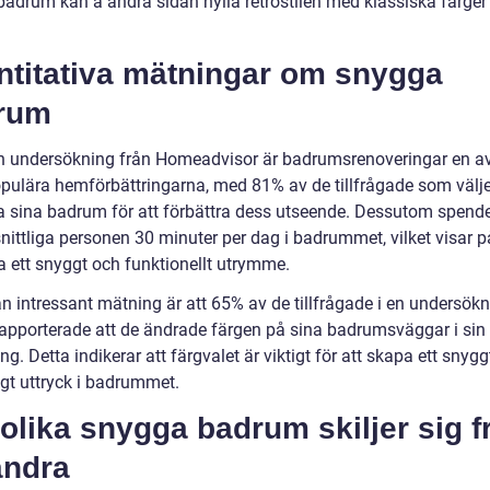
badrum kan å andra sidan hylla retrostilen med klassiska färger
ntitativa mätningar om snygga
rum
en undersökning från Homeadvisor är badrumsrenoveringar en a
pulära hemförbättringarna, med 81% av de tillfrågade som välje
a sina badrum för att förbättra dess utseende. Dessutom spend
ittliga personen 30 minuter per dag i badrummet, vilket visar p
a ett snyggt och funktionellt utrymme.
n intressant mätning är att 65% av de tillfrågade i en undersökn
apporterade att de ändrade färgen på sina badrumsväggar i sin
ng. Detta indikerar att färgvalet är viktigt för att skapa ett snyg
igt uttryck i badrummet.
olika snygga badrum skiljer sig f
andra