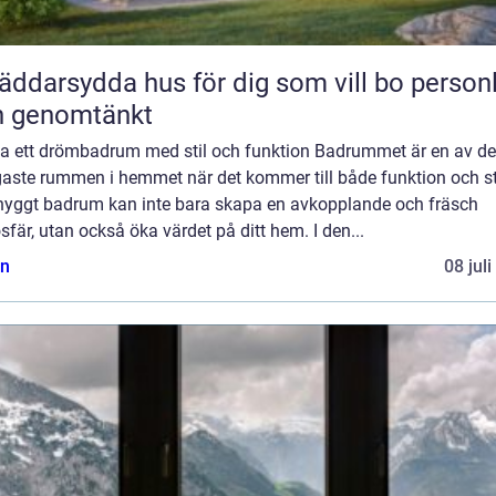
äddarsydda hus för dig som vill bo personl
h genomtänkt
a ett drömbadrum med stil och funktion Badrummet är en av de
gaste rummen i hemmet när det kommer till både funktion och sti
snyggt badrum kan inte bara skapa en avkopplande och fräsch
fär, utan också öka värdet på ditt hem. I den...
n
08 jul