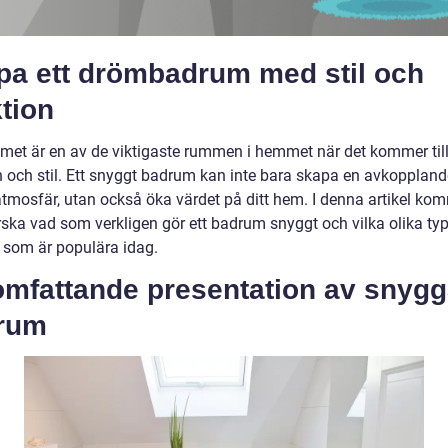
pa ett drömbadrum med stil och
tion
et är en av de viktigaste rummen i hemmet när det kommer til
n och stil. Ett snyggt badrum kan inte bara skapa en avkopplan
atmosfär, utan också öka värdet på ditt hem. I denna artikel kom
rska vad som verkligen gör ett badrum snyggt och vilka olika typ
som är populära idag.
omfattande presentation av snyg
rum