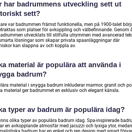
r har badrummens utveckling sett ut
toriskt sett?
gare var badrummen främst funktionella, men på 1900-talet bör
etraktas som platser för avkoppling och välbefinnande. Genom 
badrummen utvecklats till stilfulla utrymmen med avancerad tek
smarta lösningar som skapar privata spaanläggningar där
iskor kan slappna av och koppla av.
ka material är populära att använda i
ygga badrum?
lära material i snygga badrum inkluderar marmor, granit och por
a material ger badrummet en exklusiv och elegant känsla.
lka typer av badrum är populära idag?
finns olika typer av populära badrum idag. Spa-inspirerade bad
ar en avkopplande atmosfär med jacuzzi och lyxiga ytor, meda
malistiska badrum har en enkel och ren design med smart förvar