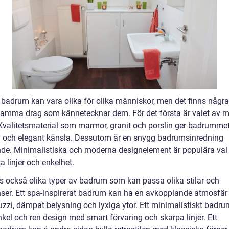
badrum kan vara olika för olika människor, men det finns några
mma drag som kännetecknar dem. För det första är valet av ma
. Kvalitetsmaterial som marmor, granit och porslin ger badrumme
v och elegant känsla. Dessutom är en snygg badrumsinredning
de. Minimalistiska och moderna designelement är populära val 
 linjer och enkelhet.
ns också olika typer av badrum som kan passa olika stilar och
nser. Ett spa-inspirerat badrum kan ha en avkopplande atmosfä
cuzzi, dämpat belysning och lyxiga ytor. Ett minimalistiskt badr
kel och ren design med smart förvaring och skarpa linjer. Ett