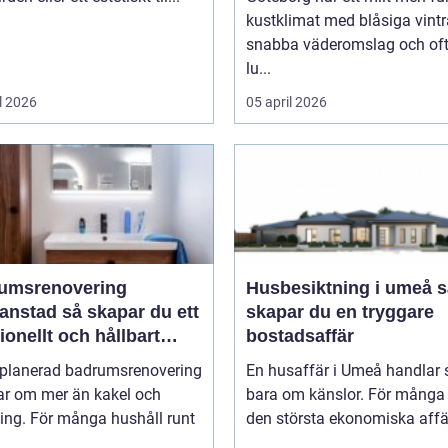
kustklimat med blåsiga vintr
snabba väderomslag och of
lu...
l 2026
05 april 2026
umsrenovering
Husbesiktning i umeå så
 så skapar du ett
skapar du en tryggare
ionellt och hållbart
bostadsaffär
um
lplanerad badrumsrenovering
En husaffär i Umeå handlar 
ar om mer än kakel och
bara om känslor. För många 
ing. För många hushåll runt
den största ekonomiska affär