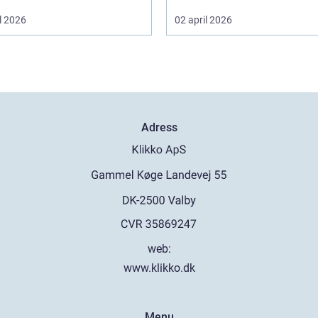
l 2026
02 april 2026
Adress
web:
www.klikko.dk
Menu