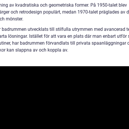
ing av kvadratiska och geometriska former. På 1950-talet blev
färger och retrodesign populärt, medan 1970-talet präglades av d
och mönster.
r badrummen utvecklats till stilfulla utrymmen med avancerad t
ta lösningar. Istället för att vara en plats där man enbart utför 
utiner, har badrummen förvandlats till privata spaanläggningar 
or kan slappna av och koppla av.