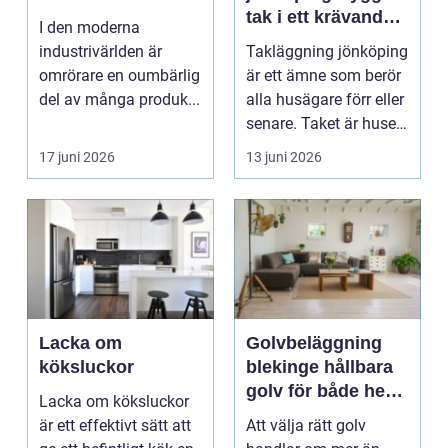
tak i ett krävande
I den moderna
småländskt klimat
industrivärlden är
Takläggning jönköping
omrörare en oumbärlig
är ett ämne som berör
del av många produk...
alla husägare förr eller
senare. Taket är husets
viktiga...
17 juni 2026
13 juni 2026
Lacka om
Golvbeläggning
köksluckor
blekinge hållbara
golv för både hem
Lacka om köksluckor
och företag
är ett effektivt sätt att
Att välja rätt golv