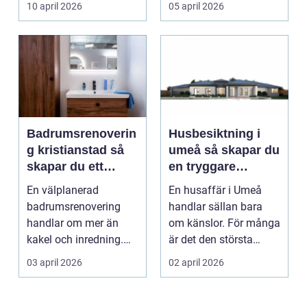
10 april 2026
05 april 2026
Badrumsrenoverin
Husbesiktning i
g kristianstad så
umeå så skapar du
skapar du ett
en tryggare
funktionellt och
bostadsaffär
En välplanerad
En husaffär i Umeå
hållbart badrum
badrumsrenovering
handlar sällan bara
handlar om mer än
om känslor. För många
kakel och inredning.
är det den största
För många hushåll
ekonomiska affären i...
03 april 2026
02 april 2026
runt Krist...