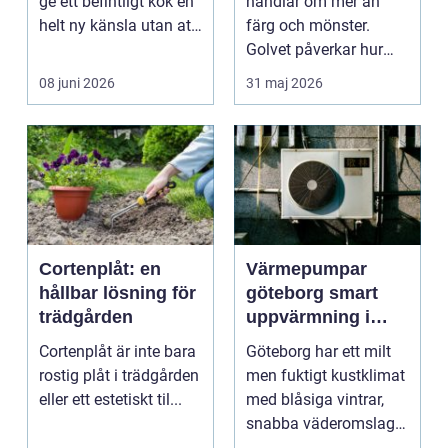
ge ett befintligt kök en
handlar om mer än
helt ny känsla utan att
färg och mönster.
byta ...
Golvet påverkar hur
rummet upplevs, hur
08 juni 2026
31 maj 2026
ljud...
Cortenplåt: en
Värmepumpar
hållbar lösning för
göteborg smart
trädgården
uppvärmning i
kustklimat
Cortenplåt är inte bara
Göteborg har ett milt
rostig plåt i trädgården
men fuktigt kustklimat
eller ett estetiskt til...
med blåsiga vintrar,
snabba väderomslag
och ofta hög lu...