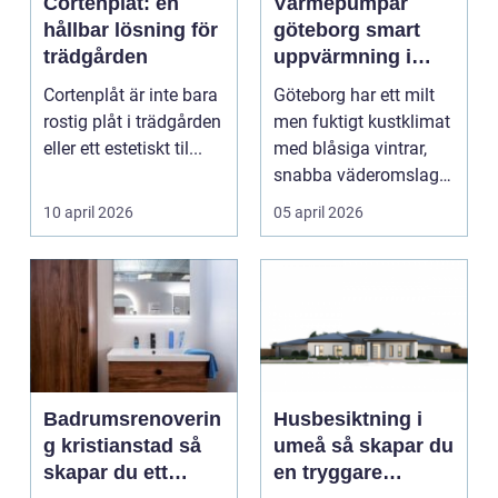
Cortenplåt: en
Värmepumpar
hållbar lösning för
göteborg smart
trädgården
uppvärmning i
kustklimat
Cortenplåt är inte bara
Göteborg har ett milt
rostig plåt i trädgården
men fuktigt kustklimat
eller ett estetiskt til...
med blåsiga vintrar,
snabba väderomslag
och ofta hög lu...
10 april 2026
05 april 2026
Badrumsrenoverin
Husbesiktning i
g kristianstad så
umeå så skapar du
skapar du ett
en tryggare