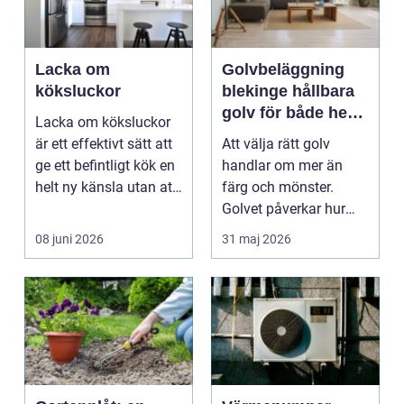
Lacka om
Golvbeläggning
köksluckor
blekinge hållbara
golv för både hem
Lacka om köksluckor
och företag
är ett effektivt sätt att
Att välja rätt golv
ge ett befintligt kök en
handlar om mer än
helt ny känsla utan att
färg och mönster.
byta ...
Golvet påverkar hur
rummet upplevs, hur
08 juni 2026
31 maj 2026
ljud...