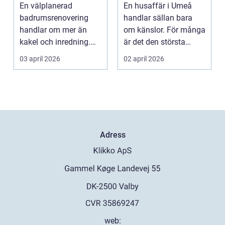
funktionellt och
bostadsaffär
En välplanerad
En husaffär i Umeå
hållbart badrum
badrumsrenovering
handlar sällan bara
handlar om mer än
om känslor. För många
kakel och inredning.
är det den största
För många hushåll
ekonomiska affären i...
03 april 2026
02 april 2026
runt Krist...
Adress
web: