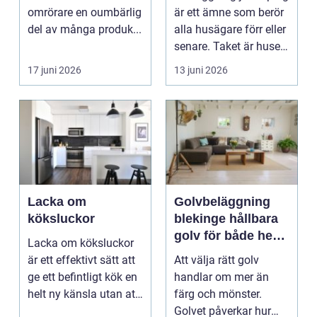
omrörare en oumbärlig
är ett ämne som berör
del av många produk...
alla husägare förr eller
senare. Taket är husets
viktiga...
17 juni 2026
13 juni 2026
Lacka om
Golvbeläggning
köksluckor
blekinge hållbara
golv för både hem
Lacka om köksluckor
och företag
är ett effektivt sätt att
Att välja rätt golv
ge ett befintligt kök en
handlar om mer än
helt ny känsla utan att
färg och mönster.
byta ...
Golvet påverkar hur