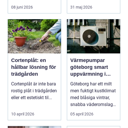
rummet upplevs, hur
08 juni 2026
31 maj 2026
ljud...
Cortenplåt: en
Värmepumpar
hållbar lösning för
göteborg smart
trädgården
uppvärmning i
kustklimat
Cortenplåt är inte bara
Göteborg har ett milt
rostig plåt i trädgården
men fuktigt kustklimat
eller ett estetiskt til...
med blåsiga vintrar,
snabba väderomslag
och ofta hög lu...
10 april 2026
05 april 2026