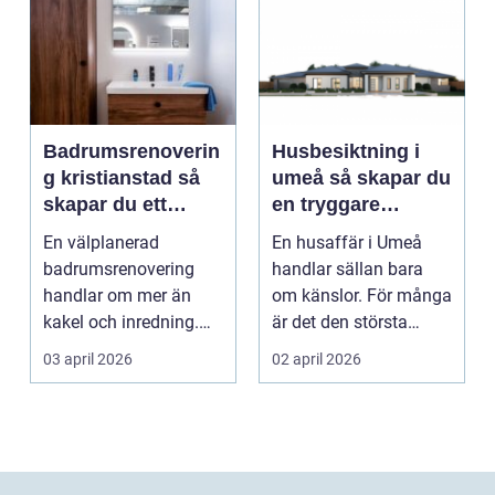
Badrumsrenoverin
Husbesiktning i
g kristianstad så
umeå så skapar du
skapar du ett
en tryggare
funktionellt och
bostadsaffär
En välplanerad
En husaffär i Umeå
hållbart badrum
badrumsrenovering
handlar sällan bara
handlar om mer än
om känslor. För många
kakel och inredning.
är det den största
För många hushåll
ekonomiska affären i...
03 april 2026
02 april 2026
runt Krist...