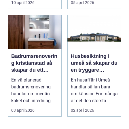
10 april 2026
05 april 2026
Badrumsrenoverin
Husbesiktning i
g kristianstad så
umeå så skapar du
skapar du ett
en tryggare
funktionellt och
bostadsaffär
En välplanerad
En husaffär i Umeå
hållbart badrum
badrumsrenovering
handlar sällan bara
handlar om mer än
om känslor. För många
kakel och inredning.
är det den största
För många hushåll
ekonomiska affären i...
03 april 2026
02 april 2026
runt Krist...