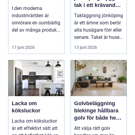
tak i ett krävande
I den moderna
småländskt klimat
industrivärlden är
Takläggning jönköping
omrörare en oumbärlig
är ett ämne som berör
del av många produk...
alla husägare förr eller
senare. Taket är husets
viktiga...
17 juni 2026
13 juni 2026
Lacka om
Golvbeläggning
köksluckor
blekinge hållbara
golv för både hem
Lacka om köksluckor
och företag
är ett effektivt sätt att
Att välja rätt golv