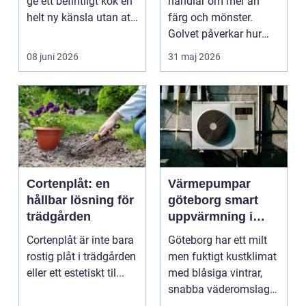
ge ett befintligt kök en
handlar om mer än
helt ny känsla utan att
färg och mönster.
byta ...
Golvet påverkar hur
rummet upplevs, hur
08 juni 2026
31 maj 2026
ljud...
Cortenplåt: en
Värmepumpar
hållbar lösning för
göteborg smart
trädgården
uppvärmning i
kustklimat
Cortenplåt är inte bara
Göteborg har ett milt
rostig plåt i trädgården
men fuktigt kustklimat
eller ett estetiskt til...
med blåsiga vintrar,
snabba väderomslag
och ofta hög lu...