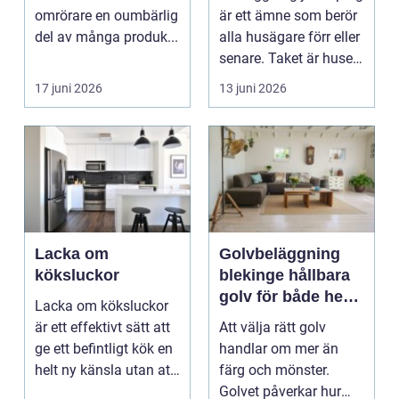
omrörare en oumbärlig
är ett ämne som berör
del av många produk...
alla husägare förr eller
senare. Taket är husets
viktiga...
17 juni 2026
13 juni 2026
Lacka om
Golvbeläggning
köksluckor
blekinge hållbara
golv för både hem
Lacka om köksluckor
och företag
är ett effektivt sätt att
Att välja rätt golv
ge ett befintligt kök en
handlar om mer än
helt ny känsla utan att
färg och mönster.
byta ...
Golvet påverkar hur