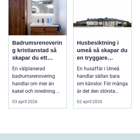
Badrumsrenoverin
Husbesiktning i
g kristianstad så
umeå så skapar du
skapar du ett
en tryggare
funktionellt och
bostadsaffär
En välplanerad
En husaffär i Umeå
hållbart badrum
badrumsrenovering
handlar sällan bara
handlar om mer än
om känslor. För många
kakel och inredning.
är det den största
För många hushåll
ekonomiska affären i...
03 april 2026
02 april 2026
runt Krist...