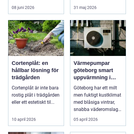
rummet upplevs, hur
08 juni 2026
31 maj 2026
ljud...
Cortenplåt: en
Värmepumpar
hållbar lösning för
göteborg smart
trädgården
uppvärmning i
kustklimat
Cortenplåt är inte bara
Göteborg har ett milt
rostig plåt i trädgården
men fuktigt kustklimat
eller ett estetiskt til...
med blåsiga vintrar,
snabba väderomslag
och ofta hög lu...
10 april 2026
05 april 2026