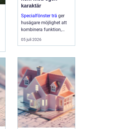
karaktär
Specialfönster trä
ger
husägare möjlighet att
kombinera funktion,
energioptimering och
05 juli 2026
arkitektur på ett sätt som
standa...