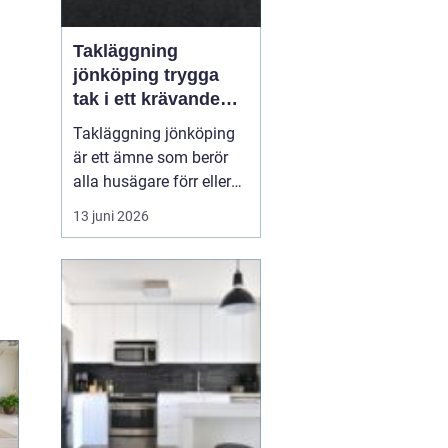
Takläggning
jönköping trygga
tak i ett krävande
småländskt klimat
Takläggning jönköping
är ett ämne som berör
alla husägare förr eller
senare. Taket är husets
13 juni 2026
viktigaste skydd mot
regn, snö, blåst och sol,
och när taket sviktar
påverkas både
inomhusmiljö,
energikostnader och
husets långsiktiga värde.
Många väntar f...