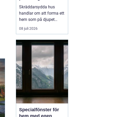
genomtänkt
Skräddarsydda hus
handlar om att forma ett
hem som på djupet
speglar hur en familj
08 juli 2026
lever, snarare än att
anpassa sig efter ett
färdigt standardhus. På
samma sätt som en
skräddarsydd kostym
sitter bättre ä...
Specialfönster för
hem med egen