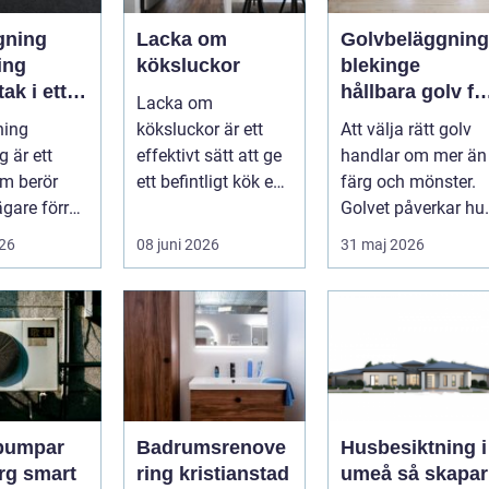
gning
Lacka om
Golvbeläggning
ing
köksluckor
blekinge
ak i ett
hållbara golv fö
Lacka om
de
både hem och
ning
köksluckor är ett
Att välja rätt golv
dskt
företag
 är ett
effektivt sätt att ge
handlar om mer än
m berör
ett befintligt kök en
färg och mönster.
ägare förr
helt ny känsla utan
Golvet påverkar hu
are. Taket
att byta ...
rummet upplevs,
026
08 juni 2026
31 maj 2026
 viktiga...
hur ljud...
pumpar
Badrumsrenove
Husbesiktning i
mart
ring kristianstad
umeå så skapar