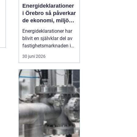
Energideklarationer
i Örebro så påverkar
de ekonomi, miljö
och boende
Energideklarationer har
blivit en självklar del av
fastighetsmarknaden i
Sverige. De visar hur
30 juni 2026
mycket energi en
byggnad använder och
vilka åtgärder som kan
minska förbrukningen.
För bostadsägare och
fastighetsförvaltare i
Örebro handlar det både
om p...