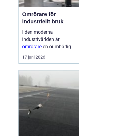
Omrörare för
industriellt bruk
I den moderna
industrivärlden är
omrörare
en oumbärlig
del av många
17 juni 2026
produktionsprocesser.
Dessa enheter
säkerställer att material
blandas jämnt, vilket...