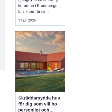
kommun i Kronobergs
län, känd för sin
exportorienterade
31 juli 2026
verkstadsindustri och
natursköna omgivningar.
För den som söker ett
nytt hem erbjuder
Ljungby en rad
spännande alternativ i
form av lediga
lägenheter. Här utforskar
vi denn...
Skräddarsydda hus
för dig som vill bo
personligt och