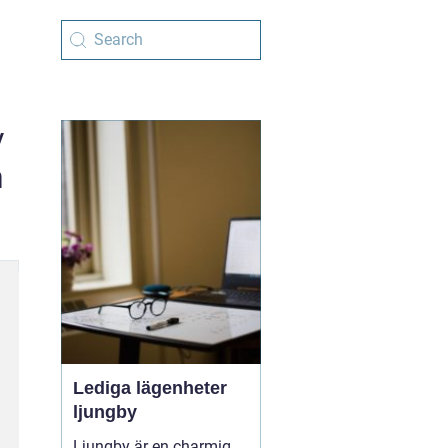
v
n
Lediga lägenheter
ljungby
Ljungby är en charmig