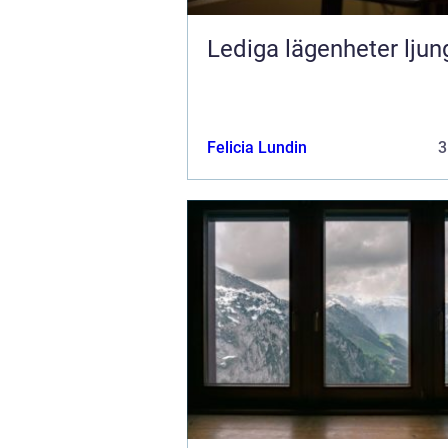
Lediga lägenheter ljun
Felicia Lundin
3