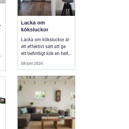
Lacka om
r
köksluckor
Lacka om köksluckor är
ett effektivt sätt att ge
ett befintligt kök en helt
r
ny känsla utan att byta
08 juni 2026
stommar eller
planlösning. Många
väljer att förnya köket på
det här sättet för att
hålla kostnaderna nere,
minska avfallet och
samtidigt få en slät oc...