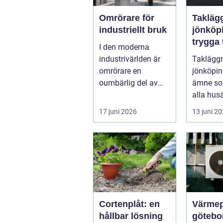
Omrörare för
Takläg
industriellt bruk
jönköp
trygga t
I den moderna
krävan
industrivärlden är
Taklägg
smålän
omrörare en
jönköping
klimat
oumbärlig del av
ämne so
många produk...
alla hus
eller sen
17 juni 2026
13 juni 2
är husets
Cortenplåt: en
Värme
hållbar lösning
göteborg s