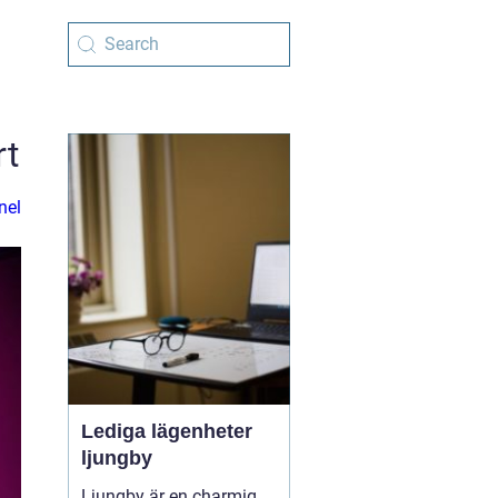
rt
nel
Lediga lägenheter
ljungby
Ljungby är en charmig