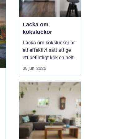
Lacka om
köksluckor
Lacka om köksluckor är
ett effektivt sätt att ge
ett befintligt kök en helt
ny känsla utan att byta
08 juni 2026
stommar eller
planlösning. Många
väljer att förnya köket på
det här sättet för att
hålla kostnaderna nere,
minska avfallet och
samtidigt få en slät oc...