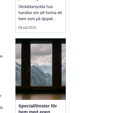
genomtänkt
Skräddarsydda hus
handlar om att forma ett
hem som på djupet
speglar hur en familj
08 juli 2026
lever, snarare än att
anpassa sig efter ett
färdigt standardhus. På
samma sätt som en
skräddarsydd kostym
en
sitter bättre ä...
m
Specialfönster för
ch
hem med egen