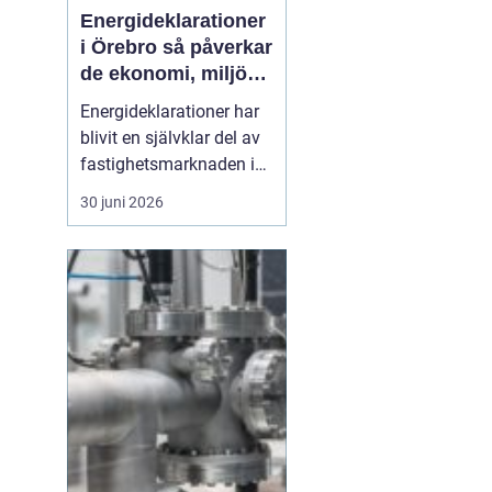
Energideklarationer
i Örebro så påverkar
de ekonomi, miljö
och boende
Energideklarationer har
blivit en självklar del av
fastighetsmarknaden i
Sverige. De visar hur
30 juni 2026
mycket energi en
byggnad använder och
vilka åtgärder som kan
minska förbrukningen.
För bostadsägare och
fastighetsförvaltare i
Örebro handlar det både
om p...