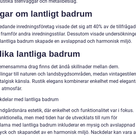
rustika stenväggar och metallbeslag.
ngar om lantligt badrum
ledande inredningsföretag visade det sig att 40% av de tillfråga
 framför andra inredningsstilar. Dessutom visade undersökning
 lantliga badrum skapade en avslappnad och harmonisk miljö.
lika lantliga badrum
r gemensamma drag finns det ändå skillnader mellan dem.
lingar till naturen och landsbygdsområden, medan vintagestile
algisk känsla. Rustik elegans kombinerar enkelhet med elegant
d atmosfär.
kdelar med lantliga badrum
ondgårdsnära estetik, där enkelhet och funktionalitet var i fokus.
nktionella, men med tiden har de utvecklats till rum för
larna med lantliga badrum inkluderar en mysig och avslappnad
ttryck och skapandet av en harmonisk miljö. Nackdelar kan vara a