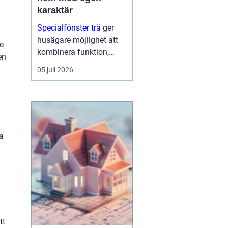
karaktär
Specialfönster trä
ger
husägare möjlighet att
de
kombinera funktion,
en
energioptimering och
05 juli 2026
arkitektur på ett sätt som
standa...
n
a
tt