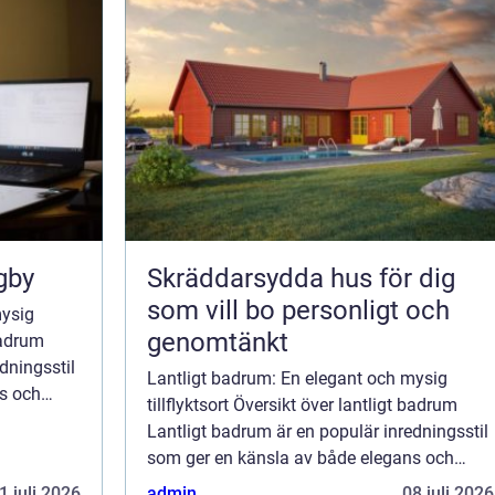
gby
Skräddarsydda hus för dig
som vill bo personligt och
mysig
genomtänkt
 badrum
dningsstil
Lantligt badrum: En elegant och mysig
s och
tillflyktsort Översikt över lantligt badrum
reras av
Lantligt badrum är en populär inredningsstil
ar en...
som ger en känsla av både elegans och
mysighet. Den lantliga stilen inspireras av
1 juli 2026
admin
08 juli 2026