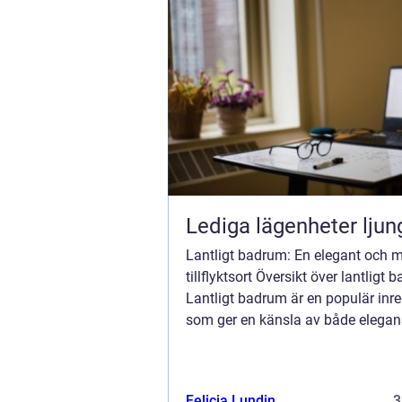
Lediga lägenheter ljun
Lantligt badrum: En elegant och 
tillflyktsort Översikt över lantligt
Lantligt badrum är en populär inre
som ger en känsla av både elegan
mysighet. Den lantliga stilen inspi
naturen och det rustika, vilket skap
Felicia Lundin
3