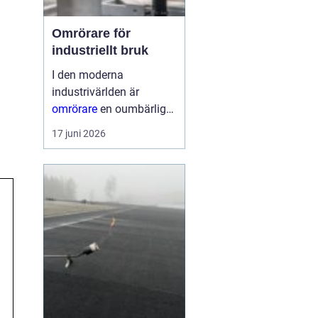
Omrörare för
industriellt bruk
I den moderna
industrivärlden är
omrörare
en oumbärlig
del av många
17 juni 2026
produktionsprocesser.
Dessa enheter
säkerställer att material
blandas jämnt, vilket...