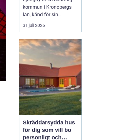
kommun i Kronobergs
län, känd för sin
exportorienterade
31 juli 2026
verkstadsindustri och
natursköna omgivningar.
För den som söker ett
nytt hem erbjuder
Ljungby en rad
spännande alternativ i
form av lediga
lägenheter. Här utforskar
vi denn...
Skräddarsydda hus
för dig som vill bo
personligt och