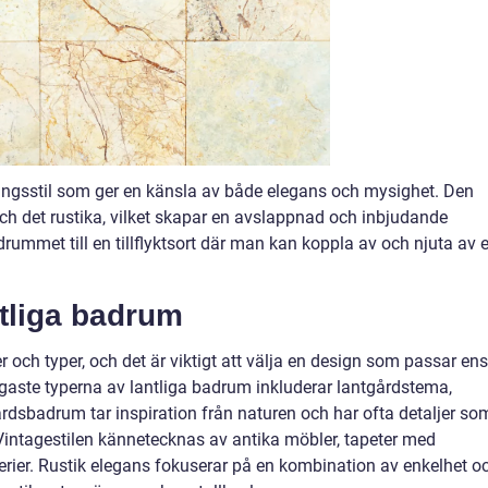
ingsstil som ger en känsla av både elegans och mysighet. Den
 och det rustika, vilket skapar en avslappnad och inbjudande
adrummet till en tillflyktsort där man kan koppla av och njuta av 
ntliga badrum
r och typer, och det är viktigt att välja en design som passar ens
gaste typerna av lantliga badrum inkluderar lantgårdstema,
årdsbadrum tar inspiration från naturen och har ofta detaljer so
Vintagestilen kännetecknas av antika möbler, tapeter med
rier. Rustik elegans fokuserar på en kombination av enkelhet o