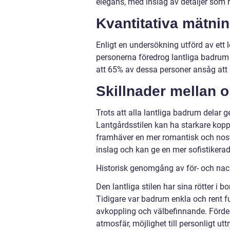
elegans, med inslag av detaljer som 
Kvantitativa mätni
Enligt en undersökning utförd av ett 
personerna föredrog lantliga badrum
att 65% av dessa personer ansåg att
Skillnader mellan o
Trots att alla lantliga badrum dela
Lantgårdsstilen kan ha starkare kopp
framhäver en mer romantisk och nost
inslag och kan ge en mer sofistikera
Historisk genomgång av för- och nac
Den lantliga stilen har sina rötter i b
Tidigare var badrum enkla och rent fu
avkoppling och välbefinnande. Förde
atmosfär, möjlighet till personligt u