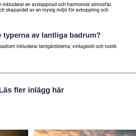
um inkluderar en avslappnad och harmonisk atmosfär,
 och skapandet av en mysig miljö för avkoppling och
te typerna av lantliga badrum?
badrum inkluderar lantgårdstema, vintagestil och rustik
Läs fler inlägg här