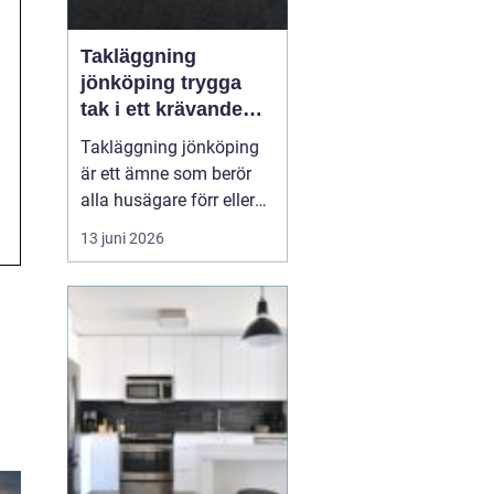
Takläggning
jönköping trygga
tak i ett krävande
småländskt klimat
Takläggning jönköping
är ett ämne som berör
alla husägare förr eller
senare. Taket är husets
13 juni 2026
viktigaste skydd mot
regn, snö, blåst och sol,
och när taket sviktar
påverkas både
inomhusmiljö,
energikostnader och
husets långsiktiga värde.
Många väntar f...