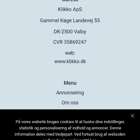
web:
www.klikko.dk
Menu
Annonsering
Om oss
Cookies
På vores website bruges cookies til at huske dine indstillinger,
Kontakta oss
statistik og personalisering af indhold og annoncer. Denne
Sitemap
information deles med tredjepart. Ved fortsat brug af websiden