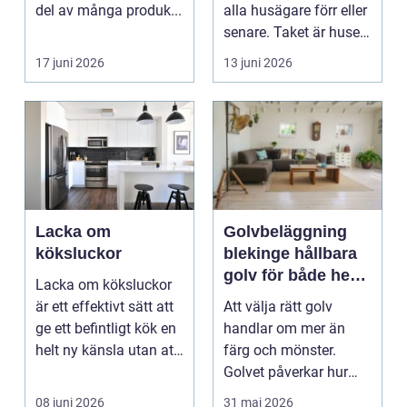
del av många produk...
alla husägare förr eller
senare. Taket är husets
viktiga...
17 juni 2026
13 juni 2026
Lacka om
Golvbeläggning
köksluckor
blekinge hållbara
golv för både hem
Lacka om köksluckor
och företag
är ett effektivt sätt att
Att välja rätt golv
ge ett befintligt kök en
handlar om mer än
helt ny känsla utan att
färg och mönster.
byta ...
Golvet påverkar hur
rummet upplevs, hur
08 juni 2026
31 maj 2026