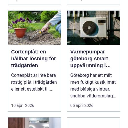
ljud...
Cortenplåt: en
Värmepumpar
hållbar lösning för
göteborg smart
trädgården
uppvärmning i
kustklimat
Cortenplåt är inte bara
Göteborg har ett milt
rostig plåt i trädgården
men fuktigt kustklimat
eller ett estetiskt til...
med blåsiga vintrar,
snabba väderomslag
och ofta hög lu...
10 april 2026
05 april 2026