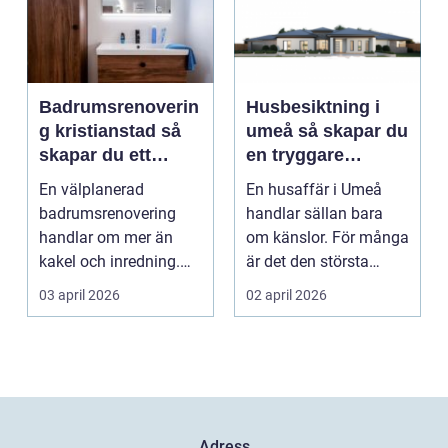
Badrumsrenoverin
Husbesiktning i
g kristianstad så
umeå så skapar du
skapar du ett
en tryggare
funktionellt och
bostadsaffär
En välplanerad
En husaffär i Umeå
hållbart badrum
badrumsrenovering
handlar sällan bara
handlar om mer än
om känslor. För många
kakel och inredning.
är det den största
För många hushåll
ekonomiska affären i...
03 april 2026
02 april 2026
runt Krist...
Adress