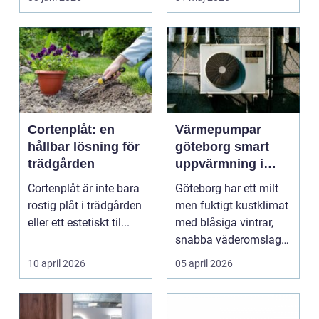
ljud...
Cortenplåt: en
Värmepumpar
hållbar lösning för
göteborg smart
trädgården
uppvärmning i
kustklimat
Cortenplåt är inte bara
Göteborg har ett milt
rostig plåt i trädgården
men fuktigt kustklimat
eller ett estetiskt til...
med blåsiga vintrar,
snabba väderomslag
och ofta hög lu...
10 april 2026
05 april 2026