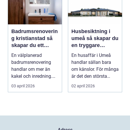
Badrumsrenoverin
Husbesiktning i
g kristianstad så
umeå så skapar du
skapar du ett
en tryggare
funktionellt och
bostadsaffär
En välplanerad
En husaffär i Umeå
hållbart badrum
badrumsrenovering
handlar sällan bara
handlar om mer än
om känslor. För många
kakel och inredning.
är det den största
För många hushåll
ekonomiska affären i...
03 april 2026
02 april 2026
runt Krist...
Adress