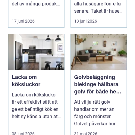
del av många produk...
alla husägare förr eller
senare. Taket är husets
viktiga...
17 juni 2026
13 juni 2026
Lacka om
Golvbeläggning
köksluckor
blekinge hållbara
golv för både hem
Lacka om köksluckor
och företag
är ett effektivt sätt att
Att välja rätt golv
ge ett befintligt kök en
handlar om mer än
helt ny känsla utan att
färg och mönster.
byta ...
Golvet påverkar hur
rummet upplevs, hur
08 juni 2026
31 maj 2026