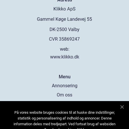
web:
www.klikko.dk
Menu
Annonsering
Om oss
Cookies
På vores website bruges cookies til at huske dine indstillinger,
Kontakta oss
statistik og personalisering af indhold og annoncer. Denne
Sitemap
information deles med tredjepart. Ved fortsat brug af websiden