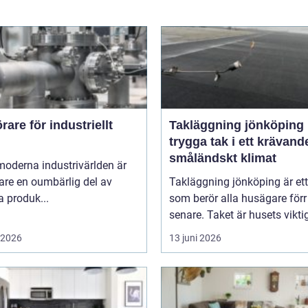
are för industriellt
Takläggning jönköping
trygga tak i ett krävand
småländskt klimat
moderna industrivärlden är
are en oumbärlig del av
Takläggning jönköping är et
 produk...
som berör alla husägare förr 
senare. Taket är husets viktig
i 2026
13 juni 2026