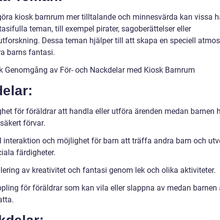
 göra kiosk barnrum mer tilltalande och minnesvärda kan vissa h
asifulla teman, till exempel pirater, sagoberättelser eller
utforskning. Dessa teman hjälper till att skapa en speciell atmo
a barns fantasi.
sk Genomgång av För- och Nackdelar med Kiosk Barnrum
elar:
het för föräldrar att handla eller utföra ärenden medan barnen h
 säkert förvar.
 interaktion och möjlighet för barn att träffa andra barn och ut
iala färdigheter.
ering av kreativitet och fantasi genom lek och olika aktiviteter.
pling för föräldrar som kan vila eller slappna av medan barnen 
tta.