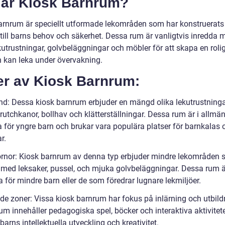
 är Kiosk Barnrum?
arnrum är speciellt utformade lekområden som har konstruerat
till barns behov och säkerhet. Dessa rum är vanligtvis inredda 
kutrustningar, golvbeläggningar och möbler för att skapa en rolig
n kan leka under övervakning.
er av Kiosk Barnrum:
nd: Dessa kiosk barnrum erbjuder en mängd olika lekutrustning
rutchkanor, bollhav och klätterställningar. Dessa rum är i allmä
 för yngre barn och brukar vara populära platser för barnkalas 
r.
rnor: Kiosk barnrum av denna typ erbjuder mindre lekområden 
 med leksaker, pussel, och mjuka golvbeläggningar. Dessa rum ä
 för mindre barn eller de som föredrar lugnare lekmiljöer.
de zoner: Vissa kiosk barnrum har fokus på inlärning och utbild
um innehåller pedagogiska spel, böcker och interaktiva aktivite
barns intellektuella utveckling och kreativitet.