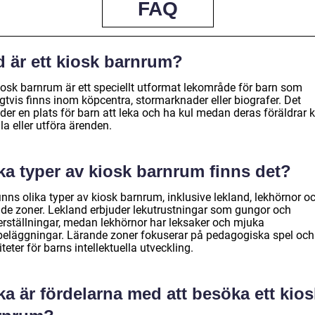
FAQ
d är ett kiosk barnrum?
kiosk barnrum är ett speciellt utformat lekområde för barn som
gtvis finns inom köpcentra, stormarknader eller biografer. Det
der en plats för barn att leka och ha kul medan deras föräldrar 
a eller utföra ärenden.
ka typer av kiosk barnrum finns det?
inns olika typer av kiosk barnrum, inklusive lekland, lekhörnor o
nde zoner. Lekland erbjuder lekutrustningar som gungor och
terställningar, medan lekhörnor har leksaker och mjuka
beläggningar. Lärande zoner fokuserar på pedagogiska spel och
iteter för barns intellektuella utveckling.
ka är fördelarna med att besöka ett kios