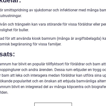
kdelar:
för smittspridning av sjukdomar och infektioner med många ba
kutrustningar.
vån och trängseln kan vara störande för vissa föräldrar eller pe
lighet för buller.
ad för att använda kiosk barnrum (många är avgiftsbelagda) k
omisk begränsning för vissa familjer.
sats:
rnrum har blivit en populär tillflyktsort för föräldrar och barn a
hoppingturer och andra ärenden. Dessa rum erbjuder en trygg oc
r barn att leka och interagera medan föräldrar kan utföra sina up
ökande popularitet och en önskan att erbjuda barnvänliga altern
arnrum blivit en integrerad del av många köpcentra och biografer
lden.