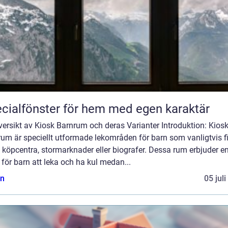
cialfönster för hem med egen karaktär
ersikt av Kiosk Barnrum och deras Varianter Introduktion: Kios
um är speciellt utformade lekområden för barn som vanligtvis f
köpcentra, stormarknader eller biografer. Dessa rum erbjuder e
 för barn att leka och ha kul medan...
n
05 jul