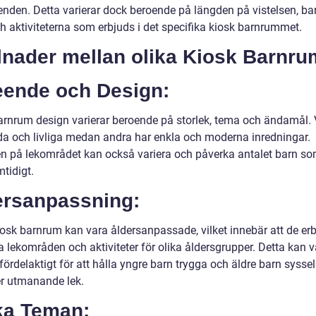
renden. Detta varierar dock beroende på längden på vistelsen, ba
ch aktiviteterna som erbjuds i det specifika kiosk barnrummet.
lnader mellan olika Kiosk Barnru
eende och Design:
arnrum design varierar beroende på storlek, tema och ändamål. 
da och livliga medan andra har enkla och moderna inredningar.
en på lekområdet kan också variera och påverka antalet barn s
tidigt.
ersanpassning:
iosk barnrum kan vara åldersanpassade, vilket innebär att de er
 lekområden och aktiviteter för olika åldersgrupper. Detta kan v
 fördelaktigt för att hålla yngre barn trygga och äldre barn sysse
 utmanande lek.
ka Teman: