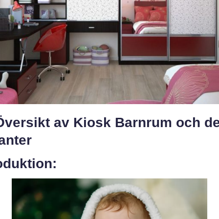
Översikt av Kiosk Barnrum och d
anter
oduktion: