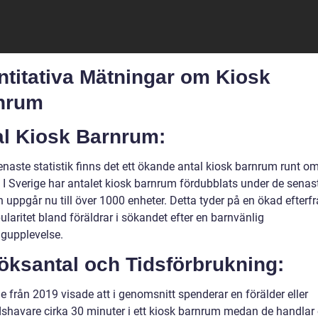
ntitativa Mätningar om Kiosk
nrum
al Kiosk Barnrum:
enaste statistik finns det ett ökande antal kiosk barnrum runt om
 I Sverige har antalet kiosk barnrum fördubblats under de senast
 uppgår nu till över 1000 enheter. Detta tyder på en ökad efterf
laritet bland föräldrar i sökandet efter en barnvänlig
gupplevelse.
öksantal och Tidsförbrukning:
e från 2019 visade att i genomsnitt spenderar en förälder eller
shavare cirka 30 minuter i ett kiosk barnrum medan de handlar e