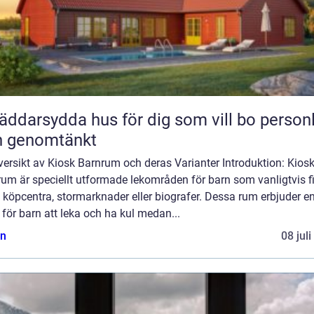
äddarsydda hus för dig som vill bo personl
h genomtänkt
ersikt av Kiosk Barnrum och deras Varianter Introduktion: Kios
um är speciellt utformade lekområden för barn som vanligtvis f
köpcentra, stormarknader eller biografer. Dessa rum erbjuder e
 för barn att leka och ha kul medan...
n
08 jul