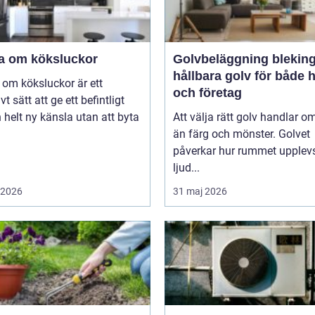
a om köksluckor
Golvbeläggning blekin
hållbara golv för både
om köksluckor är ett
och företag
vt sätt att ge ett befintligt
 helt ny känsla utan att byta
Att välja rätt golv handlar o
än färg och mönster. Golvet
påverkar hur rummet upplevs
ljud...
i 2026
31 maj 2026