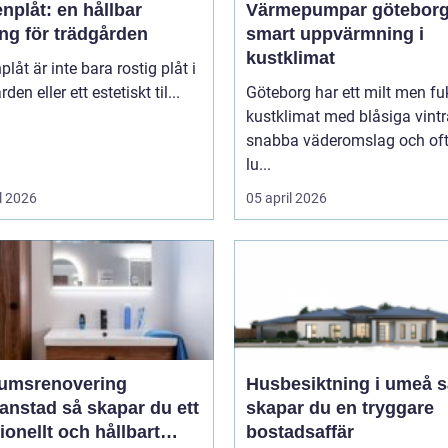
nplåt: en hållbar
Värmepumpar götebor
ng för trädgården
smart uppvärmning i
kustklimat
plåt är inte bara rostig plåt i
den eller ett estetiskt til...
Göteborg har ett milt men fu
kustklimat med blåsiga vintr
snabba väderomslag och of
lu...
l 2026
05 april 2026
umsrenovering
Husbesiktning i umeå så
 så skapar du ett
skapar du en tryggare
ionellt och hållbart
bostadsaffär