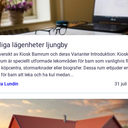
iga lägenheter ljungby
ersikt av Kiosk Barnrum och deras Varianter Introduktion: Kios
um är speciellt utformade lekområden för barn som vanligtvis f
köpcentra, stormarknader eller biografer. Dessa rum erbjuder e
 för barn att leka och ha kul medan...
ia Lundin
31 jul