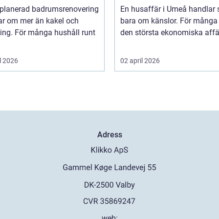
um
lplanerad badrumsrenovering
En husaffär i Umeå handlar 
ar om mer än kakel och
bara om känslor. För många 
ing. För många hushåll runt
den största ekonomiska affär
l 2026
02 april 2026
Adress
web: