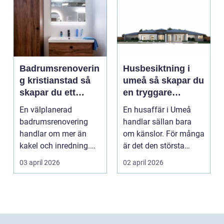
Badrumsrenoverin
Husbesiktning i
g kristianstad så
umeå så skapar du
skapar du ett
en tryggare
funktionellt och
bostadsaffär
En välplanerad
En husaffär i Umeå
hållbart badrum
badrumsrenovering
handlar sällan bara
handlar om mer än
om känslor. För många
kakel och inredning.
är det den största
För många hushåll
ekonomiska affären i...
03 april 2026
02 april 2026
runt Krist...