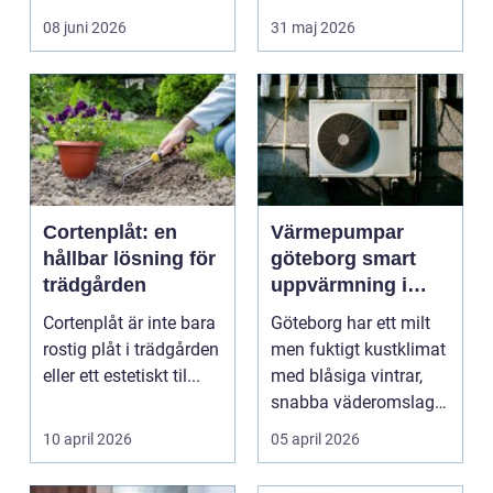
rummet upplevs, hur
08 juni 2026
31 maj 2026
ljud...
Cortenplåt: en
Värmepumpar
hållbar lösning för
göteborg smart
trädgården
uppvärmning i
kustklimat
Cortenplåt är inte bara
Göteborg har ett milt
rostig plåt i trädgården
men fuktigt kustklimat
eller ett estetiskt til...
med blåsiga vintrar,
snabba väderomslag
och ofta hög lu...
10 april 2026
05 april 2026