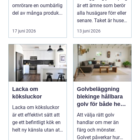
omrörare en oumbärlig
är ett ämne som berör
del av många produk...
alla husägare förr eller
senare. Taket är husets
viktiga...
17 juni 2026
13 juni 2026
Lacka om
Golvbeläggning
köksluckor
blekinge hållbara
golv för både hem
Lacka om köksluckor
och företag
är ett effektivt sätt att
Att välja rätt golv
ge ett befintligt kök en
handlar om mer än
helt ny känsla utan att
färg och mönster.
byta ...
Golvet påverkar hur