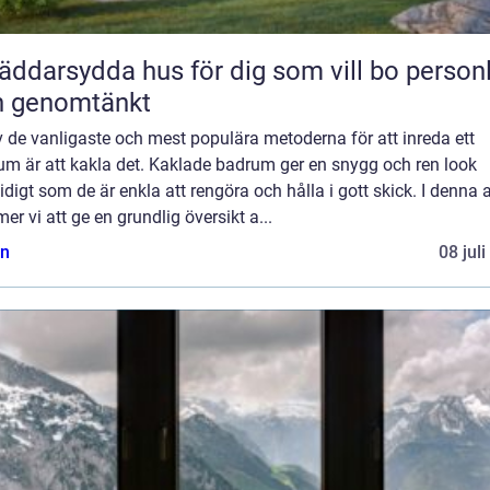
äddarsydda hus för dig som vill bo personl
h genomtänkt
 de vanligaste och mest populära metoderna för att inreda ett
um är att kakla det. Kaklade badrum ger en snygg och ren look
digt som de är enkla att rengöra och hålla i gott skick. I denna a
r vi att ge en grundlig översikt a...
n
08 jul