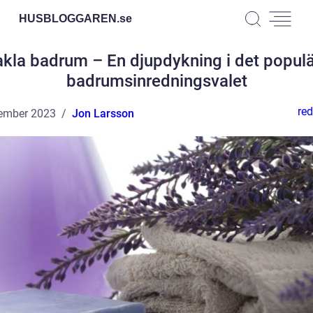
HUSBLOGGAREN.
se
kla badrum – En djupdykning i det popul
badrumsinredningsvalet
red
ember 2023
Jon Larsson