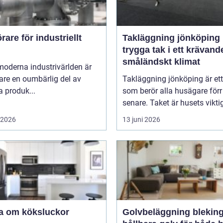
are för industriellt
Takläggning jönköping
trygga tak i ett krävand
småländskt klimat
moderna industrivärlden är
are en oumbärlig del av
Takläggning jönköping är et
 produk...
som berör alla husägare förr 
senare. Taket är husets viktig
i 2026
13 juni 2026
a om köksluckor
Golvbeläggning blekin