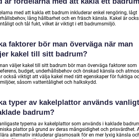
 är fördelarna med att kakla ett badru
elarna med att kakla ett badrum inkluderar enkel rengöring, lågt
rhållsbehov, lång hållbarhet och en fräsch känsla. Kakel är ock
ntåligt och tål fukt, vilket är viktigt i ett badrumsmiljö.
lka faktorer bör man överväga när man
jer kakel till sitt badrum?
man väljer kakel till sitt badrum bör man överväga faktorer som
preferens, budget, underhållsbehov och önskad känsla och atmos
r också viktigt att välja kakel med rätt egenskaper för fuktiga o
 miljöer, såsom vattentålighet och halkskydd.
ka typer av kakelplattor används vanlig
kaklade badrum?
anligaste typerna av kakelplattor som används i kaklade badru
miska plattor på grund av deras mångsidighet och prisvärdhet. 
lära alternativ inkluderar glasmosaik för en mer lyxig känsla oc