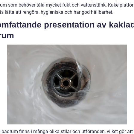
rum som behöver tåla mycket fukt och vattenstänk. Kakelplattor
is lätta att rengöra, hygieniska och har god hållbarhet.
omfattande presentation av kakla
rum
badrum finns i många olika stilar och utföranden, vilket gör att