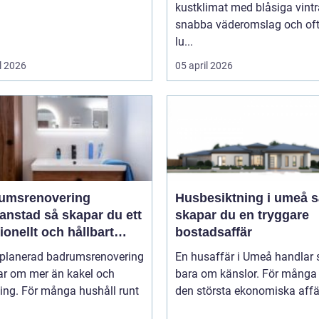
kustklimat med blåsiga vintr
snabba väderomslag och of
lu...
l 2026
05 april 2026
umsrenovering
Husbesiktning i umeå så
 så skapar du ett
skapar du en tryggare
ionellt och hållbart
bostadsaffär
um
lplanerad badrumsrenovering
En husaffär i Umeå handlar 
ar om mer än kakel och
bara om känslor. För många 
ing. För många hushåll runt
den största ekonomiska affär