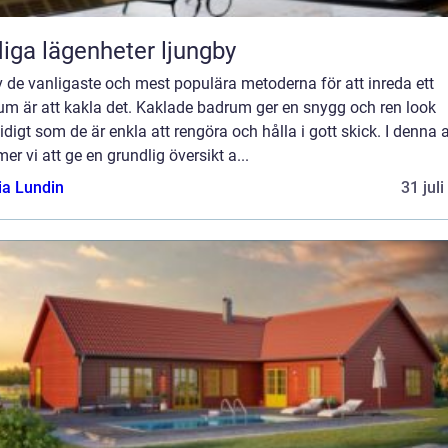
iga lägenheter ljungby
 de vanligaste och mest populära metoderna för att inreda ett
um är att kakla det. Kaklade badrum ger en snygg och ren look
digt som de är enkla att rengöra och hålla i gott skick. I denna a
r vi att ge en grundlig översikt a...
ia Lundin
31 jul