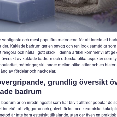
e vanligaste och mest populära metoderna för att inreda ett bad
la det. Kaklade badrum ger en snygg och ren look samtidigt som 
t rengöra och hålla i gott skick. I denna artikel kommer vi att ge
g översikt av kaklade badrum och utforska olika aspekter som ty
opularitet, mätningar, skillnader mellan olika stilar och en histor
ng av fördelar och nackdelar.
vergripande, grundlig översikt ö
lade badrum
 badrum är en inredningsstil som har blivit alltmer populär de s
et innebär att väggarna och golvet täcks med keramiska kakelpla
tod är inte bara estetiskt tilltalande, utan ger även en praktisk