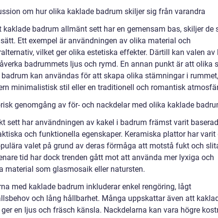
ussion om hur olika kaklade badrum skiljer sig från varandra
tt kaklade badrum allmänt sett har en gemensam bas, skiljer de 
 sätt. Ett exempel är användningen av olika material och
lternativ, vilket ger olika estetiska effekter. Därtill kan valen av
åverka badrummets ljus och rymd. En annan punkt är att olika st
 badrum kan användas för att skapa olika stämningar i rummet
n minimalistisk stil eller en traditionell och romantisk atmosfär
orisk genomgång av för- och nackdelar med olika kaklade badr
skt sett har användningen av kakel i badrum främst varit basera
ktiska och funktionella egenskaper. Keramiska plattor har varit 
pulära valet på grund av deras förmåga att motstå fukt och slit
enare tid har dock trenden gått mot att använda mer lyxiga och
ka material som glasmosaik eller natursten.
rna med kaklade badrum inkluderar enkel rengöring, lågt
llsbehov och lång hållbarhet. Många uppskattar även att kakla
ger en ljus och fräsch känsla. Nackdelarna kan vara högre kos