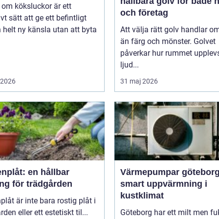
hållbara golv för både
om köksluckor är ett
och företag
vt sätt att ge ett befintligt
 helt ny känsla utan att byta
Att välja rätt golv handlar o
än färg och mönster. Golvet
påverkar hur rummet upplevs
ljud...
i 2026
31 maj 2026
nplåt: en hållbar
Värmepumpar götebor
ng för trädgården
smart uppvärmning i
kustklimat
plåt är inte bara rostig plåt i
den eller ett estetiskt til...
Göteborg har ett milt men fu