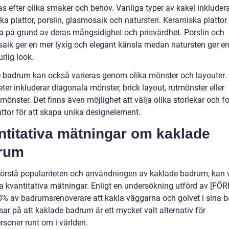
s efter olika smaker och behov. Vanliga typer av kakel inkluder
ka plattor, porslin, glasmosaik och natursten. Keramiska plattor
a på grund av deras mångsidighet och prisvärdhet. Porslin och
aik ger en mer lyxig och elegant känsla medan natursten ger en
rlig look.
 badrum kan också varieras genom olika mönster och layouter.
ter inkluderar diagonala mönster, brick layout, rutmönster eller
önster. Det finns även möjlighet att välja olika storlekar och f
attor för att skapa unika designelement.
ntitativa mätningar om kaklade
rum
 förstå populariteten och användningen av kaklade badrum, kan vi
a kvantitativa mätningar. Enligt en undersökning utförd av [FÖR
70% av badrumsrenoverare att kakla väggarna och golvet i sina 
sar på att kaklade badrum är ett mycket valt alternativ för
rsoner runt om i världen.