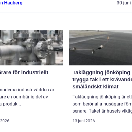
n Hagberg
30 juni
are för industriellt
Takläggning jönköping
trygga tak i ett krävand
småländskt klimat
moderna industrivärlden är
are en oumbärlig del av
Takläggning jönköping är et
 produk...
som berör alla husägare förr 
senare. Taket är husets viktig
i 2026
13 juni 2026