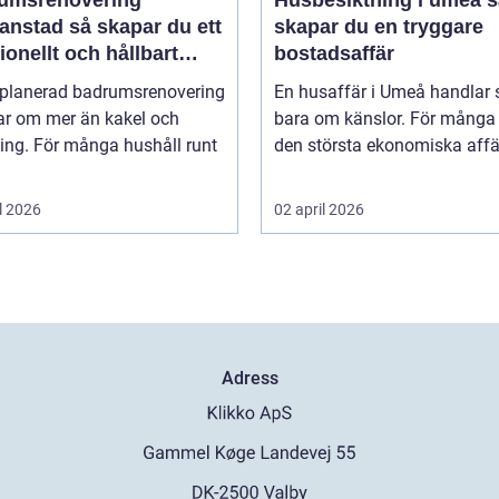
umsrenovering
Husbesiktning i umeå så
 så skapar du ett
skapar du en tryggare
ionellt och hållbart
bostadsaffär
um
lplanerad badrumsrenovering
En husaffär i Umeå handlar 
ar om mer än kakel och
bara om känslor. För många 
ing. För många hushåll runt
den största ekonomiska affär
l 2026
02 april 2026
Adress