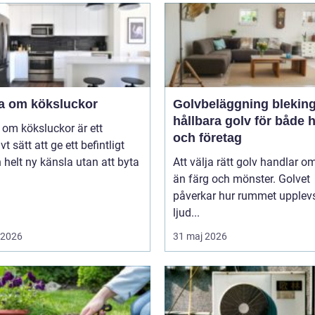
a om köksluckor
Golvbeläggning blekin
hållbara golv för både
om köksluckor är ett
och företag
vt sätt att ge ett befintligt
 helt ny känsla utan att byta
Att välja rätt golv handlar o
än färg och mönster. Golvet
påverkar hur rummet upplevs
ljud...
i 2026
31 maj 2026