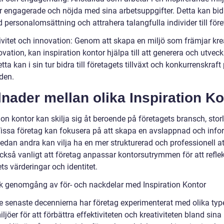
r engagerade och nöjda med sina arbetsuppgifter. Detta kan bidra
personalomsättning och attrahera talangfulla individer till före
ivitet och innovation: Genom att skapa en miljö som främjar krea
vation, kan inspiration kontor hjälpa till att generera och utvec
etta kan i sin tur bidra till företagets tillväxt och konkurrenskraft
den.
lnader mellan olika Inspiration K
ion kontor kan skilja sig åt beroende på företagets bransch, stor
 Vissa företag kan fokusera på att skapa en avslappnad och info
medan andra kan vilja ha en mer strukturerad och professionell a
också vanligt att företag anpassar kontorsutrymmen för att refle
ts värderingar och identitet.
sk genomgång av för- och nackdelar med Inspiration Kontor
e senaste decennierna har företag experimenterat med olika typ
ljöer för att förbättra effektiviteten och kreativiteten bland sina