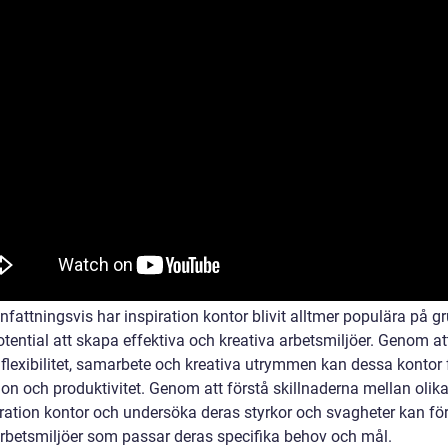
attningsvis har inspiration kontor blivit alltmer populära på g
tential att skapa effektiva och kreativa arbetsmiljöer. Genom at
 flexibilitet, samarbete och kreativa utrymmen kan dessa kontor
on och produktivitet. Genom att förstå skillnaderna mellan olika
iration kontor och undersöka deras styrkor och svagheter kan fö
rbetsmiljöer som passar deras specifika behov och mål.