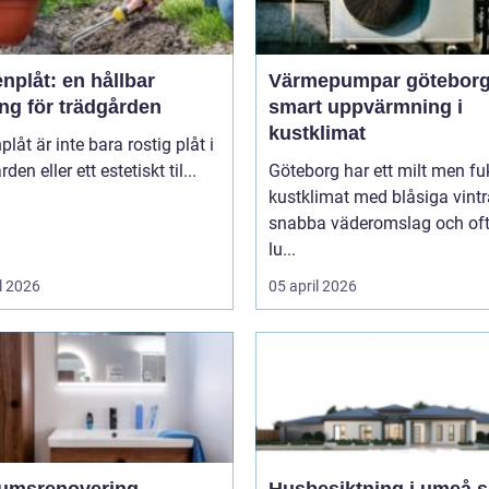
nplåt: en hållbar
Värmepumpar götebor
ng för trädgården
smart uppvärmning i
kustklimat
plåt är inte bara rostig plåt i
den eller ett estetiskt til...
Göteborg har ett milt men fu
kustklimat med blåsiga vintr
snabba väderomslag och of
lu...
l 2026
05 april 2026