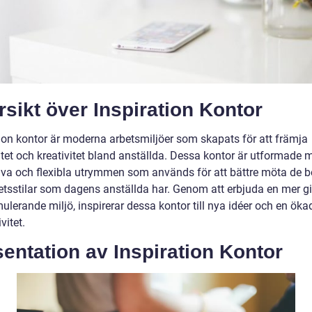
sikt över Inspiration Kontor
tion kontor är moderna arbetsmiljöer som skapats för att främja
itet och kreativitet bland anställda. Dessa kontor är utformade 
iva och flexibla utrymmen som används för att bättre möta de 
etsstilar som dagens anställda har. Genom att erbjuda en mer g
ulerande miljö, inspirerar dessa kontor till nya idéer och en öka
vitet.
entation av Inspiration Kontor