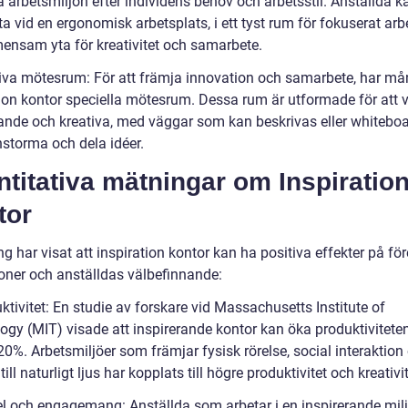
 arbetsmiljön efter individens behov och arbetsstil. Anställda k
ta vid en ergonomisk arbetsplats, i ett tyst rum för fokuserat arbe
mensam yta för kreativitet och samarbete.
tiva mötesrum: För att främja innovation och samarbete, har m
tion kontor speciella mötesrum. Dessa rum är utformade för att 
rande och kreativa, med väggar som kan beskrivas eller whiteboa
nstorma och dela idéer.
titativa mätningar om Inspiratio
tor
g har visat att inspiration kontor kan ha positiva effekter på fö
ioner och anställdas välbefinnande:
ktivitet: En studie av forskare vid Massachusetts Institute of
ogy (MIT) visade att inspirerande kontor kan öka produktivitet
 20%. Arbetsmiljöer som främjar fysisk rörelse, social interaktion
 till naturligt ljus har kopplats till högre produktivitet och kreativit
el och engagemang: Anställda som arbetar i en inspirerande miljö