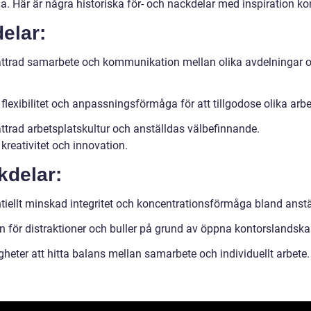
a. Här är några historiska för- och nackdelar med inspiration ko
elar:
ättrad samarbete och kommunikation mellan olika avdelningar 
flexibilitet och anpassningsförmåga för att tillgodose olika arbet
ättrad arbetsplatskultur och anställdas välbefinnande.
kreativitet och innovation.
kdelar:
ntiellt minskad integritet och koncentrationsförmåga bland anstä
en för distraktioner och buller på grund av öppna kontorslandska
gheter att hitta balans mellan samarbete och individuellt arbete.