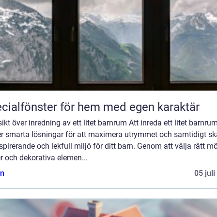
cialfönster för hem med egen karaktär
ikt över inredning av ett litet barnrum Att inreda ett litet barnru
er smarta lösningar för att maximera utrymmet och samtidigt s
spirerande och lekfull miljö för ditt barn. Genom att välja rätt mö
r och dekorativa elemen...
n
05 jul