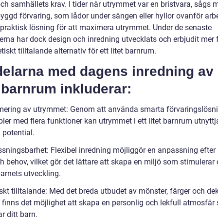
ch samhällets krav. I tider när utrymmet var en bristvara, sågs 
yggd förvaring, som lådor under sängen eller hyllor ovanför arb
praktisk lösning för att maximera utrymmet. Under de senaste
erna har dock design och inredning utvecklats och erbjudit mer f
tiskt tilltalande alternativ för ett litet barnrum.
delarna med dagens inredning av 
t barnrum inkluderar:
ering av utrymmet: Genom att använda smarta förvaringslösn
er med flera funktioner kan utrymmet i ett litet barnrum utnyttjas
a potential.
sningsbarhet: Flexibel inredning möjliggör en anpassning efter
h behov, vilket gör det lättare att skapa en miljö som stimulerar
arnets utveckling.
skt tilltalande: Med det breda utbudet av mönster, färger och de
 finns det möjlighet att skapa en personlig och lekfull atmosfär
ar ditt barn.