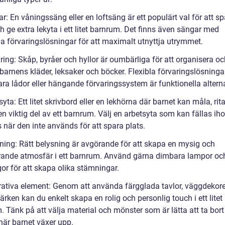
r: En våningssäng eller en loftsäng är ett populärt val för att s
h ge extra lekyta i ett litet barnrum. Det finns även sängar med
a förvaringslösningar för att maximalt utnyttja utrymmet.
ring: Skåp, byråer och hyllor är oumbärliga för att organisera o
 barnens kläder, leksaker och böcker. Flexibla förvaringslösning
ra lådor eller hängande förvaringssystem är funktionella alterna
syta: Ett litet skrivbord eller en lekhörna där barnet kan måla, rita
en viktig del av ett barnrum. Välj en arbetsyta som kan fällas iho
 när den inte används för att spara plats.
sning: Rätt belysning är avgörande för att skapa en mysig och
rande atmosfär i ett barnrum. Använd gärna dimbara lampor oc
gor för att skapa olika stämningar.
rativa element: Genom att använda färgglada tavlor, väggdekorer
ärken kan du enkelt skapa en rolig och personlig touch i ett litet
 Tänk på att välja material och mönster som är lätta att ta bort 
när barnet växer upp.