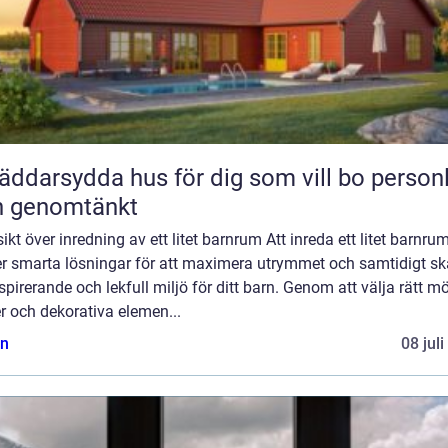
äddarsydda hus för dig som vill bo personl
h genomtänkt
ikt över inredning av ett litet barnrum Att inreda ett litet barnru
er smarta lösningar för att maximera utrymmet och samtidigt s
spirerande och lekfull miljö för ditt barn. Genom att välja rätt mö
r och dekorativa elemen...
n
08 jul