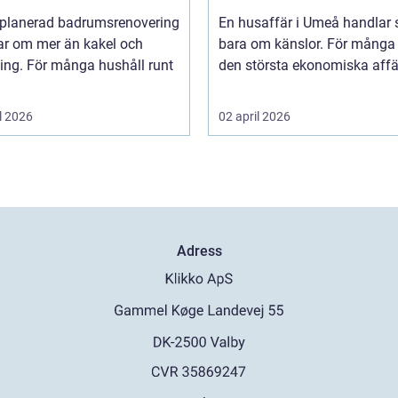
um
lplanerad badrumsrenovering
En husaffär i Umeå handlar 
ar om mer än kakel och
bara om känslor. För många 
ing. För många hushåll runt
den största ekonomiska affär
l 2026
02 april 2026
Adress