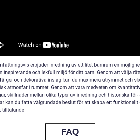
attningsvis erbjuder inredning av ett litet barnrum en möjlighet
 inspirerande och lekfull miljö för ditt barn. Genom att välja rät
 färger och dekorativa inslag kan du maximera utrymmet och s
sk atmosfär i rummet. Genom att vara medveten om kvantitati
r, skillnader mellan olika typer av inredning och historiska för-
r kan du fatta välgrundade beslut för att skapa ett funktionellt
t tilltalande
FAQ