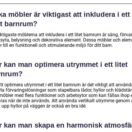
ka möbler är viktigast att inkludera i ett
et barnrum?
ktigaste möblerna att inkludera i ett litet barnrum är säng, förvar
tsyta, belysning och dekorativa element. Dessa möbler och elem
r till en funktionell och stimulerande miljö för ditt barn.
 kan man optimera utrymmet i ett litet
rnrum?
tt optimera utrymmet i ett litet barnrum är det viktigt att använd
ta förvaringslösningar som stapelbara lådor, hyllor och klädstän
möbler med flera funktioner och arbetsytor som kan fällas ihop e
aras när de inte används. Att använda vertikalt utrymme genom 
 upp hyllor på väggen är också en bra idé.
r kan man skapa en harmonisk atmosfär