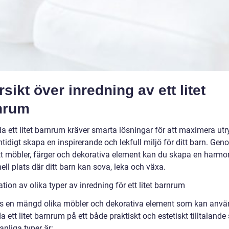
sikt över inredning av ett litet
nrum
eda ett litet barnrum kräver smarta lösningar för att maximera u
idigt skapa en inspirerande och lekfull miljö för ditt barn. Gen
ätt möbler, färger och dekorativa element kan du skapa en harmo
ell plats där ditt barn kan sova, leka och växa.
tion av olika typer av inredning för ett litet barnrum
ns en mängd olika möbler och dekorativa element som kan anvä
da ett litet barnrum på ett både praktiskt och estetiskt tilltalande 
nliga typer är: