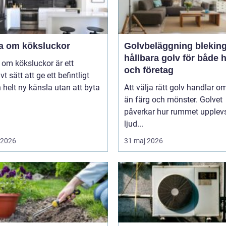
a om köksluckor
Golvbeläggning blekin
hållbara golv för både
om köksluckor är ett
och företag
vt sätt att ge ett befintligt
 helt ny känsla utan att byta
Att välja rätt golv handlar o
än färg och mönster. Golvet
påverkar hur rummet upplevs
ljud...
i 2026
31 maj 2026