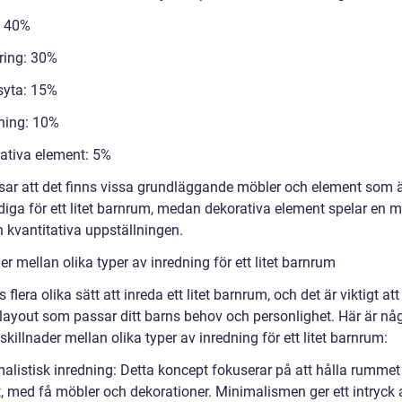
: 40%
ring: 30%
syta: 15%
ning: 10%
ativa element: 5%
isar att det finns vissa grundläggande möbler och element som 
iga för ett litet barnrum, medan dekorativa element spelar en m
en kvantitativa uppställningen.
er mellan olika typer av inredning för ett litet barnrum
s flera olika sätt att inreda ett litet barnrum, och det är viktigt att
h layout som passar ditt barns behov och personlighet. Här är nå
skillnader mellan olika typer av inredning för ett litet barnrum:
malistisk inredning: Detta koncept fokuserar på att hålla rummet
t, med få möbler och dekorationer. Minimalismen ger ett intryck