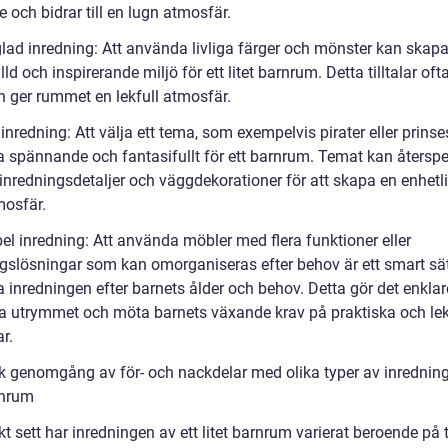
och bidrar till en lugn atmosfär.
glad inredning: Att använda livliga färger och mönster kan skap
lld och inspirerande miljö för ett litet barnrum. Detta tilltalar oft
h ger rummet en lekfull atmosfär.
nredning: Att välja ett tema, som exempelvis pirater eller prinse
a spännande och fantasifullt för ett barnrum. Temat kan återspe
 inredningsdetaljer och väggdekorationer för att skapa en enhetl
mosfär.
bel inredning: Att använda möbler med flera funktioner eller
ngslösningar som kan omorganiseras efter behov är ett smart sät
 inredningen efter barnets ålder och behov. Detta gör det enklar
a utrymmet och möta barnets växande krav på praktiska och lek
r.
sk genomgång av för- och nackdelar med olika typer av inredning 
rnrum
kt sett har inredningen av ett litet barnrum varierat beroende på 