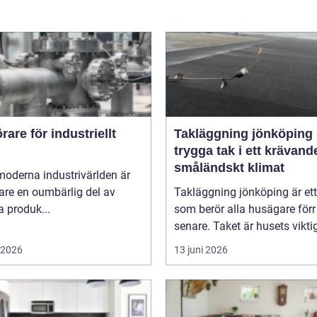
are för industriellt
Takläggning jönköping
trygga tak i ett krävand
småländskt klimat
moderna industrivärlden är
are en oumbärlig del av
Takläggning jönköping är et
 produk...
som berör alla husägare förr 
senare. Taket är husets viktig
i 2026
13 juni 2026