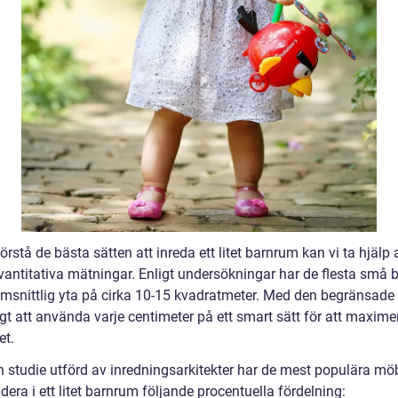
förstå de bästa sätten att inreda ett litet barnrum kan vi ta hjälp 
vantitativa mätningar. Enligt undersökningar har de flesta små
msnittlig yta på cirka 10-15 kvadratmeter. Med den begränsade 
igt att använda varje centimeter på ett smart sätt för att maxime
t.
en studie utförd av inredningsarkitekter har de mest populära mö
udera i ett litet barnrum följande procentuella fördelning: