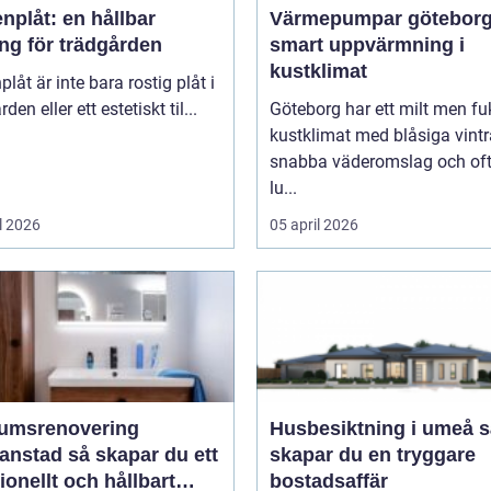
nplåt: en hållbar
Värmepumpar götebor
ng för trädgården
smart uppvärmning i
kustklimat
plåt är inte bara rostig plåt i
den eller ett estetiskt til...
Göteborg har ett milt men fu
kustklimat med blåsiga vintr
snabba väderomslag och of
lu...
l 2026
05 april 2026
umsrenovering
Husbesiktning i umeå så
 så skapar du ett
skapar du en tryggare
ionellt och hållbart
bostadsaffär