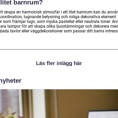
 litet barnrum?
att skapa en harmonisk atmosfär i ett litet barnrum kan du anvä
koordination, lugnande belysning och roliga dekorativa element. 
er som främjar lugn, som mjuka pasteller eller neutrala toner. A
ara lampor för att skapa olika ljusstämningar och dekorera me
lada tavlor eller väggdekorationer som passar ditt barns intress
Läs fler inlägg här
 nyheter