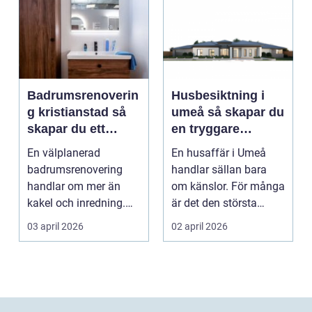
Badrumsrenoverin
Husbesiktning i
g kristianstad så
umeå så skapar du
skapar du ett
en tryggare
funktionellt och
bostadsaffär
En välplanerad
En husaffär i Umeå
hållbart badrum
badrumsrenovering
handlar sällan bara
handlar om mer än
om känslor. För många
kakel och inredning.
är det den största
För många hushåll
ekonomiska affären i...
03 april 2026
02 april 2026
runt Krist...