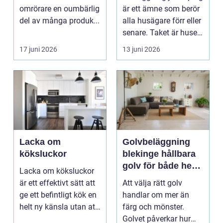
omrörare en oumbärlig
är ett ämne som berör
del av många produk...
alla husägare förr eller
senare. Taket är husets
viktiga...
17 juni 2026
13 juni 2026
Lacka om
Golvbeläggning
köksluckor
blekinge hållbara
golv för både hem
Lacka om köksluckor
och företag
är ett effektivt sätt att
Att välja rätt golv
ge ett befintligt kök en
handlar om mer än
helt ny känsla utan att
färg och mönster.
byta ...
Golvet påverkar hur