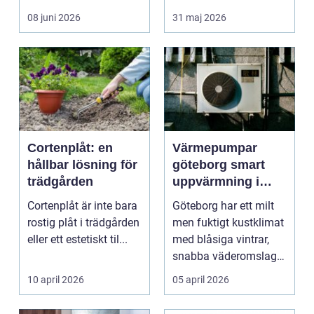
rummet upplevs, hur
08 juni 2026
31 maj 2026
ljud...
Cortenplåt: en
Värmepumpar
hållbar lösning för
göteborg smart
trädgården
uppvärmning i
kustklimat
Cortenplåt är inte bara
Göteborg har ett milt
rostig plåt i trädgården
men fuktigt kustklimat
eller ett estetiskt til...
med blåsiga vintrar,
snabba väderomslag
och ofta hög lu...
10 april 2026
05 april 2026