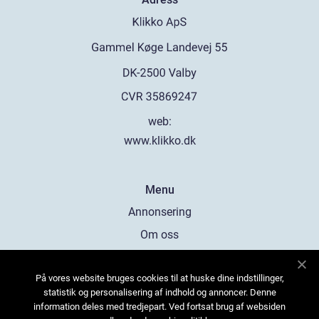
web:
www.klikko.dk
Menu
Annonsering
Om oss
Cookies
På vores website bruges cookies til at huske dine indstillinger,
Kontakta oss
statistik og personalisering af indhold og annoncer. Denne
Sitemap
information deles med tredjepart. Ved fortsat brug af websiden