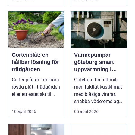
ljud...
Cortenplåt: en
Värmepumpar
hållbar lösning för
göteborg smart
trädgården
uppvärmning i
kustklimat
Cortenplåt är inte bara
Göteborg har ett milt
rostig plåt i trädgården
men fuktigt kustklimat
eller ett estetiskt til...
med blåsiga vintrar,
snabba väderomslag
och ofta hög lu...
10 april 2026
05 april 2026