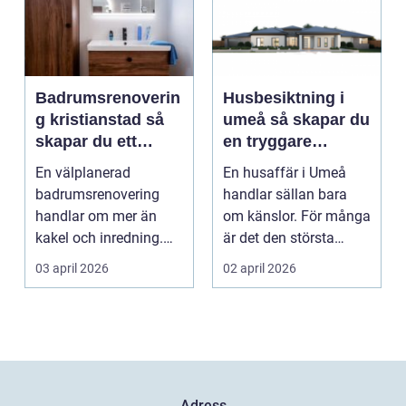
Badrumsrenoverin
Husbesiktning i
g kristianstad så
umeå så skapar du
skapar du ett
en tryggare
funktionellt och
bostadsaffär
En välplanerad
En husaffär i Umeå
hållbart badrum
badrumsrenovering
handlar sällan bara
handlar om mer än
om känslor. För många
kakel och inredning.
är det den största
För många hushåll
ekonomiska affären i...
03 april 2026
02 april 2026
runt Krist...
Adress