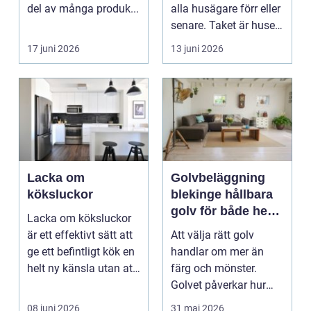
del av många produk...
alla husägare förr eller
senare. Taket är husets
viktiga...
17 juni 2026
13 juni 2026
Lacka om
Golvbeläggning
köksluckor
blekinge hållbara
golv för både hem
Lacka om köksluckor
och företag
är ett effektivt sätt att
Att välja rätt golv
ge ett befintligt kök en
handlar om mer än
helt ny känsla utan att
färg och mönster.
byta ...
Golvet påverkar hur
rummet upplevs, hur
08 juni 2026
31 maj 2026