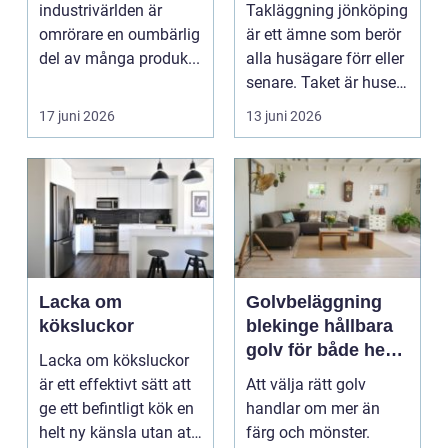
småländskt klimat
industrivärlden är
Takläggning jönköping
omrörare en oumbärlig
är ett ämne som berör
del av många produk...
alla husägare förr eller
senare. Taket är husets
viktiga...
17 juni 2026
13 juni 2026
Lacka om
Golvbeläggning
köksluckor
blekinge hållbara
golv för både hem
Lacka om köksluckor
och företag
är ett effektivt sätt att
Att välja rätt golv
ge ett befintligt kök en
handlar om mer än
helt ny känsla utan att
färg och mönster.