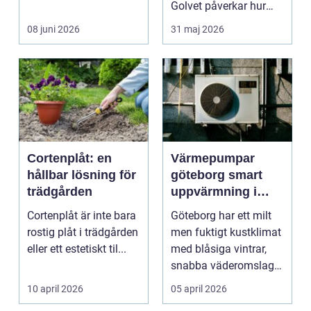
byta ...
Golvet påverkar hur
rummet upplevs, hur
08 juni 2026
31 maj 2026
ljud...
Cortenplåt: en
Värmepumpar
hållbar lösning för
göteborg smart
trädgården
uppvärmning i
kustklimat
Cortenplåt är inte bara
Göteborg har ett milt
rostig plåt i trädgården
men fuktigt kustklimat
eller ett estetiskt til...
med blåsiga vintrar,
snabba väderomslag
och ofta hög lu...
10 april 2026
05 april 2026