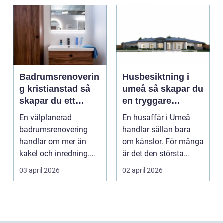
Badrumsrenoverin
Husbesiktning i
g kristianstad så
umeå så skapar du
skapar du ett
en tryggare
funktionellt och
bostadsaffär
En välplanerad
En husaffär i Umeå
hållbart badrum
badrumsrenovering
handlar sällan bara
handlar om mer än
om känslor. För många
kakel och inredning.
är det den största
För många hushåll
ekonomiska affären i...
03 april 2026
02 april 2026
runt Krist...