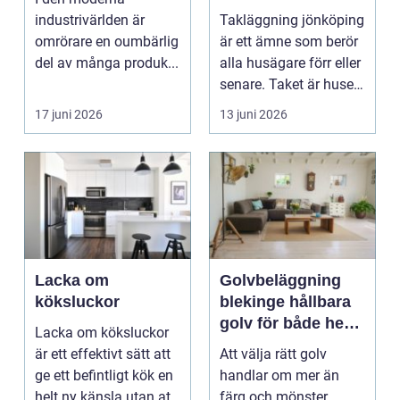
småländskt klimat
industrivärlden är
Takläggning jönköping
omrörare en oumbärlig
är ett ämne som berör
del av många produk...
alla husägare förr eller
senare. Taket är husets
viktiga...
17 juni 2026
13 juni 2026
Lacka om
Golvbeläggning
köksluckor
blekinge hållbara
golv för både hem
Lacka om köksluckor
och företag
är ett effektivt sätt att
Att välja rätt golv
ge ett befintligt kök en
handlar om mer än
helt ny känsla utan att
färg och mönster.