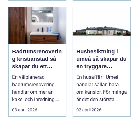
Badrumsrenoverin
Husbesiktning i
g kristianstad så
umeå så skapar du
skapar du ett
en tryggare
funktionellt och
bostadsaffär
En välplanerad
En husaffär i Umeå
hållbart badrum
badrumsrenovering
handlar sällan bara
handlar om mer än
om känslor. För många
kakel och inredning.
är det den största
För många hushåll
ekonomiska affären i...
03 april 2026
02 april 2026
runt Krist...