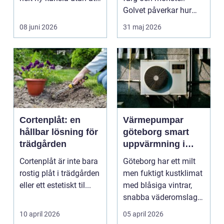
byta ...
Golvet påverkar hur
rummet upplevs, hur
08 juni 2026
31 maj 2026
ljud...
Cortenplåt: en
Värmepumpar
hållbar lösning för
göteborg smart
trädgården
uppvärmning i
kustklimat
Cortenplåt är inte bara
Göteborg har ett milt
rostig plåt i trädgården
men fuktigt kustklimat
eller ett estetiskt til...
med blåsiga vintrar,
snabba väderomslag
och ofta hög lu...
10 april 2026
05 april 2026