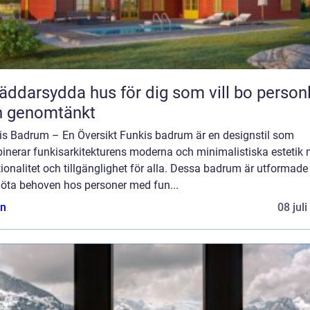
äddarsydda hus för dig som vill bo personl
h genomtänkt
is Badrum – En Översikt Funkis badrum är en designstil som
inerar funkisarkitekturens moderna och minimalistiska estetik
ionalitet och tillgänglighet för alla. Dessa badrum är utformade
möta behoven hos personer med fun...
n
08 jul