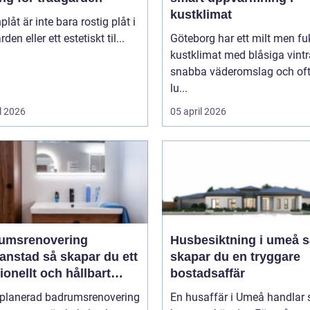
kustklimat
plåt är inte bara rostig plåt i
den eller ett estetiskt til...
Göteborg har ett milt men fu
kustklimat med blåsiga vintr
snabba väderomslag och of
lu...
l 2026
05 april 2026
umsrenovering
Husbesiktning i umeå så
 så skapar du ett
skapar du en tryggare
ionellt och hållbart
bostadsaffär
um
lplanerad badrumsrenovering
En husaffär i Umeå handlar 