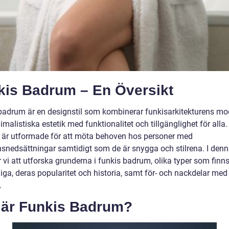
kis Badrum – En Översikt
badrum är en designstil som kombinerar funkisarkitekturens m
malistiska estetik med funktionalitet och tillgänglighet för alla
är utformade för att möta behoven hos personer med
nsnedsättningar samtidigt som de är snygga och stilrena. I denna
vi att utforska grunderna i funkis badrum, olika typer som finn
liga, deras popularitet och historia, samt för- och nackdelar me
.
 är Funkis Badrum?