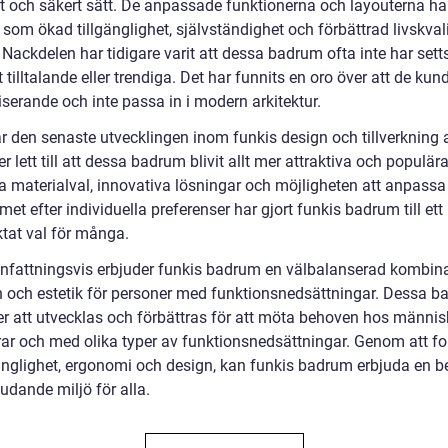
 och säkert sätt. De anpassade funktionerna och layouterna har
 som ökad tillgänglighet, självständighet och förbättrad livskvali
Nackdelen har tidigare varit att dessa badrum ofta inte har set
t tilltalande eller trendiga. Det har funnits en oro över att de kun
serande och inte passa in i modern arkitektur.
r den senaste utvecklingen inom funkis design och tillverkning 
r lett till att dessa badrum blivit allt mer attraktiva och populära
 materialval, innovativa lösningar och möjligheten att anpassa
t efter individuella preferenser har gjort funkis badrum till ett
ktat val för många.
attningsvis erbjuder funkis badrum en välbalanserad kombina
n och estetik för personer med funktionsnedsättningar. Dessa 
er att utvecklas och förbättras för att möta behoven hos människ
drar och med olika typer av funktionsnedsättningar. Genom att f
gänglighet, ergonomi och design, kan funkis badrum erbjuda en 
udande miljö för alla.