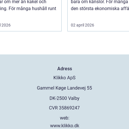
ar om mer än kakel och
bara om känslor. För många 
ing. För många hushåll runt
den största ekonomiska affär
l 2026
02 april 2026
Adress
web:
www.klikko.dk