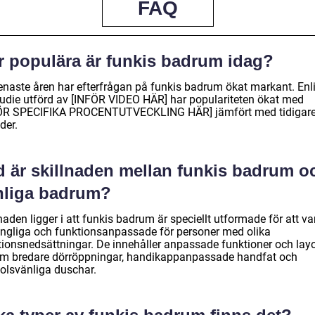
FAQ
r populära är funkis badrum idag?
enaste åren har efterfrågan på funkis badrum ökat markant. Enl
tudie utförd av [INFÖR VIDEO HÄR] har populariteten ökat med
ÖR SPECIFIKA PROCENTUTVECKLING HÄR] jämfört med tidigar
der.
d är skillnaden mellan funkis badrum o
nliga badrum?
naden ligger i att funkis badrum är speciellt utformade för att va
gängliga och funktionsanpassade för personer med olika
tionsnedsättningar. De innehåller anpassade funktioner och lay
m bredare dörröppningar, handikappanpassade handfat och
tolsvänliga duschar.