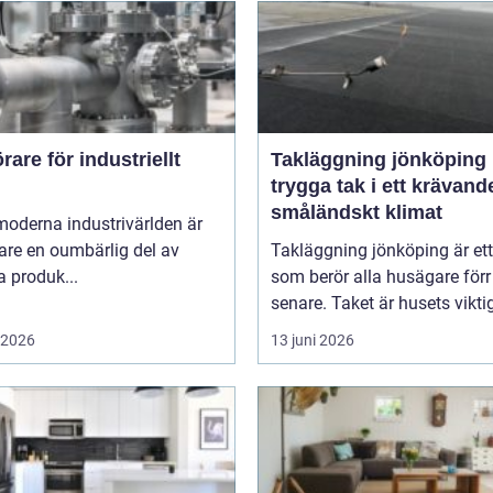
are för industriellt
Takläggning jönköping
trygga tak i ett krävand
småländskt klimat
moderna industrivärlden är
are en oumbärlig del av
Takläggning jönköping är et
 produk...
som berör alla husägare förr 
senare. Taket är husets viktig
i 2026
13 juni 2026