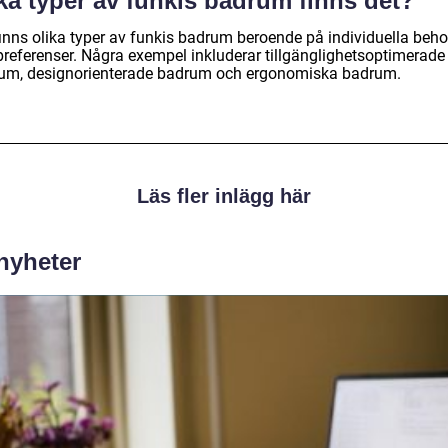
ka typer av funkis badrum finns det?
finns olika typer av funkis badrum beroende på individuella beh
preferenser. Några exempel inkluderar tillgänglighetsoptimerade
um, designorienterade badrum och ergonomiska badrum.
Läs fler inlägg här
 nyheter