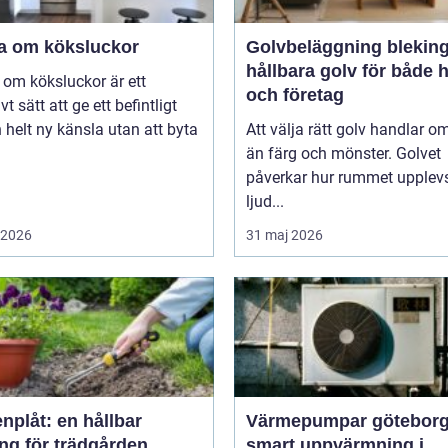
a om köksluckor
Golvbeläggning blekin
hållbara golv för både
om köksluckor är ett
och företag
vt sätt att ge ett befintligt
 helt ny känsla utan att byta
Att välja rätt golv handlar o
än färg och mönster. Golvet
påverkar hur rummet upplevs
ljud...
i 2026
31 maj 2026
nplåt: en hållbar
Värmepumpar götebor
ng för trädgården
smart uppvärmning i