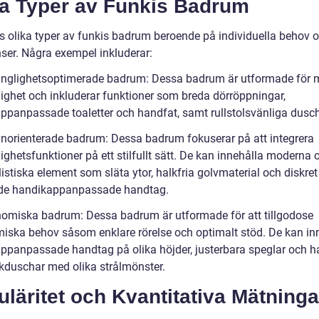
ka Typer av Funkis Badrum
ns olika typer av funkis badrum beroende på individuella behov 
nser. Några exempel inkluderar:
gänglighetsoptimerade badrum: Dessa badrum är utformade för
glighet och inkluderar funktioner som breda dörröppningar,
ppanpassade toaletter och handfat, samt rullstolsvänliga dusch
gnorienterade badrum: Dessa badrum fokuserar på att integrera
lighetsfunktioner på ett stilfullt sätt. De kan innehålla moderna 
stiska element som släta ytor, halkfria golvmaterial och diskret
de handikappanpassade handtag.
nomiska badrum: Dessa badrum är utformade för att tillgodose
iska behov såsom enklare rörelse och optimalt stöd. De kan in
ppanpassade handtag på olika höjder, justerbara speglar och h
kduschar med olika strålmönster.
läritet och Kvantitativa Mätninga