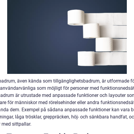
badrum, även kända som tillgänglighetsbadrum, är utformade fö
 användarvänliga som möjligt för personer med funktionsnedsät
adrum är utrustade med anpassade funktioner och layouter so
lare för människor med rörelsehinder eller andra funktionsnedsä
ända dem. Exempel på sådana anpassade funktioner kan vara b
ningar, låga trösklar, greppräcken, höj- och sänkbara handfat, o
med sittpallar.