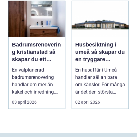
Badrumsrenoverin
Husbesiktning i
g kristianstad så
umeå så skapar du
skapar du ett
en tryggare
funktionellt och
bostadsaffär
En välplanerad
En husaffär i Umeå
hållbart badrum
badrumsrenovering
handlar sällan bara
handlar om mer än
om känslor. För många
kakel och inredning.
är det den största
För många hushåll
ekonomiska affären i...
03 april 2026
02 april 2026
runt Krist...