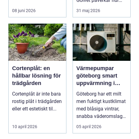
byta ...
Golvet påverkar hur
rummet upplevs, hur
08 juni 2026
31 maj 2026
ljud...
Cortenplåt: en
Värmepumpar
hållbar lösning för
göteborg smart
trädgården
uppvärmning i
kustklimat
Cortenplåt är inte bara
Göteborg har ett milt
rostig plåt i trädgården
men fuktigt kustklimat
eller ett estetiskt til...
med blåsiga vintrar,
snabba väderomslag
och ofta hög lu...
10 april 2026
05 april 2026