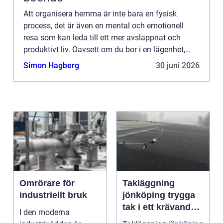
Att organisera hemma är inte bara en fysisk
process, det är även en mental och emotionell
resa som kan leda till ett mer avslappnat och
produktivt liv. Oavsett om du bor i en lägenhet,
hus eller till och med i en studio, kan ö...
Simon Hagberg
30 juni 2026
Omrörare för
Takläggning
industriellt bruk
jönköping trygga
tak i ett krävande
I den moderna
småländskt klimat