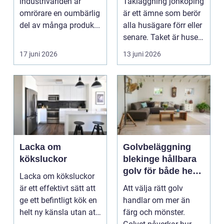
industrivärlden är
Takläggning jönköping
omrörare en oumbärlig
är ett ämne som berör
del av många produk...
alla husägare förr eller
senare. Taket är husets
viktiga...
17 juni 2026
13 juni 2026
Lacka om
Golvbeläggning
köksluckor
blekinge hållbara
golv för både hem
Lacka om köksluckor
och företag
är ett effektivt sätt att
Att välja rätt golv
ge ett befintligt kök en
handlar om mer än
helt ny känsla utan att
färg och mönster.