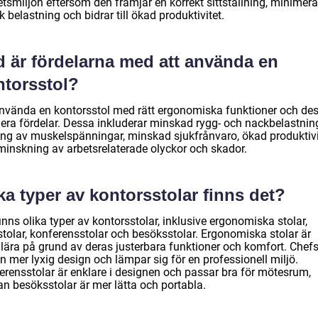
etsmiljön eftersom den främjar en korrekt sittställning, minimera
k belastning och bidrar till ökad produktivitet.
d är fördelarna med att använda en
ntorsstol?
använda en kontorsstol med rätt ergonomiska funktioner och de
flera fördelar. Dessa inkluderar minskad rygg- och nackbelastnin
ring av muskelspänningar, minskad sjukfrånvaro, ökad produktivi
minskning av arbetsrelaterade olyckor och skador.
ka typer av kontorsstolar finns det?
inns olika typer av kontorsstolar, inklusive ergonomiska stolar,
stolar, konferensstolar och besöksstolar. Ergonomiska stolar är
lära på grund av deras justerbara funktioner och komfort. Chefs
n mer lyxig design och lämpar sig för en professionell miljö.
erensstolar är enklare i designen och passar bra för mötesrum,
n besöksstolar är mer lätta och portabla.