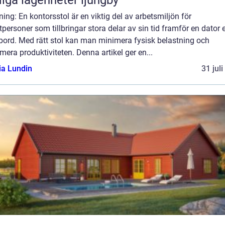
iga lägenheter ljungby
ning: En kontorsstol är en viktig del av arbetsmiljön för
tpersoner som tillbringar stora delar av sin tid framför en dator e
bord. Med rätt stol kan man minimera fysisk belastning och
era produktiviteten. Denna artikel ger en...
ia Lundin
31 jul