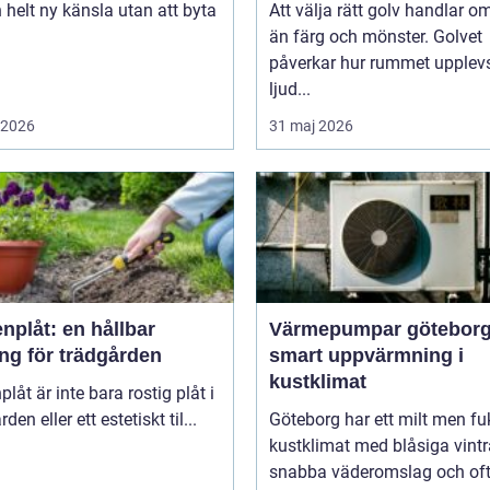
 helt ny känsla utan att byta
Att välja rätt golv handlar o
än färg och mönster. Golvet
påverkar hur rummet upplevs
ljud...
i 2026
31 maj 2026
nplåt: en hållbar
Värmepumpar götebor
ng för trädgården
smart uppvärmning i
kustklimat
plåt är inte bara rostig plåt i
den eller ett estetiskt til...
Göteborg har ett milt men fu
kustklimat med blåsiga vintr
snabba väderomslag och of