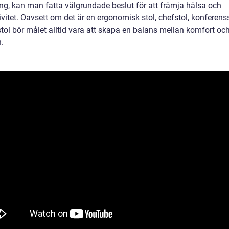
ing, kan man fatta välgrundade beslut för att främja hälsa och
vitet. Oavsett om det är en ergonomisk stol, chefstol, konferenss
tol bör målet alltid vara att skapa en balans mellan komfort oc
.