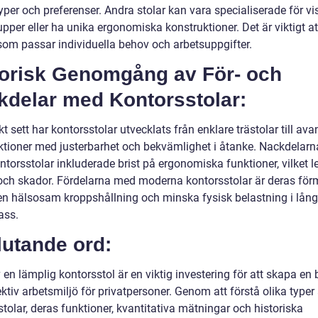
per och preferenser. Andra stolar kan vara specialiserade för vi
pper eller ha unika ergonomiska konstruktioner. Det är viktigt at
 som passar individuella behov och arbetsuppgifter.
torisk Genomgång av För- och
kdelar med Kontorsstolar:
kt sett har kontorsstolar utvecklats från enklare trästolar till av
ktioner med justerbarhet och bekvämlighet i åtanke. Nackdelar
ntorsstolar inkluderade brist på ergonomiska funktioner, vilket le
och skador. Fördelarna med moderna kontorsstolar är deras för
en hälsosam kroppshållning och minska fysisk belastning i lån
ass.
lutande ord:
 en lämplig kontorsstol är en viktig investering för att skapa e
ktiv arbetsmiljö för privatpersoner. Genom att förstå olika typer
tolar, deras funktioner, kvantitativa mätningar och historiska