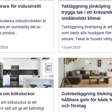
are för industriellt
Takläggning jönköping
trygga tak i ett krävand
småländskt klimat
moderna industrivärlden är
are en oumbärlig del av
Takläggning jönköping är et
 produk...
som berör alla husägare förr 
senare. Taket är husets viktig
i 2026
13 juni 2026
a om köksluckor
Golvbeläggning blekin
hållbara golv för både
om köksluckor är ett
och företag
vt sätt att ge ett befintligt