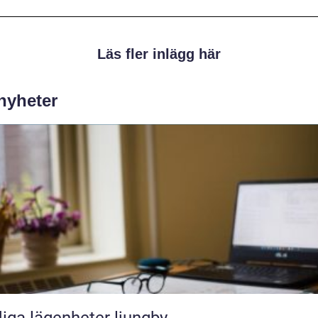
Läs fler inlägg här
 nyheter