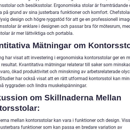
nsstolar och besöksstolar. Ergonomiska stolar är framträdande
a på grund av sina justerbara funktioner och komfort. Chefstola
lyxig design och högre ryggstöd för att ge en professionell imag
nsstolar är enklare i designen och passar bra för mötesrum, m
olar är mer lättviktiga och portabla.
titativa Mätningar om Kontorssto
ng har visat att investering i ergonomiska kontorsstolar ger en
 resultat. Kvantitativa mätningar relaterar till saker som minska
nvaro, ökad produktivitet och minskning av arbetsrelaterade oly
 Studier har också visat att en rätt utformad kontorsstol kan mi
 på ryggraden och lindra muskelspänningar.
kussion om Skillnaderna Mellan
orsstolar:
erna mellan kontorsstolar kan vara i funktioner och design. Viss
r justerbara funktioner som kan passa en bredare variation av