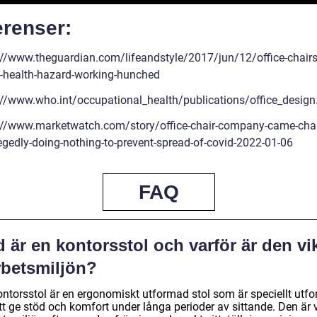
erenser:
://www.theguardian.com/lifeandstyle/2017/jun/12/office-chairs
-health-hazard-working-hunched
://www.who.int/occupational_health/publications/office_design
://www.marketwatch.com/story/office-chair-company-came-cha
legedly-doing-nothing-to-prevent-spread-of-covid-2022-01-06
FAQ
 är en kontorsstol och varför är den vi
rbetsmiljön?
ontorsstol är en ergonomiskt utformad stol som är speciellt utf
tt ge stöd och komfort under långa perioder av sittande. Den är v