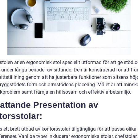
stolen är en ergonomisk stol speciellt utformad för att ge stöd 
 under långa perioder av sittande. Den är konstruerad för att fr
sittställning genom att ha justerbara funktioner som sitsens höj
, ryggstödets form och armstödens placering. Målet är att minsk
kproblem samt främja en hälsosam och effektiv arbetsmiljö.
attande Presentation av
orsstolar:
s ett brett utbud av kontorsstolar tillgängliga för att passa olik
erenser. Vanliga typer inkluderar ergonomiska stolar, chefstolar,