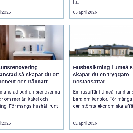
lu...
l 2026
05 april 2026
umsrenovering
Husbesiktning i umeå så
 så skapar du ett
skapar du en tryggare
ionellt och hållbart
bostadsaffär
um
lplanerad badrumsrenovering
En husaffär i Umeå handlar 
ar om mer än kakel och
bara om känslor. För många 
ing. För många hushåll runt
den största ekonomiska affär
l 2026
02 april 2026