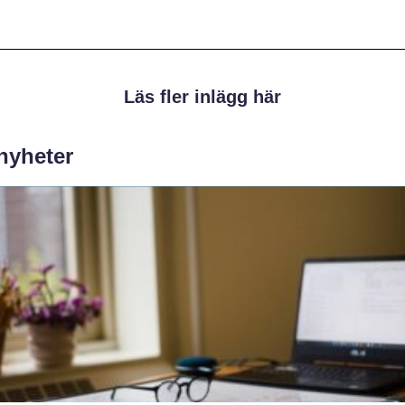
Läs fler inlägg här
 nyheter