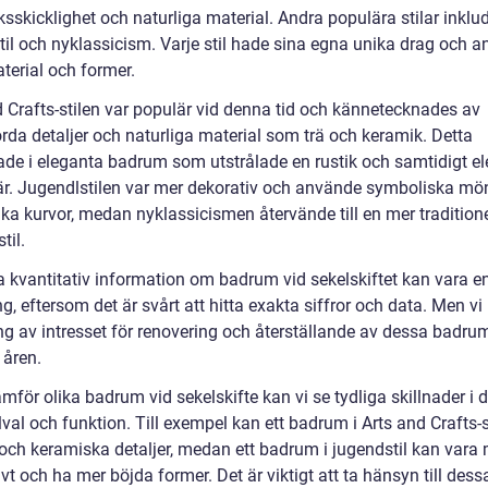
sskicklighet och naturliga material. Andra populära stilar inklu
til och nyklassicism. Varje stil hade sina egna unika drag och 
terial och former.
d Crafts-stilen var populär vid denna tid och kännetecknades av
rda detaljer och naturliga material som trä och keramik. Detta
rade i eleganta badrum som utstrålade en rustik och samtidigt e
r. Jugendlstilen var mer dekorativ och använde symboliska mö
ka kurvor, medan nyklassicismen återvände till en mer traditione
til.
a kvantitativ information om badrum vid sekelskiftet kan vara e
, eftersom det är svårt att hitta exakta siffror och data. Men vi
ng av intresset för renovering och återställande av dessa badru
 åren.
ämför olika badrum vid sekelskifte kan vi se tydliga skillnader i 
val och funktion. Till exempel kan ett badrum i Arts and Crafts-s
 och keramiska detaljer, medan ett badrum i jugendstil kan vara
vt och ha mer böjda former. Det är viktigt att ta hänsyn till dess