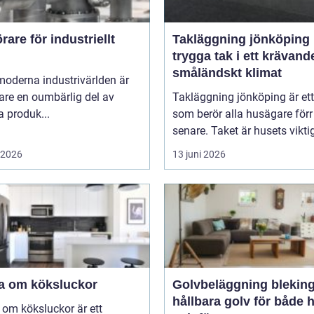
are för industriellt
Takläggning jönköping
trygga tak i ett krävand
småländskt klimat
moderna industrivärlden är
are en oumbärlig del av
Takläggning jönköping är et
 produk...
som berör alla husägare förr 
senare. Taket är husets viktig
i 2026
13 juni 2026
a om köksluckor
Golvbeläggning blekin
hållbara golv för både
om köksluckor är ett