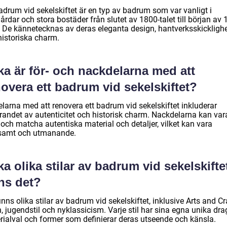
adrum vid sekelskiftet är en typ av badrum som var vanligt i
årdar och stora bostäder från slutet av 1800-talet till början av 
t. De kännetecknas av deras eleganta design, hantverksskickligh
historiska charm.
ka är för- och nackdelarna med att
overa ett badrum vid sekelskiftet?
elarna med att renovera ett badrum vid sekelskiftet inkluderar
randet av autenticitet och historisk charm. Nackdelarna kan vara
 och matcha autentiska material och detaljer, vilket kan vara
samt och utmanande.
ka olika stilar av badrum vid sekelskifte
ns det?
inns olika stilar av badrum vid sekelskiftet, inklusive Arts and Cr
n, jugendstil och nyklassicism. Varje stil har sina egna unika dra
rialval och former som definierar deras utseende och känsla.