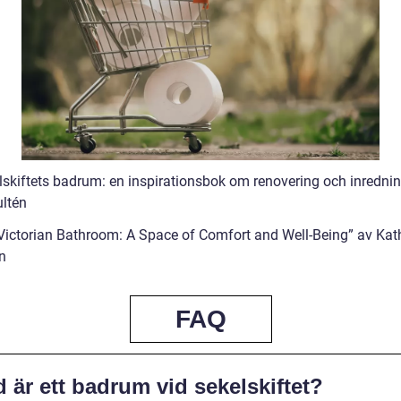
lskiftets badrum: en inspirationsbok om renovering och inrednin
ltén
Victorian Bathroom: A Space of Comfort and Well-Being” av Kat
n
FAQ
 är ett badrum vid sekelskiftet?