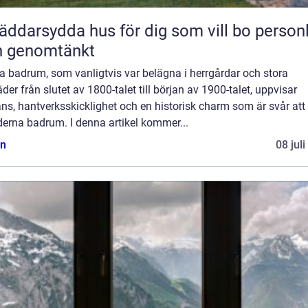
äddarsydda hus för dig som vill bo personl
h genomtänkt
a badrum, som vanligtvis var belägna i herrgårdar och stora
der från slutet av 1800-talet till början av 1900-talet, uppvisar
ns, hantverksskicklighet och en historisk charm som är svår att 
derna badrum. I denna artikel kommer...
n
08 jul