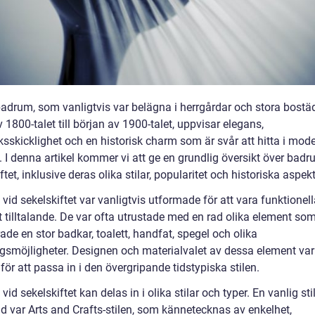
adrum, som vanligtvis var belägna i herrgårdar och stora bostäd
v 1800-talet till början av 1900-talet, uppvisar elegans,
ksskicklighet och en historisk charm som är svår att hitta i mod
 I denna artikel kommer vi att ge en grundlig översikt över badr
ftet, inklusive deras olika stilar, popularitet och historiska aspekt
id sekelskiftet var vanligtvis utformade för att vara funktionel
t tilltalande. De var ofta utrustade med en rad olika element so
ade en stor badkar, toalett, handfat, spegel och olika
ngsmöjligheter. Designen och materialvalet av dessa element va
för att passa in i den övergripande tidstypiska stilen.
id sekelskiftet kan delas in i olika stilar och typer. En vanlig sti
id var Arts and Crafts-stilen, som kännetecknas av enkelhet,