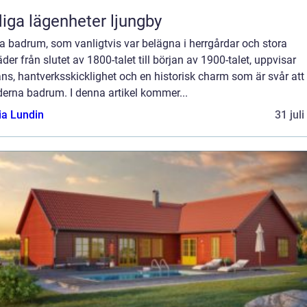
iga lägenheter ljungby
a badrum, som vanligtvis var belägna i herrgårdar och stora
der från slutet av 1800-talet till början av 1900-talet, uppvisar
ns, hantverksskicklighet och en historisk charm som är svår att 
derna badrum. I denna artikel kommer...
ia Lundin
31 jul