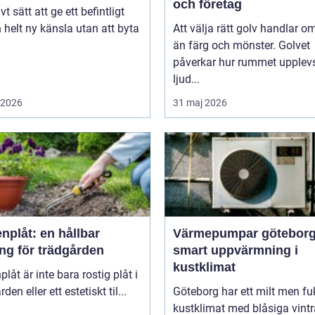
och företag
vt sätt att ge ett befintligt
 helt ny känsla utan att byta
Att välja rätt golv handlar o
än färg och mönster. Golvet
påverkar hur rummet upplevs
ljud...
i 2026
31 maj 2026
nplåt: en hållbar
Värmepumpar götebor
ng för trädgården
smart uppvärmning i
kustklimat
plåt är inte bara rostig plåt i
den eller ett estetiskt til...
Göteborg har ett milt men fu
kustklimat med blåsiga vintr