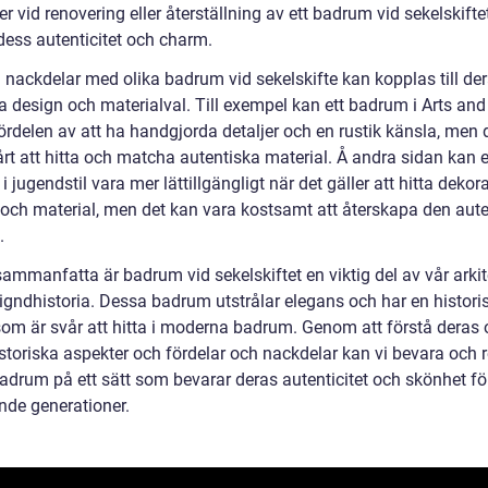
er vid renovering eller återställning av ett badrum vid sekelskiftet
dess autenticitet och charm.
h nackdelar med olika badrum vid sekelskifte kan kopplas till de
a design och materialval. Till exempel kan ett badrum i Arts and
fördelen av att ha handgjorda detaljer och en rustik känsla, men 
rt att hitta och matcha autentiska material. Å andra sidan kan e
 jugendstil vara mer lättillgängligt när det gäller att hitta dekor
r och material, men det kan vara kostsamt att återskapa den aut
.
sammanfatta är badrum vid sekelskiftet en viktig del av vår arkit
igndhistoria. Dessa badrum utstrålar elegans och har en histori
om är svår att hitta i moderna badrum. Genom att förstå deras 
historiska aspekter och fördelar och nackdelar kan vi bevara och 
adrum på ett sätt som bevarar deras autenticitet och skönhet fö
e generationer.