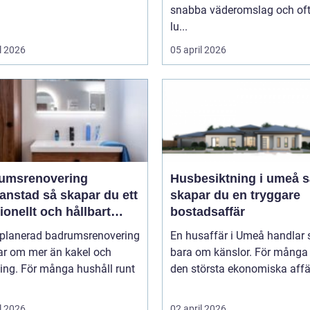
snabba väderomslag och of
lu...
l 2026
05 april 2026
umsrenovering
Husbesiktning i umeå så
 så skapar du ett
skapar du en tryggare
ionellt och hållbart
bostadsaffär
um
lplanerad badrumsrenovering
En husaffär i Umeå handlar 
ar om mer än kakel och
bara om känslor. För många 
ing. För många hushåll runt
den största ekonomiska affär
l 2026
02 april 2026